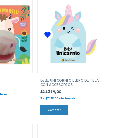
U
BEBE UNICORNIO LIBRO DE TELA
CON ACCESORIOS
$21.399,00
nterés
3
x
$7.133,00
sin interés