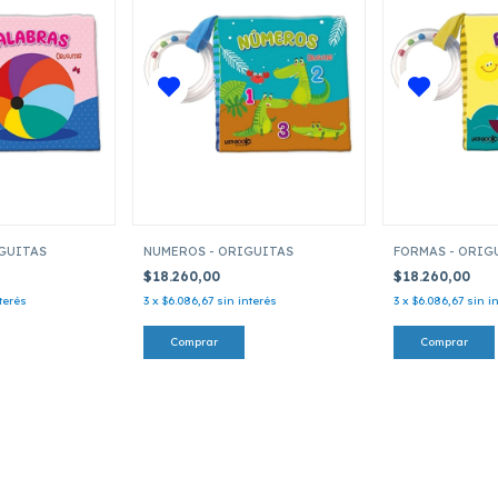
UGUITAS
NUMEROS - ORIGUITAS
FORMAS - ORIG
$18.260,00
$18.260,00
terés
3
x
$6.086,67
sin interés
3
x
$6.086,67
sin i