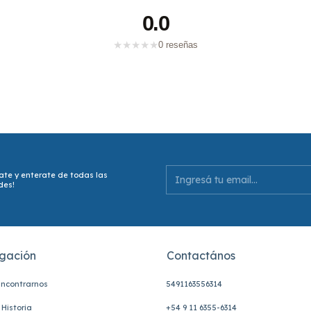
0.0
★
★
★
★
★
0 reseñas
ate y enterate de todas las
des!
gación
Contactános
ncontrarnos
5491163556314
Historia
+54 9 11 6355-6314