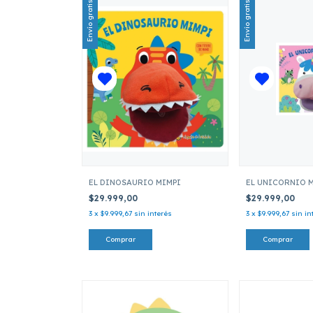
Envío gratis
Envío gratis
EL DINOSAURIO MIMPI
EL UNICORNIO 
$29.999,00
$29.999,00
3
x
$9.999,67
sin interés
3
x
$9.999,67
sin in