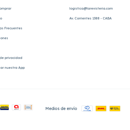
omprar
logistica@larevisteria.com
to
Av. Corrientes 1388 - CABA
as Frecuentes
iones
 de privacidad
ar nuestra App
Medios de envío