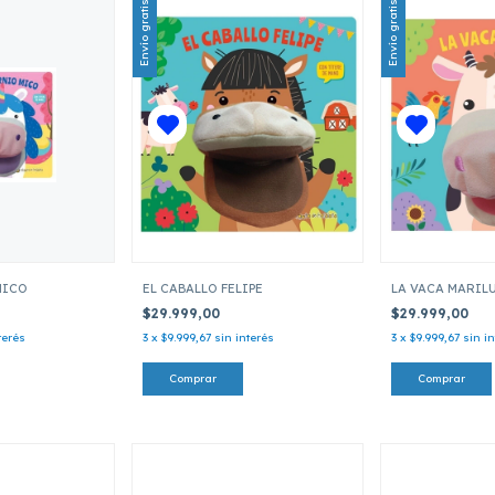
Envío gratis
Envío gratis
MICO
EL CABALLO FELIPE
LA VACA MARIL
$29.999,00
$29.999,00
terés
3
x
$9.999,67
sin interés
3
x
$9.999,67
sin i