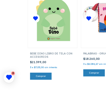
BEBE DINO LIBRO DE TELA CON
PALABRAS - OR
ACCESORIOS
$18.260,00
$21.399,00
3
x
$6.086,67
sin in
3
x
$7.133,00
sin interés
0