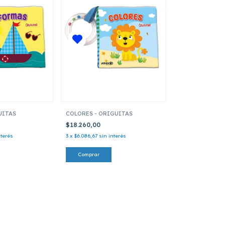
UITAS
COLORES - ORIGUITAS
$18.260,00
nterés
3
x
$6.086,67
sin interés