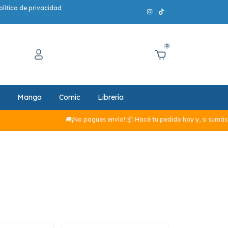
olítica de privacidad
0
Manga
Comic
Librería
🚚¡No pagues envío! 📦 Hacé tu pedido hoy y, si sumás más