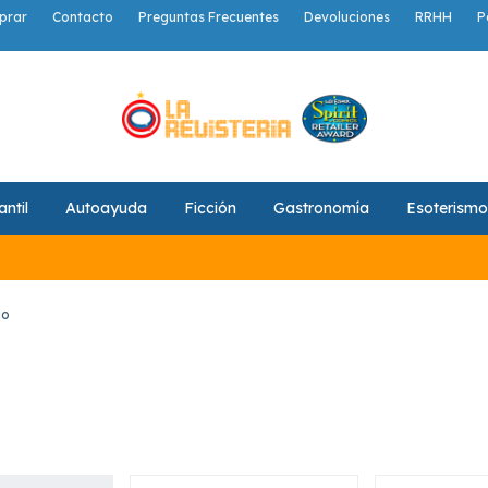
prar
Contacto
Preguntas Frecuentes
Devoluciones
RRHH
P
antil
Autoayuda
Ficción
Gastronomía
Esoterismo
jo