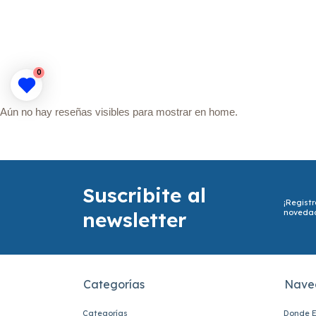
0
Aún no hay reseñas visibles para mostrar en home.
Suscribite al
¡Registr
newsletter
noveda
Categorías
Nave
Categorías
Donde E