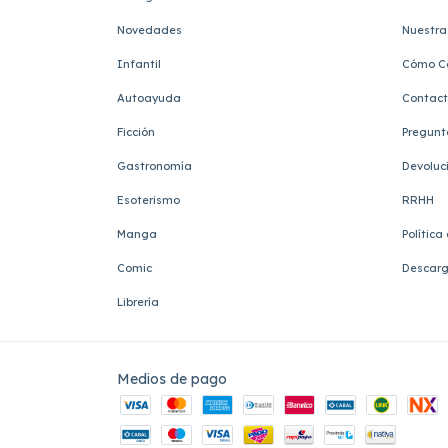
Novedades
Nuestra 
Infantil
Cómo C
Autoayuda
Contac
Ficción
Pregunt
Gastronomía
Devoluc
Esoterismo
RRHH
Manga
Política
Comic
Descarg
Librería
Medios de pago