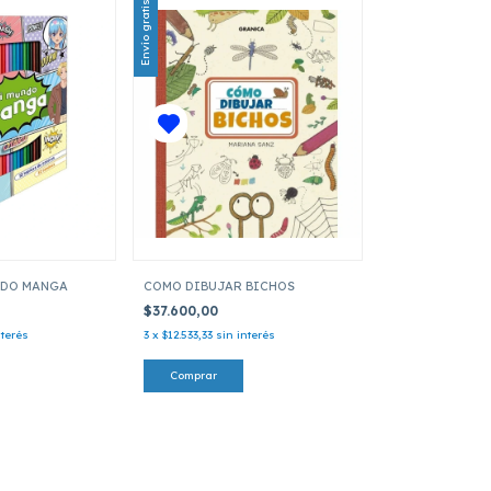
Envío gratis
NDO MANGA
COMO DIBUJAR BICHOS
$37.600,00
nterés
3
x
$12.533,33
sin interés