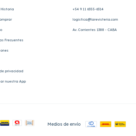
Historia
+54 9 11 6355-6314
omprar
logistica@larevisteria.com
to
Av. Corrientes 1388 - CABA
as Frecuentes
iones
 de privacidad
ar nuestra App
Medios de envío