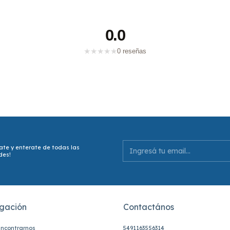
0.0
★
★
★
★
★
0 reseñas
ate y enterate de todas las
des!
gación
Contactános
ncontrarnos
5491163556314