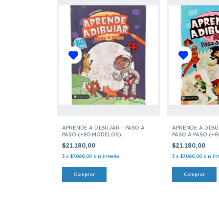
APRENDE A DIBUJAR - PASO A
APRENDE A DIBU
PASO (+80 MODELOS)
PASO A PASO (+
$21.180,00
$21.180,00
3
x
$7.060,00
sin interés
3
x
$7.060,00
sin in