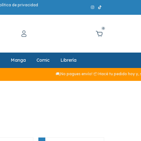
olítica de privacidad
0
Manga
Comic
Librería
🚚¡No pagues envío! 📦 Hacé tu pedido hoy y, si sumá