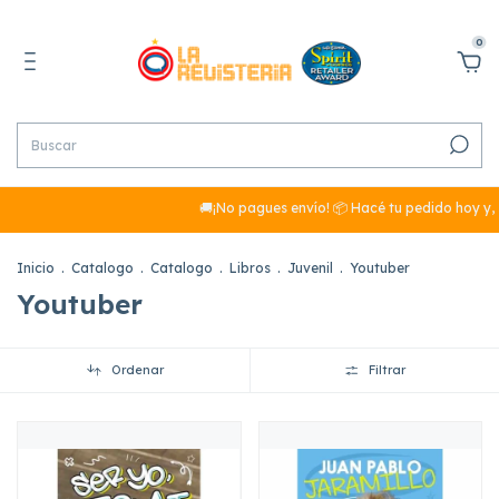
0
🚚¡No pagues envío! 📦 Hacé tu pedido hoy y, s
Inicio
.
Catalogo
.
Catalogo
.
Libros
.
Juvenil
.
Youtuber
Youtuber
Ordenar
Filtrar