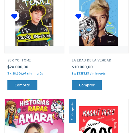
SER YO, TOMI
LA EDAD DE LA VERDAD
$26.000,00
$10.000,00
3
x
$8.666,67
sin interés
3
x
$3.333,33
sin interés
Envío gratis