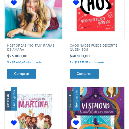
HISTORIAS (NO TAN) RARAS
CAOS NADIE PUEDE DECIRTE
DE AMARA
QUIEN SOS
$26.000,00
$38.500,00
3
x
$8.666,67
sin interés
3
x
$12.833,33
sin interés
Envío gratis
Envío gratis
Sin stock
Sin stock