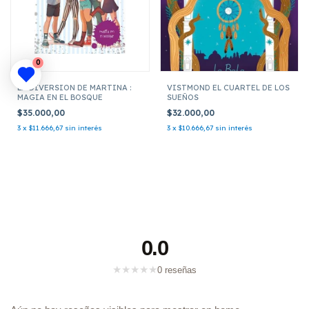
0
LA DIVERSION DE MARTINA :
VISTMOND EL CUARTEL DE LOS
MAGIA EN EL BOSQUE
SUEÑOS
$35.000,00
$32.000,00
3
x
$11.666,67
sin interés
3
x
$10.666,67
sin interés
0.0
★
★
★
★
★
0 reseñas