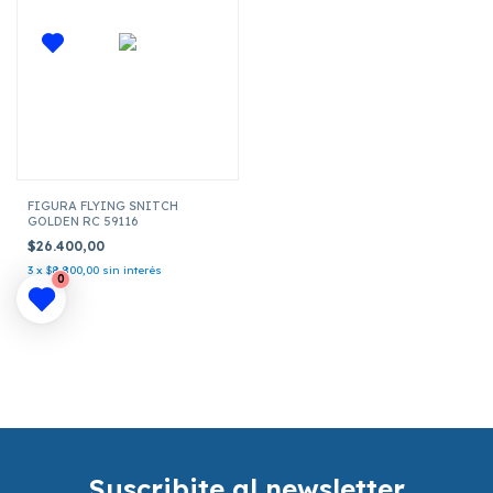
FIGURA FLYING SNITCH
GOLDEN RC 59116
$26.400,00
3
x
$8.800,00
sin interés
0
Suscribite al newsletter