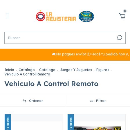
0
🚚¡No pagues envío! 📦 Hacé tu pedido hoy y, 
Inicio
.
Catalogo
.
Catalogo
.
Juegos Y Juguetes
.
Figuras
.
Vehiculo A Control Remoto
Vehiculo A Control Remoto
Ordenar
Filtrar
Envío gratis
Envío gratis