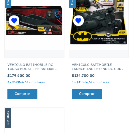
VEHICULO BATIMOBILE RC
VEHICULO BATIMOBILE
TURBO BOOST THE BATMAN
LAUNCH AND DEFEND RC CON
92307
BATMAN 92300
$179.600,00
$124.700,00
3
x
$59.866,67
sin interés
3
x
$41.566,67
sin interés
Sin stock