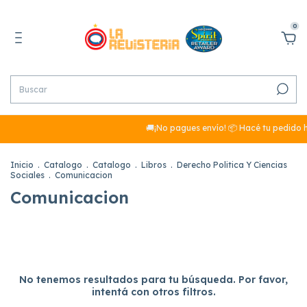
0
🚚¡No pagues envío! 📦 Hacé tu pedido h
Inicio
.
Catalogo
.
Catalogo
.
Libros
.
Derecho Politica Y Ciencias
Sociales
.
Comunicacion
Comunicacion
No tenemos resultados para tu búsqueda. Por favor,
intentá con otros filtros.