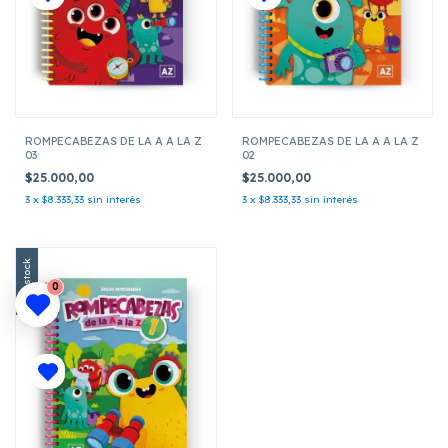
ROMPECABEZAS DE LA A A LA Z
ROMPECABEZAS DE LA A A LA Z
03
02
$25.000,00
$25.000,00
3
x
$8.333,33
sin interés
3
x
$8.333,33
sin interés
Sin stock
0