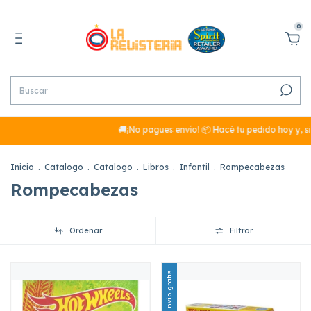
0
🚚¡No pagues envío! 📦 Hacé tu pedido hoy y, si 
Inicio
.
Catalogo
.
Catalogo
.
Libros
.
Infantil
.
Rompecabezas
Rompecabezas
Ordenar
Filtrar
Envío gratis