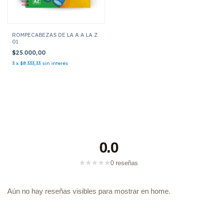
ROMPECABEZAS DE LA A A LA Z
01
$25.000,00
3
x
$8.333,33
sin interés
0.0
★
★
★
★
★
0 reseñas
Aún no hay reseñas visibles para mostrar en home.