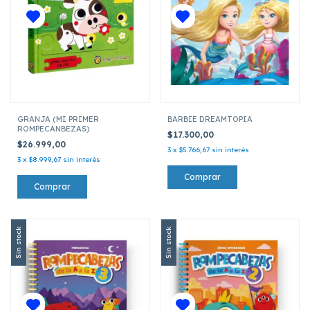
GRANJA (MI PRIMER
BARBIE DREAMTOPIA
ROMPECANBEZAS)
$17.300,00
$26.999,00
3
x
$5.766,67
sin interés
3
x
$8.999,67
sin interés
Sin stock
Sin stock