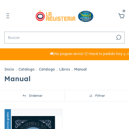
0
🚚¡No pagues envío! 📦 Hacé tu pedido hoy y, s
Inicio
.
Catalogo
.
Catalogo
.
Libros
.
Manual
Manual
Ordenar
Filtrar
Envío gratis