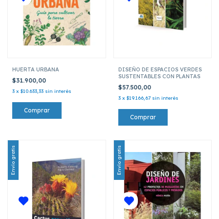
HUERTA URBANA
DISEÑO DE ESPACIOS VERDES
SUSTENTABLES CON PLANTAS
$31.900,00
$57.500,00
3
x
$10.633,33
sin interés
3
x
$19.166,67
sin interés
Envío gratis
Envío gratis