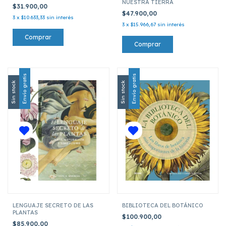
NUESTRA TIERRA
$31.900,00
$47.900,00
3
x
$10.633,33
sin interés
3
x
$15.966,67
sin interés
Envío gratis
Envío gratis
Sin stock
Sin stock
LENGUAJE SECRETO DE LAS
BIBLIOTECA DEL BOTÁNICO
PLANTAS
$100.900,00
$85.900,00