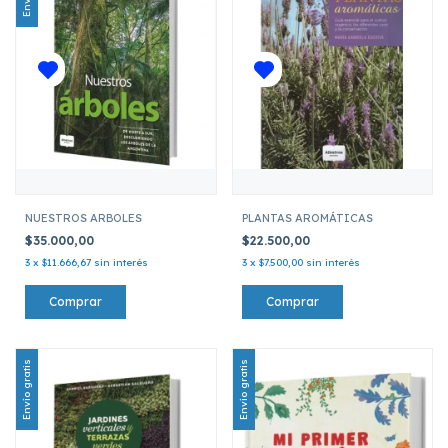
NUESTROS ARBOLES
PLANTAS AROMÁTICAS
$35.000,00
$22.500,00
3
x
$11.666,67
sin interés
3
x
$7.500,00
sin interés
Envío gratis
Envío gratis