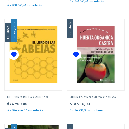
3
x
$33.633,33
sin interés
3
x
$28.633,33
sin interés
Envío gratis
Sin stock
Sin stock
EL LIBRO DE LAS ABEJAS
HUERTA ORGANICA CASERA
$74.900,00
$18.990,00
3
x
$24.966,67
sin interés
3
x
$6.330,00
sin interés