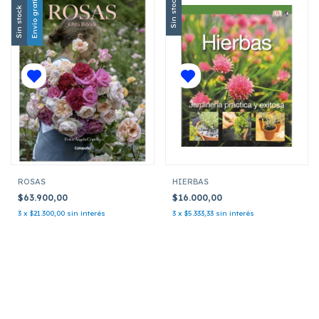
Envío gratis
Sin stock
Sin stock
ROSAS
HIERBAS
$63.900,00
$16.000,00
3
x
$21.300,00
sin interés
3
x
$5.333,33
sin interés