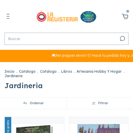
0
🚚¡No pagues envío! 📦 Hacé tu pedido hoy y, si s
Inicio
.
Catalogo
.
Catalogo
.
Libros
.
Artesania Hobby Y Hogar
.
Jardineria
Jardineria
Ordenar
Filtrar
Envío gratis