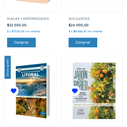
PLAGAS Y ENFERMEDADES
SUCULENTAS
$22.500,00
$26.000,00
3
x
$7.500,00
sin interés
3
x
$8.666,67
sin interés
Envío gratis