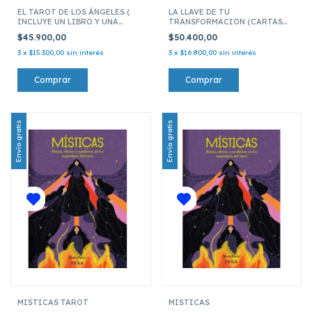
EL TAROT DE LOS ÁNGELES (
LA LLAVE DE TU
INCLUYE UN LIBRO Y UNA
TRANSFORMACION (CARTAS
BARAJA DE 72 CARTAS )
TAROT)
$45.900,00
$50.400,00
3
x
$15.300,00
sin interés
3
x
$16.800,00
sin interés
Envío gratis
Envío gratis
MISTICAS TAROT
MISTICAS