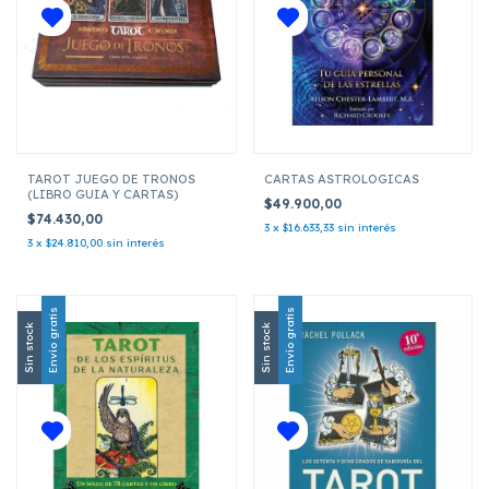
TAROT JUEGO DE TRONOS
CARTAS ASTROLOGICAS
(LIBRO GUIA Y CARTAS)
$49.900,00
$74.430,00
3
x
$16.633,33
sin interés
3
x
$24.810,00
sin interés
Envío gratis
Envío gratis
Sin stock
Sin stock