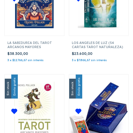
LA SABIDURIA DEL TAROT
LOS ANGELES DE LUZ (54
ARCANOS MAYORES
CARTAS TAROT NATURALEZA)
$38.300,00
$23.600,00
3
x
$12.766,67
sin interés
3
x
$7.866,67
sin interés
Envío gratis
Envío gratis
Sin stock
Sin stock