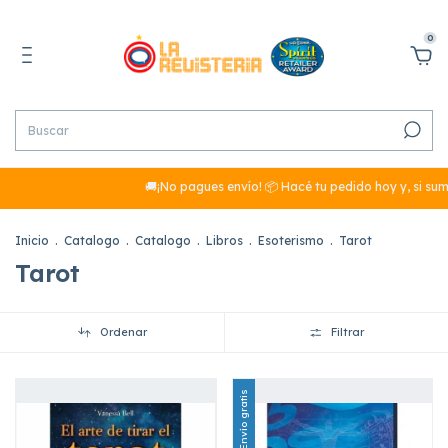
0
🚚¡No pagues envío! 📦 Hacé tu pedido hoy y, si sumás más d
Inicio
.
Catalogo
.
Catalogo
.
Libros
.
Esoterismo
.
Tarot
Tarot
Ordenar
Filtrar
Envío gratis