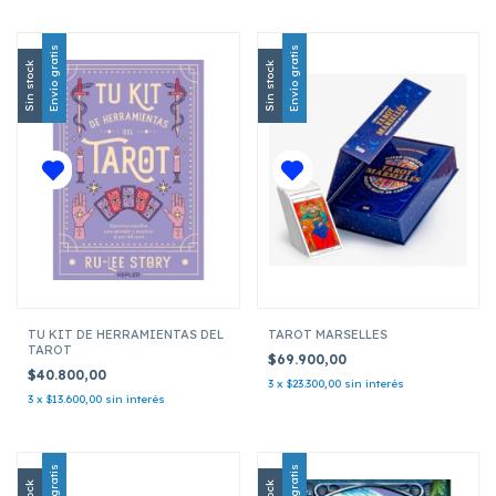
Envío gratis
Envío gratis
Sin stock
Sin stock
TU KIT DE HERRAMIENTAS DEL
TAROT MARSELLES
TAROT
$69.900,00
$40.800,00
3
x
$23.300,00
sin interés
3
x
$13.600,00
sin interés