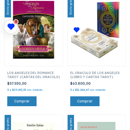
Envío gratis
Envío gratis
0
LOS ANGELES DEL ROMANCE
EL ORACULO DE LOS ANGELES
TAROT (CARTAS DEL ORACULO)
(LIBRO Y CARTAS TAROT)
$57.550,00
$63.800,00
3
x
$19.183,33
sin interés
3
x
$21.266,67
sin interés
Envío gratis
Envío gratis