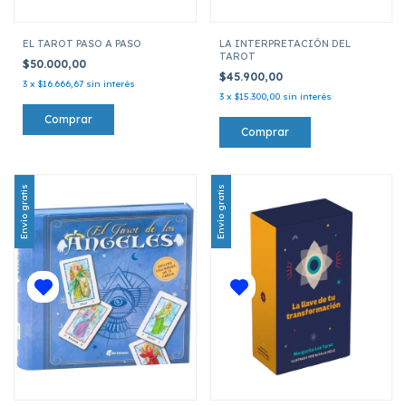
EL TAROT PASO A PASO
LA INTERPRETACIÓN DEL
TAROT
$50.000,00
$45.900,00
3
x
$16.666,67
sin interés
3
x
$15.300,00
sin interés
Envío gratis
Envío gratis