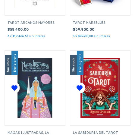
TAROT ARCANOS MAYORES
TAROT MARSELLÉS
$58.400,00
$69.900,00
3
x
$19.466,67
sin interés
3
x
$23.300,00
sin interés
Envío gratis
Envío gratis
Sin stock
Sin stock
MAGAS ILUSTRADAS, LA
LA SABIDURIA DEL TAROT