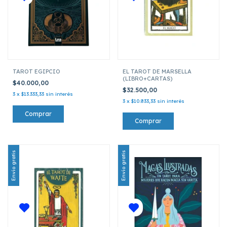
TAROT EGIPCIO
EL TAROT DE MARSELLA
(LIBRO+CARTAS)
$40.000,00
$32.500,00
3
x
$13.333,33
sin interés
3
x
$10.833,33
sin interés
Envío gratis
Envío gratis