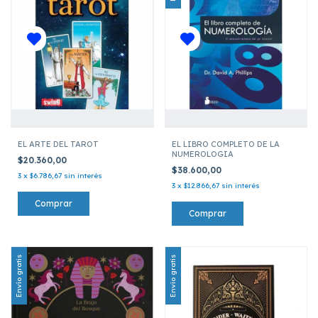
EL ARTE DEL TAROT
EL LIBRO COMPLETO DE LA
NUMEROLOGIA
$20.360,00
$38.600,00
3
x
$6.786,67
sin interés
3
x
$12.866,67
sin interés
Envío gratis
Envío gratis