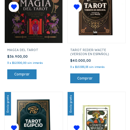
MAGIA DEL TAROT
TAROT RIDER-WAITE
(VERSION EN ESPAÑOL)
$36.900,00
$40.000,00
3
x
$12.300,00
sin interés
3
x
$13.333,33
sin interés
Envío gratis
Envío gratis