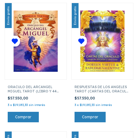
Envío gratis
Envío gratis
ORACULO DEL ARCANGEL
RESPUESTAS DE LOS ANGELES
MIGUEL TAROT (LIBRO Y 44
TAROT (CARTAS DEL ORACULO
CARTAS)
Y GUIA)
$57.550,00
$57.550,00
3
x
$19.183,33
sin interés
3
x
$19.183,33
sin interés