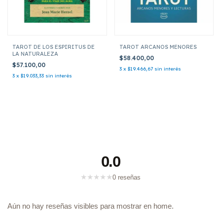
TAROT DE LOS ESPIRITUS DE
TAROT ARCANOS MENORES
LA NATURALEZA
$58.400,00
$57.100,00
3
x
$19.466,67
sin interés
3
x
$19.033,33
sin interés
0.0
★
★
★
★
★
0 reseñas
Aún no hay reseñas visibles para mostrar en home.