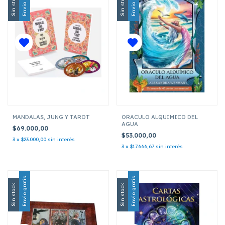
Envío gratis
Envío gratis
Sin stock
Sin stock
MANDALAS, JUNG Y TAROT
ORACULO ALQUIMICO DEL
AGUA
$69.000,00
$53.000,00
3
x
$23.000,00
sin interés
3
x
$17.666,67
sin interés
Envío gratis
Envío gratis
Sin stock
Sin stock