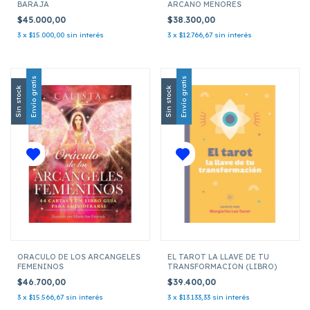
BARAJA
ARCANO MENORES
$45.000,00
$38.300,00
3
x
$15.000,00
sin interés
3
x
$12.766,67
sin interés
Envío gratis
Envío gratis
Sin stock
Sin stock
ORACULO DE LOS ARCANGELES
EL TAROT LA LLAVE DE TU
FEMENINOS
TRANSFORMACION (LIBRO)
$46.700,00
$39.400,00
3
x
$15.566,67
sin interés
3
x
$13.133,33
sin interés