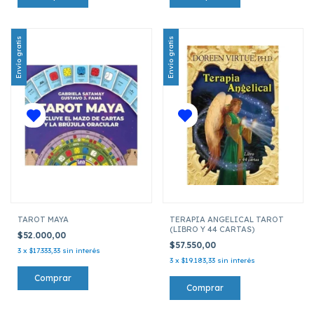
Envío gratis
Envío gratis
TAROT MAYA
TERAPIA ANGELICAL TAROT
(LIBRO Y 44 CARTAS)
$52.000,00
$57.550,00
3
x
$17.333,33
sin interés
3
x
$19.183,33
sin interés