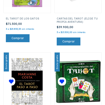
EL TAROT DE LOS GATOS
CARTAS DEL TAROT (ELIGE TU
PROPIA AVENTURA)
$71.500,00
$39.900,00
3
x
$23.833,33
sin interés
3
x
$13.300,00
sin interés
Envío gratis
Envío gratis