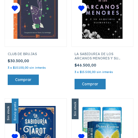
CLUB DE BRUJAS
LA SABIDURIA DE LOS
ARCANOS MENORES Y SU
$30.300,00
ALQUIMIA ELEMENTAL
$46.500,00
3
x
$10.100,00
sin interés
3
x
$15.500,00
sin interés
Envío gratis
Sin stock
Sin stock