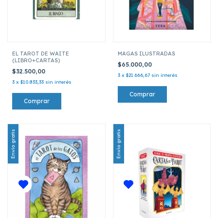
EL TAROT DE WAITE
MAGAS ILUSTRADAS
(LIBRO+CARTAS)
$65.000,00
$32.500,00
3
x
$21.666,67
sin interés
3
x
$10.833,33
sin interés
Envío gratis
Envío gratis