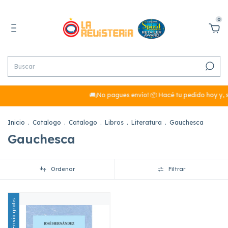
0
🚚¡No pagues envío! 📦 Hacé tu pedido hoy y, s
Inicio
.
Catalogo
.
Catalogo
.
Libros
.
Literatura
.
Gauchesca
Gauchesca
Ordenar
Filtrar
Envío gratis