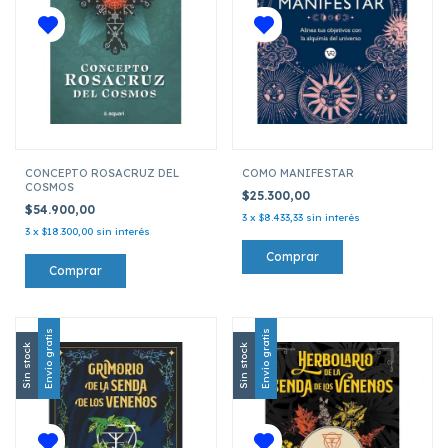
CONCEPTO ROSACRUZ DEL
COMO MANIFESTAR
COSMOS
$25.300,00
$54.900,00
3
x
$8.433,33
sin interés
3
x
$18.300,00
sin interés
Envío gratis
Envío gratis
Sin stock
Sin stock