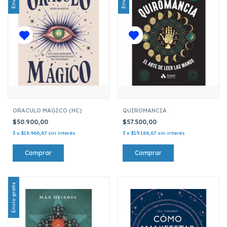
ORACULO MAGICO (HC)
QUIROMANCIA
$50.900,00
$57.500,00
3
x
$16.966,67
sin interés
3
x
$19.166,67
sin interés
Envío gratis