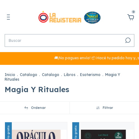
0
🚚¡No pagues envío! 📦 Hacé tu pedido hoy y, si
Inicio
.
Catalogo
.
Catalogo
.
Libros
.
Esoterismo
.
Magia Y
Rituales
Magia Y Rituales
Ordenar
Filtrar
Envío gratis
Envío gratis