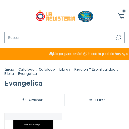
0
🚚¡No pagues envío! 📦 Hacé tu pedido hoy y, si
Inicio
.
Catalogo
.
Catalogo
.
Libros
.
Religion Y Espiritualidad
.
Biblia
.
Evangelica
Evangelica
Ordenar
Filtrar