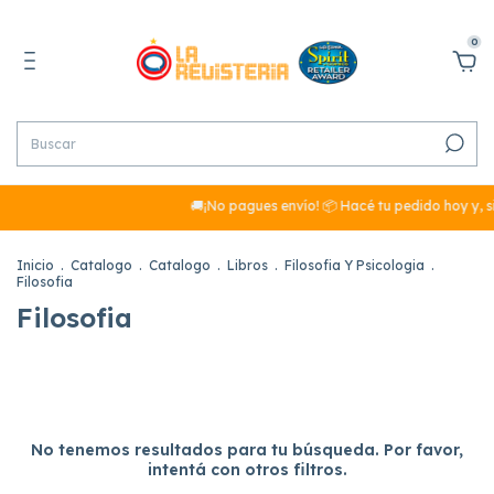
0
🚚¡No pagues envío! 📦 Hacé tu pedido hoy y, s
Inicio
.
Catalogo
.
Catalogo
.
Libros
.
Filosofia Y Psicologia
.
Filosofia
Filosofia
No tenemos resultados para tu búsqueda. Por favor,
intentá con otros filtros.