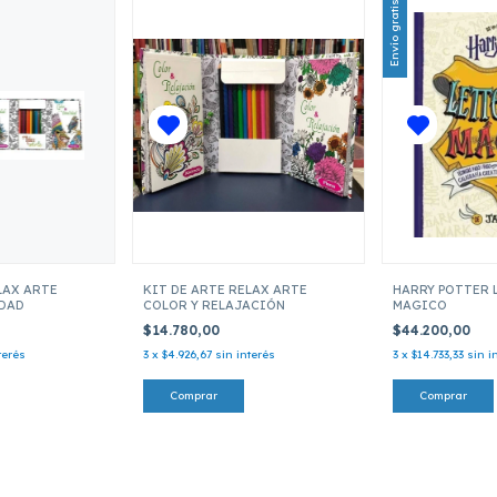
Envío gratis
LAX ARTE
KIT DE ARTE RELAX ARTE
HARRY POTTER 
IDAD
COLOR Y RELAJACIÓN
MAGICO
$14.780,00
$44.200,00
terés
3
x
$4.926,67
sin interés
3
x
$14.733,33
sin i