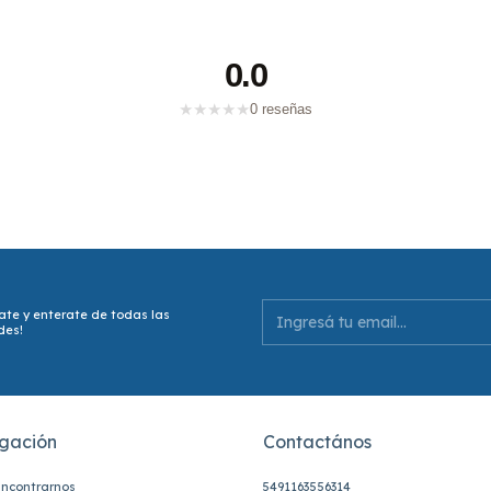
0.0
★
★
★
★
★
0 reseñas
ate y enterate de todas las
des!
gación
Contactános
ncontrarnos
5491163556314