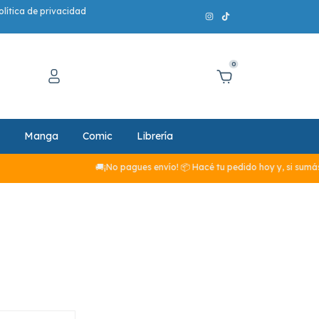
olítica de privacidad
0
Manga
Comic
Librería
🚚¡No pagues envío! 📦 Hacé tu pedido hoy y, si sumás m