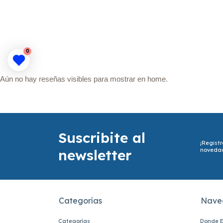
0
Aún no hay reseñas visibles para mostrar en home.
Suscribite al
¡Registr
newsletter
noveda
Categorías
Nave
Categorías
Donde E