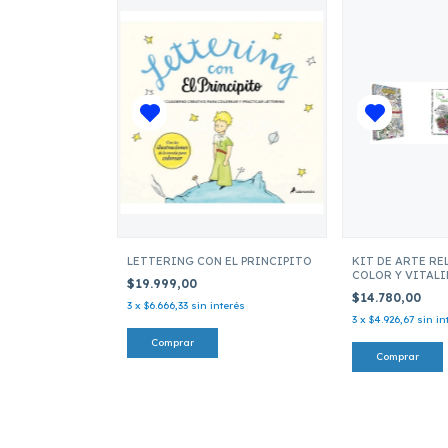
LETTERING CON EL PRINCIPITO
KIT DE ARTE RE
COLOR Y VITAL
$19.999,00
$14.780,00
3
x
$6.666,33
sin interés
3
x
$4.926,67
sin in