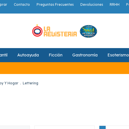
prar
Contacto
Preguntas Frecuentes
Devoluciones
RRHH
P
antil
Autoayuda
Ficción
Gastronomía
Esoterismo
by Y Hogar
.
Lettering