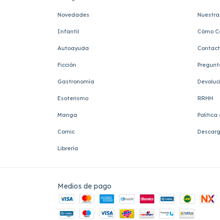
Novedades
Nuestra 
Infantil
Cómo C
Autoayuda
Contac
Ficción
Pregunt
Gastronomía
Devoluc
Esoterismo
RRHH
Manga
Política
Comic
Descarg
Librería
Medios de pago