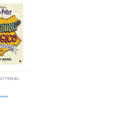
LETTERING
nterés