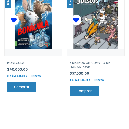
BONICULA
3 DESEOS UN CUENTO DE
HADAS PUNK
$40.000,00
$37.300,00
3
x
$13.333,33
sin interés
3
x
$12.433,33
sin interés