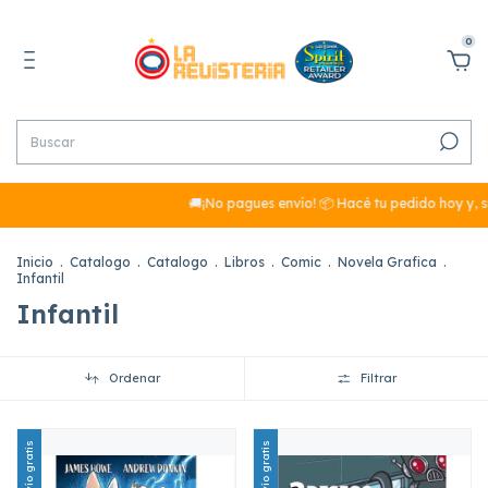
0
🚚¡No pagues envío! 📦 Hacé tu pedido hoy y, s
Inicio
.
Catalogo
.
Catalogo
.
Libros
.
Comic
.
Novela Grafica
.
Infantil
Infantil
Ordenar
Filtrar
Envío gratis
Envío gratis