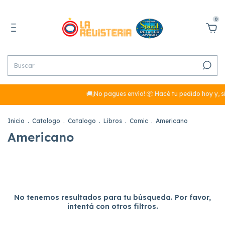
0
🚚¡No pagues envío! 📦 Hacé tu pedido hoy y, s
Inicio
.
Catalogo
.
Catalogo
.
Libros
.
Comic
.
Americano
Americano
No tenemos resultados para tu búsqueda. Por favor,
intentá con otros filtros.