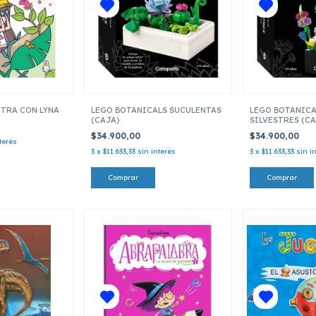
NTRA CON LYNA
LEGO BOTANICALS SUCULENTAS
LEGO BOTANICA
(CAJA)
SILVESTRES (CA
$34.900,00
$34.900,00
terés
3
x
$11.633,33
sin interés
3
x
$11.633,33
sin i