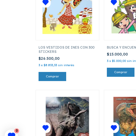
LOS VESTIDOS DE INES CON 300
BUSCA Y ENCUE
STICKERS
$15.000,00
$26.500,00
3
x
$5.000,00
sin in
3
x
$8.833,33
sin interés
0