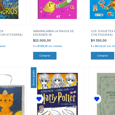
LOS
ABRAPALABRA LA MAGIA DE
LOS JUGUETES 
CON STICKERS)
ESCRIBIR 03
CON FIGURAS)
$22.000,00
$9.350,00
terés
3
x
$7.333,33
sin interés
3
x
$3.116,67
sin in
Envío gratis