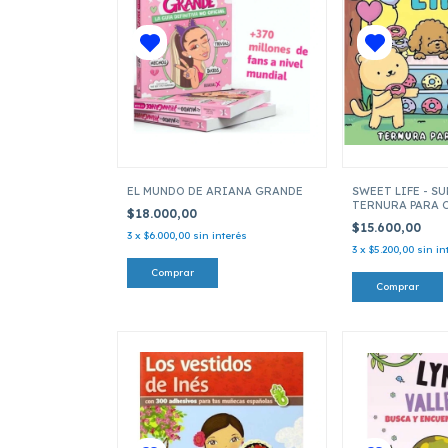
EL MUNDO DE ARIANA GRANDE
SWEET LIFE - SU
TERNURA PARA 
$18.000,00
$15.600,00
3
x
$6.000,00
sin interés
3
x
$5.200,00
sin in