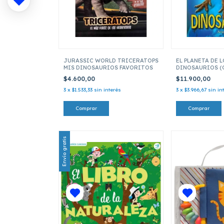
JURASSIC WORLD TRICERATOPS
EL PLANETA DE 
MIS DINOSAURIOS FAVORITOS
DINOSAURIOS (
$4.600,00
$11.900,00
3
x
$1.533,33
sin interés
3
x
$3.966,67
sin in
Envío gratis