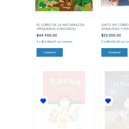
EL LIBRO DE LA NATURALEZA
GATO (MI LIBRO
(PEQUEÑOS CURIOSOS)
SONAJERO Y MO
$44.900,00
$25.500,00
3
x
$14.966,67
sin interés
3
x
$8.500,00
sin i