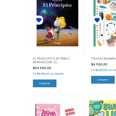
EL PRINCIPITO BY PABLO
TRAZACADABRA
BERNASCONI (1)
$4.950,00
$20.900,00
3
x
$1.650,00
sin in
3
x
$6.966,67
sin interés