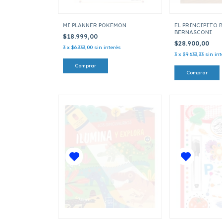
MI PLANNER POKEMON
EL PRINCIPITO 
BERNASCONI
$18.999,00
$28.900,00
3
x
$6.333,00
sin interés
3
x
$9.633,33
sin in