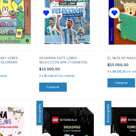
NNY VIBES -
DESARMA ESTE LIBRO -
EL PAÍS DE MAL
COLOREAR
SELECCION AFA (TORNEOS)
$25.000,00
$15.500,00
3
x
$8.333,33
sin in
terés
3
x
$5.166,67
sin interés
Envío gratis
Envío gratis