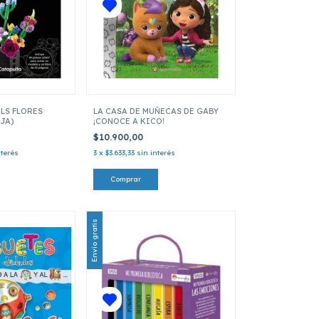
LS FLORES
LA CASA DE MUÑECAS DE GABY
JA)
¡CONOCE A KICO!
$10.900,00
nterés
3
x
$3.633,33
sin interés
Envío gratis