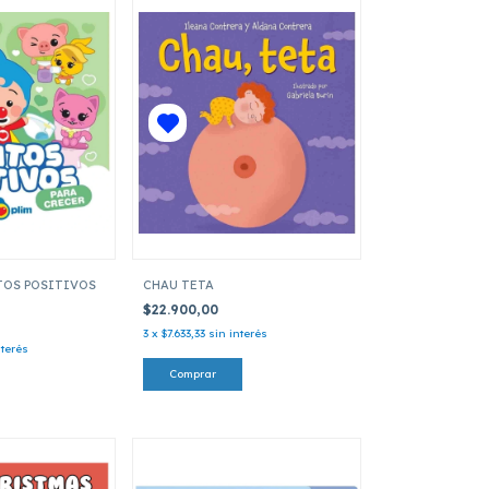
ITOS POSITIVOS
CHAU TETA
$22.900,00
3
x
$7.633,33
sin interés
nterés