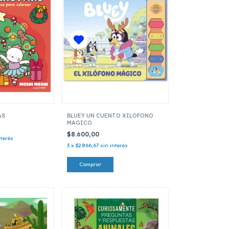
AS
BLUEY UN CUENTO XILOFONO
MAGICO
$8.600,00
nterés
3
x
$2.866,67
sin interés