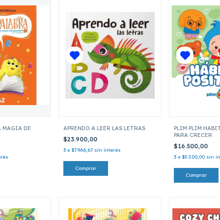
A MAGIA DE
APRENDO A LEER LAS LETRAS
PLIM PLIM HAB
PARA CRECER
$23.900,00
$16.500,00
3
x
$7.966,67
sin interés
erés
3
x
$5.500,00
sin i