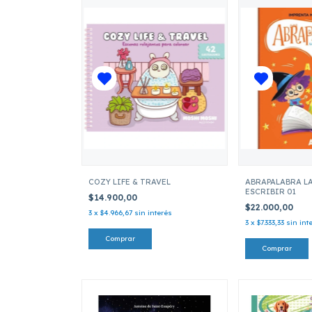
COZY LIFE & TRAVEL
ABRAPALABRA L
ESCRIBIR 01
$14.900,00
$22.000,00
3
x
$4.966,67
sin interés
3
x
$7.333,33
sin int