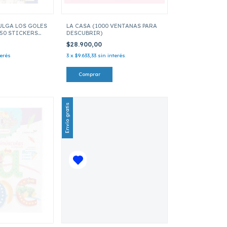
ULGA LOS GOLES
LA CASA (1000 VENTANAS PARA
(50 STICKERS
DESCUBRIR)
VORITOS AFA)
$28.900,00
terés
3
x
$9.633,33
sin interés
Envío gratis