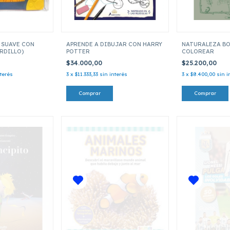
 SUAVE CON
APRENDE A DIBUJAR CON HARRY
NATURALEZA BO
RDILLO)
POTTER
COLOREAR
$34.000,00
$25.200,00
nterés
3
x
$11.333,33
sin interés
3
x
$8.400,00
sin i