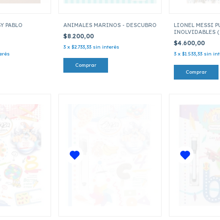
BY PABLO
ANIMALES MARINOS - DESCUBRO
LIONEL MESSI P
INOLVIDABLES 
$8.200,00
PERSONAJES FA
$4.600,00
3
x
$2.733,33
sin interés
terés
3
x
$1.533,33
sin in