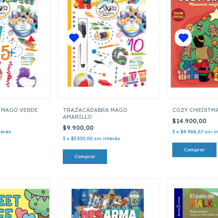
 MAGO VERDE
TRAZACADABRA MAGO
COZY CHRISTM
AMARILLO
$14.900,00
$9.900,00
terés
3
x
$4.966,67
sin i
3
x
$3.300,00
sin interés