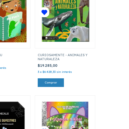
KU
CURIOSAMENTE - ANIMALES Y
NATURALEZA
$19.285,00
terés
3
x
$6.428,33
sin interés