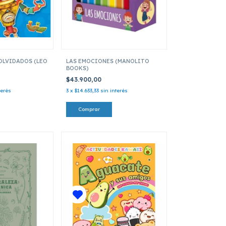
OLVIDADOS (LEO
LAS EMOCIONES (MANOLITO
BOOKS)
$43.900,00
terés
3
x
$14.633,33
sin interés