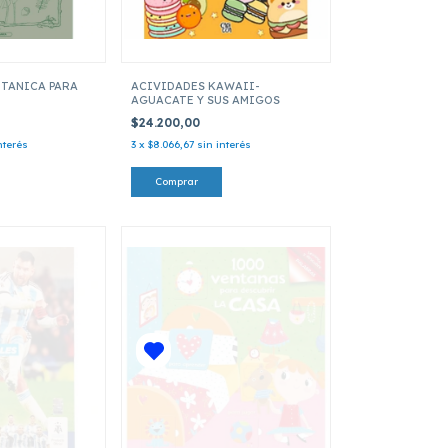
TANICA PARA
ACIVIDADES KAWAII-
AGUACATE Y SUS AMIGOS
$24.200,00
nterés
3
x
$8.066,67
sin interés