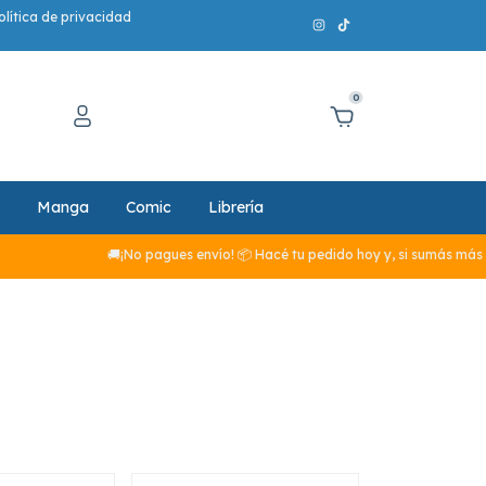
olítica de privacidad
0
Manga
Comic
Librería
🚚¡No pagues envío! 📦 Hacé tu pedido hoy y, si sumás más de $29.990, el en