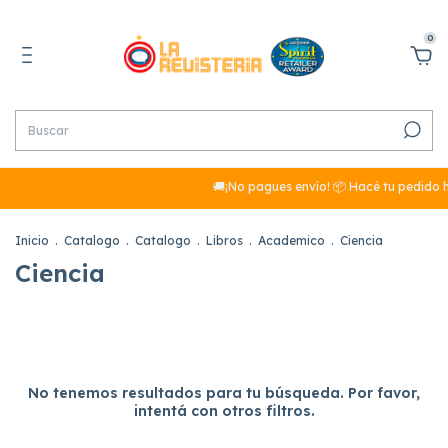
0
🚚¡No pagues envío! 📦 Hacé tu pedido hoy y
Inicio
.
Catalogo
.
Catalogo
.
Libros
.
Academico
.
Ciencia
Ciencia
No tenemos resultados para tu búsqueda. Por favor,
intentá con otros filtros.