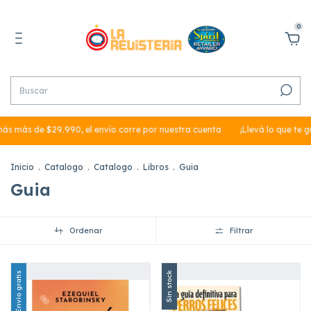
0
ás más de $29.990, el envío corre por nuestra cuenta
¡Llevá lo que te gu
Inicio
.
Catalogo
.
Catalogo
.
Libros
.
Guia
Guia
Ordenar
Filtrar
Envío gratis
Sin stock