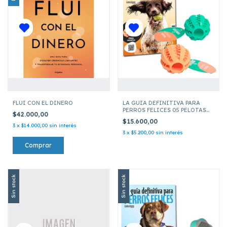
FLUI CON EL DINERO
LA GUIA DEFINITIVA PARA
PERROS FELICES 05 PELOTAS
$42.000,00
INTERACTIVAS VERDE Y
$15.600,00
NARANJA
3
x
$14.000,00
sin interés
3
x
$5.200,00
sin interés
Sin stock
Sin stock