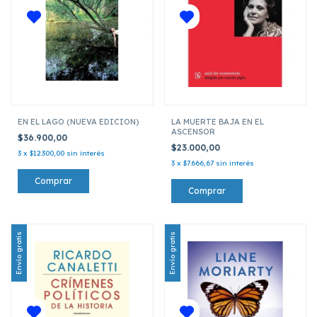
EN EL LAGO (NUEVA EDICION)
LA MUERTE BAJA EN EL
ASCENSOR
$36.900,00
$23.000,00
3
x
$12.300,00
sin interés
3
x
$7.666,67
sin interés
Envío gratis
Envío gratis