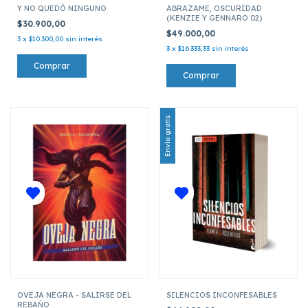
Y NO QUEDÓ NINGUNO
ABRAZAME, OSCURIDAD
(KENZIE Y GENNARO 02)
$30.900,00
$49.000,00
3
x
$10.300,00
sin interés
3
x
$16.333,33
sin interés
Envío gratis
OVEJA NEGRA - SALIRSE DEL
SILENCIOS INCONFESABLES
REBAÑO