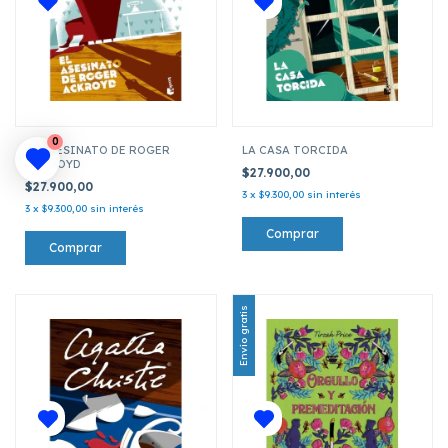
0
EL ASESINATO DE ROGER
LA CASA TORCIDA
ACKROYD
$27.900,00
$27.900,00
3
x
$9.300,00
sin interés
3
x
$9.300,00
sin interés
Envío gratis