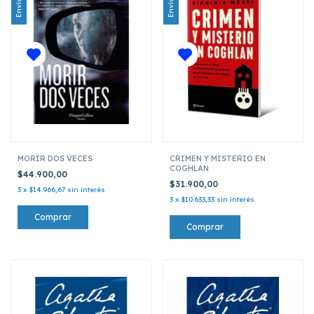
MORIR DOS VECES
CRIMEN Y MISTERIO EN
COGHLAN
$44.900,00
$31.900,00
3
x
$14.966,67
sin interés
3
x
$10.633,33
sin interés