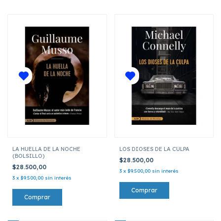
LA HUELLA DE LA NOCHE
LOS DIOSES DE LA CULPA
(BOLSILLO)
$28.500,00
$28.500,00
3
x
$9.500,00
sin interés
3
x
$9.500,00
sin interés