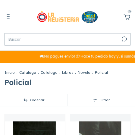
0
🚚¡No pagues envío! 📦 Hacé tu pedido hoy y, si sumás más de $
Inicio
.
Catalogo
.
Catalogo
.
Libros
.
Novela
.
Policial
Policial
Ordenar
Filtrar