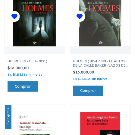
HOLMES 02 (1854-1891)
HOLMES (1854-1891). EL ADIOS
DE LA CALLE BAKER (LAZOS DE
$16.000,00
SANGRE)
$16.000,00
3
x
$5.333,33
sin interés
3
x
$5.333,33
sin interés
Envío gratis