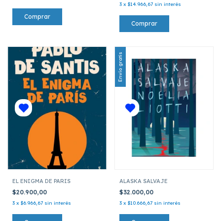
3
x
$14.966,67
sin interés
Envío gratis
EL ENIGMA DE PARIS
ALASKA SALVAJE
$20.900,00
$32.000,00
3
x
$6.966,67
sin interés
3
x
$10.666,67
sin interés