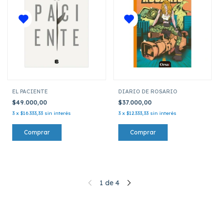
EL PACIENTE
DIARIO DE ROSARIO
$49.000,00
$37.000,00
3
x
$16.333,33
sin interés
3
x
$12.333,33
sin interés
1
de
4