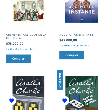
CRÍMENES POLÍTICOS DE LA
AQUÍ POR UN INSTANTE
HISTORIA
$49.000,00
$38.000,00
3
x
$16.333,33
sin interés
3
x
$12.666,67
sin interés
Envío gratis