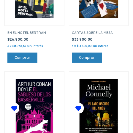
EN EL HOTEL BERTRAM
CARTAS SOBRE LA MESA
$26.900,00
$33.900,00
3
x
$8.966,67
sin interés
3
x
$11.300,00
sin interés