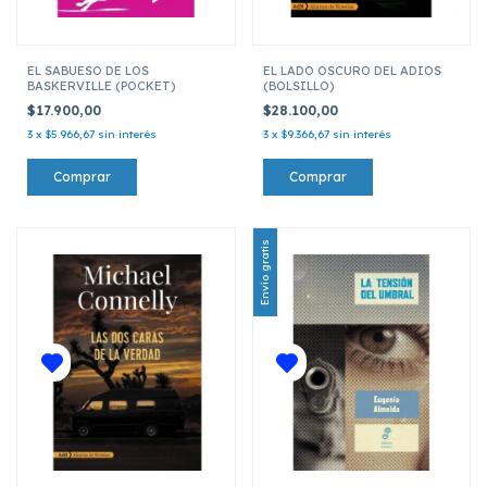
EL SABUESO DE LOS
EL LADO OSCURO DEL ADIOS
BASKERVILLE (POCKET)
(BOLSILLO)
$17.900,00
$28.100,00
3
x
$5.966,67
sin interés
3
x
$9.366,67
sin interés
Envío gratis