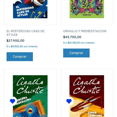
EL MISTERIOSO CASO DE
ORGULLO Y PREMEDITACION
STYLES
$45.700,00
$27.900,00
3
x
$15.233,33
sin interés
3
x
$9.300,00
sin interés