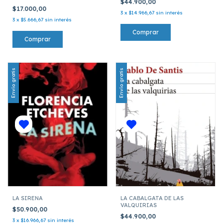
$44.900,00
$17.000,00
3
x
$14.966,67
sin interés
3
x
$5.666,67
sin interés
Envío gratis
Envío gratis
LA SIRENA
LA CABALGATA DE LAS
VALQUIRIAS
$50.900,00
$44.900,00
3
x
$16.966,67
sin interés