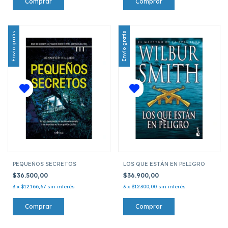
Envío gratis
Envío gratis
PEQUEÑOS SECRETOS
LOS QUE ESTÁN EN PELIGRO
$36.500,00
$36.900,00
3
x
$12.166,67
sin interés
3
x
$12.300,00
sin interés