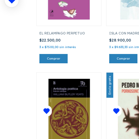
EL RELAMPAGO PERPETUO
ISLA CON MADR
$22.500,00
$28.900,00
3
x
$7.500,00
sin interés
3
x
$9.633,33
sin in
Envío gratis