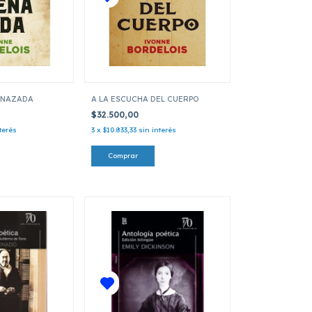
ENAZADA
A LA ESCUCHA DEL CUERPO
$32.500,00
terés
3
x
$10.833,33
sin interés