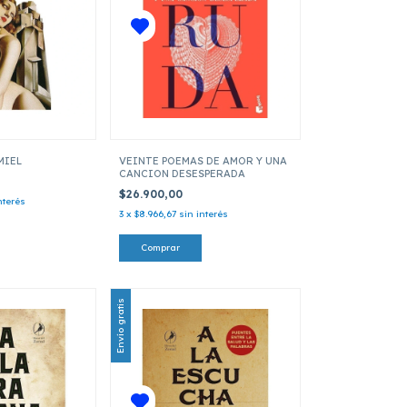
MIEL
VEINTE POEMAS DE AMOR Y UNA
CANCION DESESPERADA
$26.900,00
nterés
3
x
$8.966,67
sin interés
Envío gratis