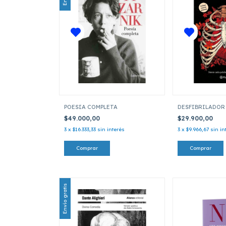
POESIA COMPLETA
DESFIBRILADOR
$49.000,00
$29.900,00
3
x
$16.333,33
sin interés
3
x
$9.966,67
sin in
Envío gratis