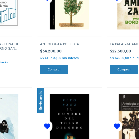
 - LUNA DE
ANTOLOGIA POETICA
LA PALABRA AM
ERNO SAN
$34.200,00
$22.500,00
3
x
$11.400,00
sin interés
3
x
$7.500,00
sin in
nterés
Envío gratis