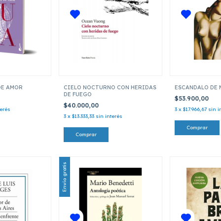
DE AMOR
CIELO NOCTURNO CON HERIDAS
ESCANDALO DE 
DE FUEGO
$53.900,00
$40.000,00
terés
3
x
$17.966,67
sin i
3
x
$13.333,33
sin interés
Envío gratis