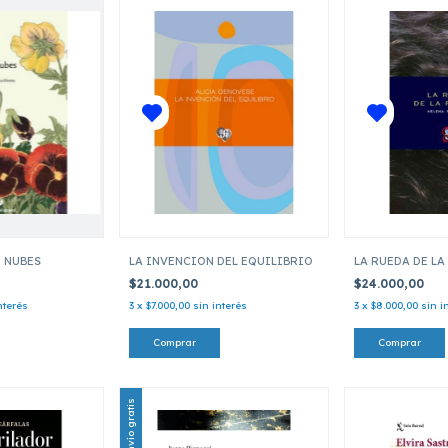
 NUBES
LA INVENCION DEL EQUILIBRIO
LA RUEDA DE L
$21.000,00
$24.000,00
nterés
3
x
$7.000,00
sin interés
3
x
$8.000,00
sin i
Envío gratis