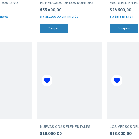
ORQUIANO
EL MERCADO DE LOS DUENDES
ESCRIBIR EN EL
$33.600,00
$26.500,00
nterés
3
x
$11.200,00
sin interés
3
x
$8.833,33
sin in
NUEVAS ODAS ELEMENTALES
LOS VERSOS DE
$18.000,00
$18.000,00