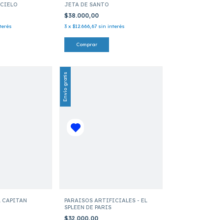
 CIELO
JETA DE SANTO
$38.000,00
terés
3
x
$12.666,67
sin interés
Envío gratis
L CAPITAN
PARAISOS ARTIFICIALES - EL
SPLEEN DE PARIS
$32.000,00