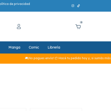
olítica de privacidad
0
Manga
Comic
Librería
🚚¡No pagues envío! 📦 Hacé tu pedido hoy y, si sumás más de $29.990, 