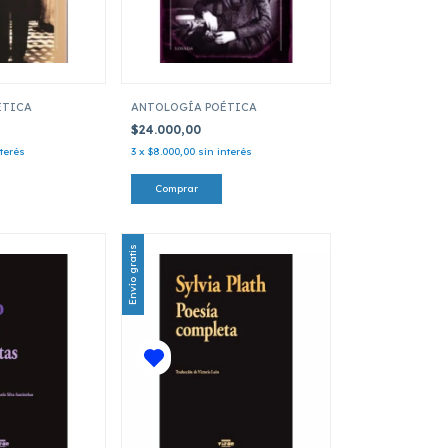
ÉTICA
ANTOLOGÍA POÉTICA
$24.000,00
nterés
3
x
$8.000,00
sin interés
Envío gratis