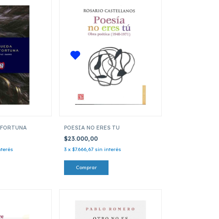
A FORTUNA
POESIA NO ERES TU
$23.000,00
nterés
3
x
$7.666,67
sin interés