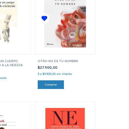
 UN CUERPO
OTRO NO ES TU NOMBRE
A LA HERIDA
$27.900,00
3
x
$9.300,00
sin interés
terés