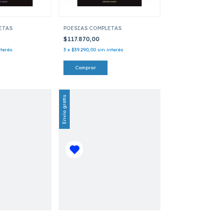
ETAS
POESIAS COMPLETAS
$117.870,00
nterés
3
x
$39.290,00
sin interés
Envío gratis