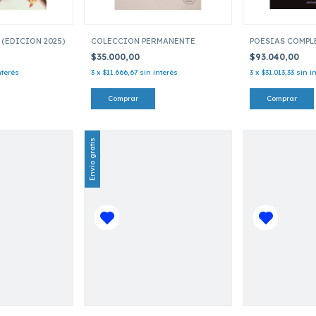
(EDICION 2025)
COLECCION PERMANENTE
POESIAS COMPL
$35.000,00
$93.040,00
nterés
3
x
$11.666,67
sin interés
3
x
$31.013,33
sin i
Envío gratis