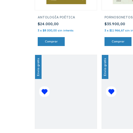
ANTOLOGÍA POÉTICA
PORNOSONETOS 
$24.000,00
$35.900,00
3
x
$8.000,00
sin interés
3
x
$11.966,67
sin i
Envío gratis
Envío gratis