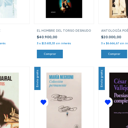
E
EL HOMBRE DEL TORSO DESNUDO
ANTOLOGÍA PO
$40.900,00
$20.000,00
terés
3
x
$13.633,33
sin interés
3
x
$6.666,67
sin i
Envío gratis
Envío gratis