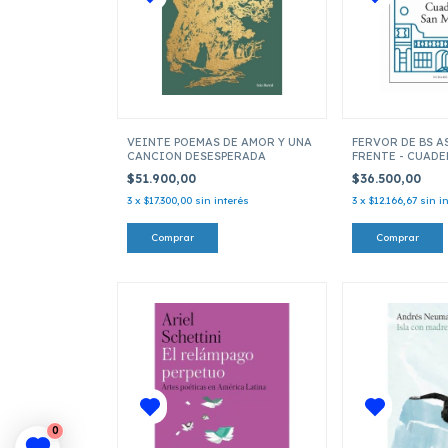
VEINTE POEMAS DE AMOR Y UNA
FERVOR DE BS AS
CANCION DESESPERADA
FRENTE - CUAD
MARTIN
$51.900,00
$36.500,00
3
x
$17.300,00
sin interés
3
x
$12.166,67
sin i
0