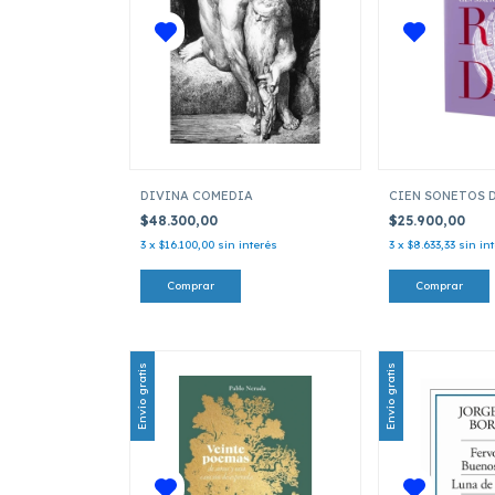
DIVINA COMEDIA
CIEN SONETOS 
$48.300,00
$25.900,00
3
x
$16.100,00
sin interés
3
x
$8.633,33
sin in
Envío gratis
Envío gratis