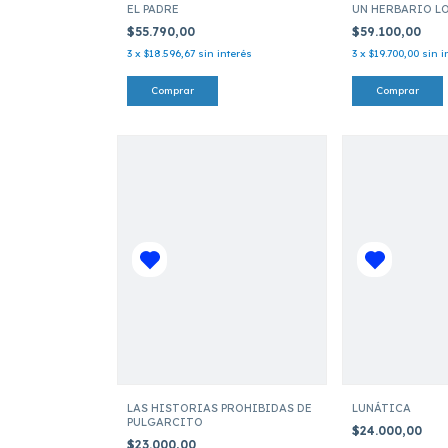
EL PADRE
UN HERBARIO L
$55.790,00
$59.100,00
3
x
$18.596,67
sin interés
3
x
$19.700,00
sin i
LAS HISTORIAS PROHIBIDAS DE
LUNÁTICA
PULGARCITO
$24.000,00
$23.000,00