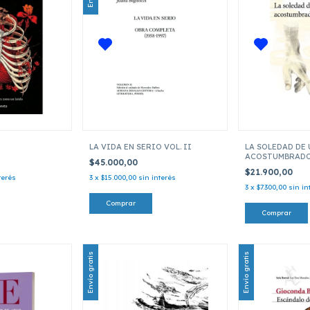
LA VIDA EN SERIO VOL. II
LA SOLEDAD DE
ACOSTUMBRADO 
$45.000,00
$21.900,00
terés
3
x
$15.000,00
sin interés
3
x
$7.300,00
sin in
Envío gratis
Envío gratis