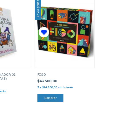
Envío gratis
NADOR 02
FIGO
TAS)
$43.500,00
3
x
$14.500,00
sin interés
terés