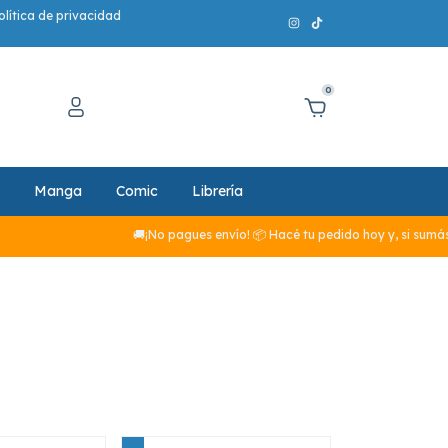
olítica de privacidad
0
Manga
Comic
Librería
🚚¡No pagues envío! 📦 Hacé tu pedido hoy y, si sumás má