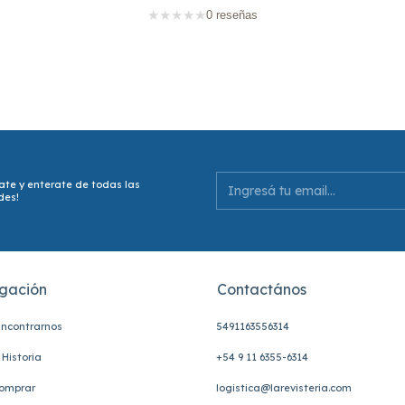
★
★
★
★
★
0 reseñas
ate y enterate de todas las
des!
gación
Contactános
ncontrarnos
5491163556314
Historia
+54 9 11 6355-6314
omprar
logistica@larevisteria.com