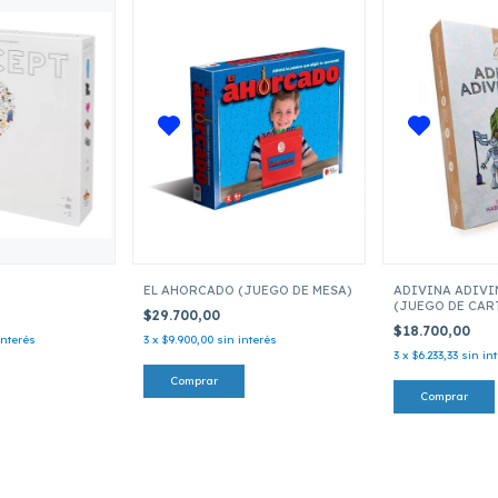
EL AHORCADO (JUEGO DE MESA)
ADIVINA ADIVI
(JUEGO DE CAR
$29.700,00
$18.700,00
interés
3
x
$9.900,00
sin interés
3
x
$6.233,33
sin in