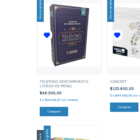
Envío gratis
Envío gratis
TELEFONO DESCOMPUESTO
CONCEPT
(JUEGO DE MESA)
$133.800,00
$48.500,00
3
x
$44.600,00
sin 
3
x
$16.166,67
sin interés
Envío gratis