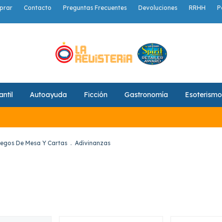
prar
Contacto
Preguntas Frecuentes
Devoluciones
RRHH
P
antil
Autoayuda
Ficción
Gastronomía
Esoterismo
egos De Mesa Y Cartas
.
Adivinanzas