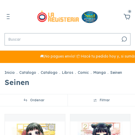
0
🚚¡No pagues envío! 📦 Hacé tu pedido hoy y, si sumás más de $
Inicio
.
Catalogo
.
Catalogo
.
Libros
.
Comic
.
Manga
.
Seinen
Seinen
Ordenar
Filtrar