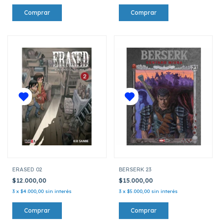
ERASED 02
BERSERK 23
$12.000,00
$15.000,00
3
x
$4.000,00
sin interés
3
x
$5.000,00
sin interés