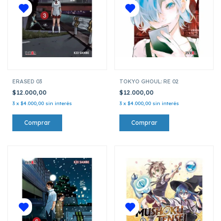
ERASED 03
TOKYO GHOUL: RE 02
$12.000,00
$12.000,00
3
x
$4.000,00
sin interés
3
x
$4.000,00
sin interés