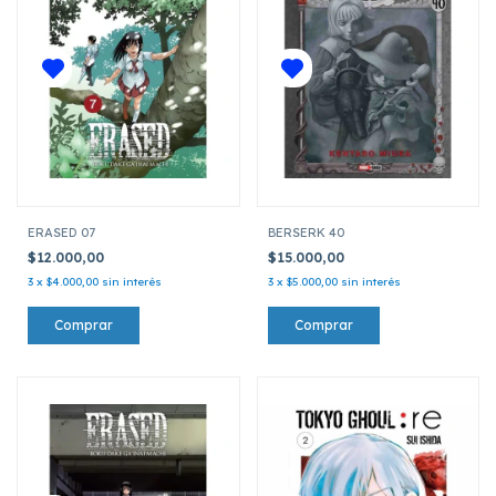
ERASED 07
BERSERK 40
$12.000,00
$15.000,00
3
x
$4.000,00
sin interés
3
x
$5.000,00
sin interés