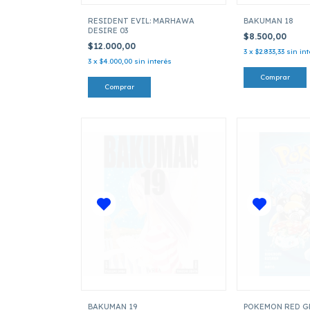
RESIDENT EVIL: MARHAWA
BAKUMAN 18
DESIRE 03
$8.500,00
$12.000,00
3
x
$2.833,33
sin in
3
x
$4.000,00
sin interés
BAKUMAN 19
POKEMON RED GR