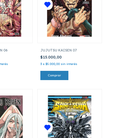
N 06
JUJUTSU KAISEN 07
$15.000,00
nterés
3
x
$5.000,00
sin interés