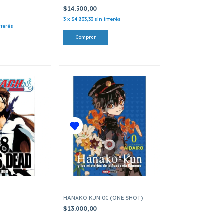
$14.500,00
3
x
$4.833,33
sin interés
nterés
HANAKO KUN 00 (ONE SHOT)
$13.000,00