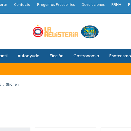
prar
Contacto
Preguntas Frecuentes
Devoluciones
RRHH
P
antil
Autoayuda
Ficción
Gastronomía
Esoterismo
🚚
a
.
Shonen