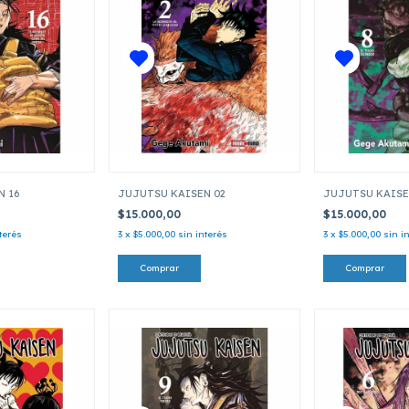
N 16
JUJUTSU KAISEN 02
JUJUTSU KAISE
$15.000,00
$15.000,00
terés
3
x
$5.000,00
sin interés
3
x
$5.000,00
sin i