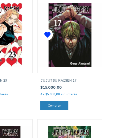
N 23
JUJUTSU KAISEN 17
$15.000,00
nterés
3
x
$5.000,00
sin interés