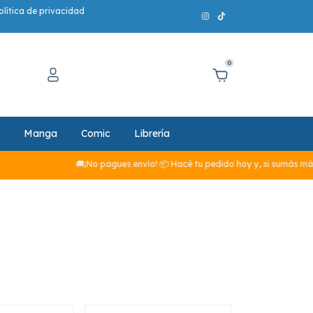
olítica de privacidad
0
Manga
Comic
Librería
¡No pagues envío! 📦 Hacé tu pedido hoy y, si sumás más de $29.990, el env