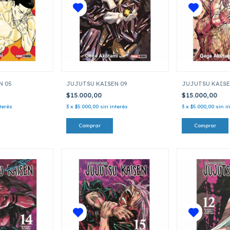
N 05
JUJUTSU KAISEN 09
JUJUTSU KAISE
$15.000,00
$15.000,00
terés
3
x
$5.000,00
sin interés
3
x
$5.000,00
sin i