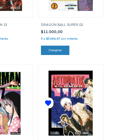
N 13
DRAGON BALL SUPER 02
$11.000,00
nterés
3
x
$3.666,67
sin interés