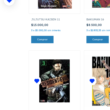
JUJUTSU KAISEN 11
BAKUMAN 16
$15.000,00
$8.500,00
3
x
$5.000,00
sin interés
3
x
$2.833,33
sin in