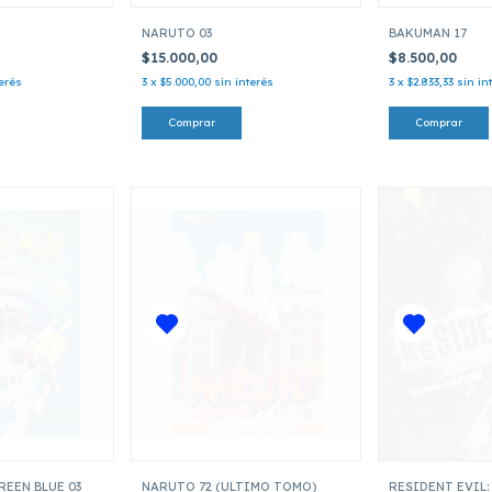
NARUTO 03
BAKUMAN 17
$15.000,00
$8.500,00
terés
3
x
$5.000,00
sin interés
3
x
$2.833,33
sin in
EEN BLUE 03
NARUTO 72 (ULTIMO TOMO)
RESIDENT EVIL