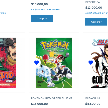
DESIRE 04
$15.000,00
$12.000,00
3
x
$5.000,00
sin interés
terés
3
x
$4.000,00
sin i
POKEMON RED GREEN BLUE 02
BLEACH 48
$15.000,00
$8.500,00