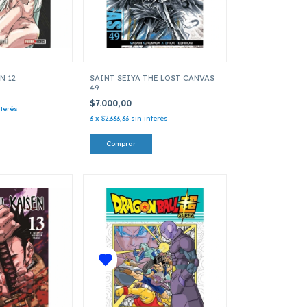
N 12
SAINT SEIYA THE LOST CANVAS
49
$7.000,00
nterés
3
x
$2.333,33
sin interés