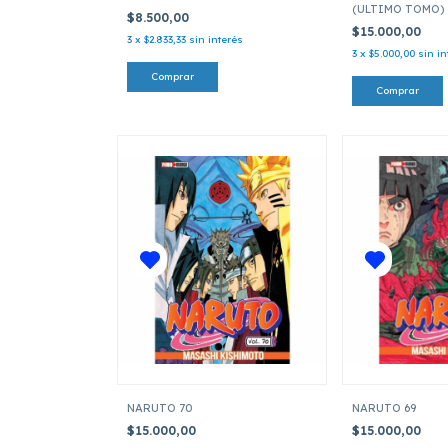
(ULTIMO TOMO)
$8.500,00
$15.000,00
3
x
$2.833,33
sin interés
3
x
$5.000,00
sin in
NARUTO 70
NARUTO 69
$15.000,00
$15.000,00