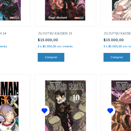
N 14
JUJUTSU KAISEN 15
JUJUTSU KAISE
$15.000,00
$15.000,00
terés
3
x
$5.000,00
sin interés
3
x
$5.000,00
sin i