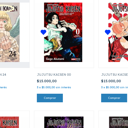
N 24
JUJUTSU KAISEN 00
JUJUTSU KAISE
$15.000,00
$15.000,00
terés
3
x
$5.000,00
sin interés
3
x
$5.000,00
sin i