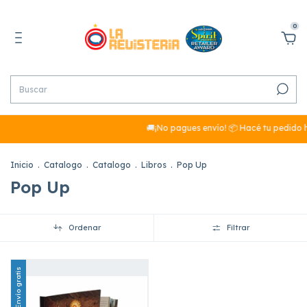
0
🚚¡No pagues envío! 📦 Hacé tu pedido hoy y
Inicio
.
Catalogo
.
Catalogo
.
Libros
.
Pop Up
Pop Up
Ordenar
Filtrar
Envío gratis