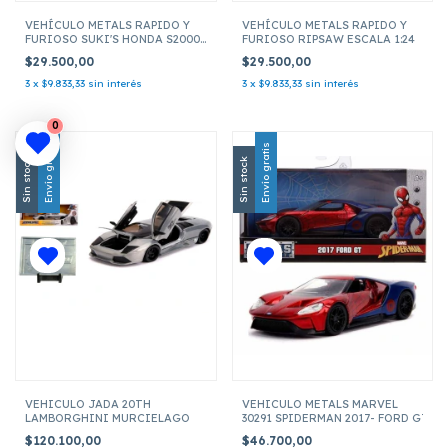
VEHÍCULO METALS RAPIDO Y
VEHÍCULO METALS RAPIDO Y
FURIOSO SUKI'S HONDA S2000
FURIOSO RIPSAW ESCALA 1:24
ESCALA 1:24
$29.500,00
$29.500,00
3
x
$9.833,33
sin interés
3
x
$9.833,33
sin interés
0
Envío gratis
Envío gratis
Sin stock
Sin stock
VEHICULO JADA 20TH
VEHICULO METALS MARVEL
LAMBORGHINI MURCIELAGO
30291 SPIDERMAN 2017- FORD GT ESC
$120.100,00
$46.700,00