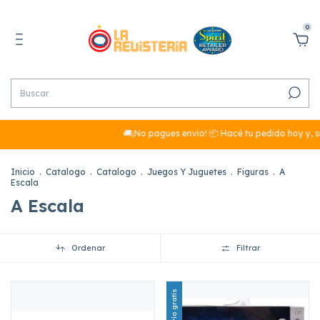
0
🚚¡No pagues envío! 📦 Hacé tu pedido hoy y, si s
Inicio
.
Catalogo
.
Catalogo
.
Juegos Y Juguetes
.
Figuras
.
A
Escala
A Escala
Ordenar
Filtrar
Envío gratis