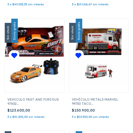
3
x
$40.033,33
sin interés
3
x
$15.566,67
sin interés
Envío gratis
Envío gratis
Sin stock
Sin stock
VEHICULO FAST AND FURIOUS
VEHÍCULO METALS MARVEL
97602
99730 TACO
TOYOTA SUPRA 1995 RADIO CONTROL 20CM
TRUCK C/FIGURA DEADPOOL
$123.600,00
$150.900,00
ESCALA 1:24
3
x
$41.200,00
sin interés
3
x
$50.300,00
sin interés