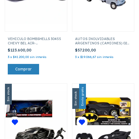
VEHICULO BOMBSHELLS 30455
AUTOS INOLVIDABLES
CHEVY BEL AIR-
ARGENTINOS (CAMIONES) 02
HARD 1953 C/FIGURA POISON IVY ESCALA1:24
MERCEDES-BENZ L 608 D(1968)
$123.600,00
$57.200,00
ESC 1:43
3
x
$41.200,00
sin interés
3
x
$19.066,67
sin interés
Sin stock
Envío gratis
Sin stock