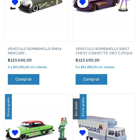
VEHICULO BOMBSHELLS 30456
VEHICULO BOMBSHELLS 30457
MERCURY
CHEVY CORVETTE 1957 C/FIGURA BA
1951 C/FIGURA HARLEY QUINN ESCALA 1:24
$123.600,00
$123.600,00
3
x
$41.200,00
sin interés
3
x
$41.200,00
sin interés
Envío gratis
Envío gratis
Sin stock