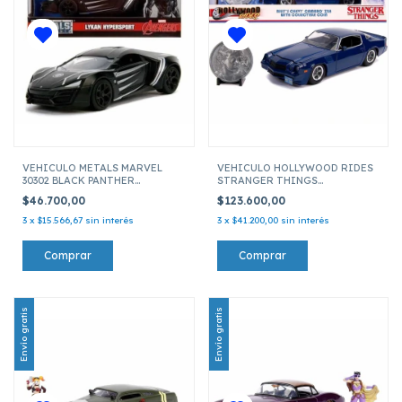
VEHICULO METALS MARVEL
VEHICULO HOLLYWOOD RIDES
30302 BLACK PANTHER
STRANGER THINGS
LYKAN HYPERSPORT ESCALA 1:32
31110 CHEVY CAMARO Z28 1979 ESCA
$46.700,00
$123.600,00
3
x
$15.566,67
sin interés
3
x
$41.200,00
sin interés
Envío gratis
Envío gratis