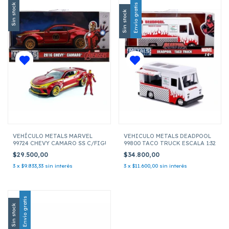
Sin stock
Envío gratis
Sin stock
VEHÍCULO METALS MARVEL
VEHICULO METALS DEADPOOL
99724 CHEVY CAMARO SS C/FIGURA IRON MAN ESCALA 1:24
99800 TACO TRUCK ESCALA 1:32
$29.500,00
$34.800,00
3
x
$9.833,33
sin interés
3
x
$11.600,00
sin interés
Envío gratis
Sin stock