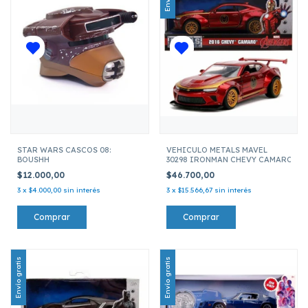
STAR WARS CASCOS 08:
VEHICULO METALS MAVEL
BOUSHH
30298 IRONMAN CHEVY CAMARO SS 2
$12.000,00
$46.700,00
3
x
$4.000,00
sin interés
3
x
$15.566,67
sin interés
Envío gratis
Envío gratis