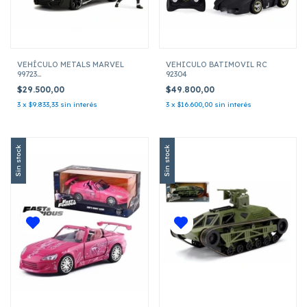
VEHÍCULO METALS MARVEL
VEHICULO BATIMOVIL RC
99723
92304
LYKAN HYPERSPORT C/FIGURA BLACK
$29.500,00
$49.800,00
PANTHER ESCALA 1:24
3
x
$9.833,33
sin interés
3
x
$16.600,00
sin interés
Sin stock
Sin stock