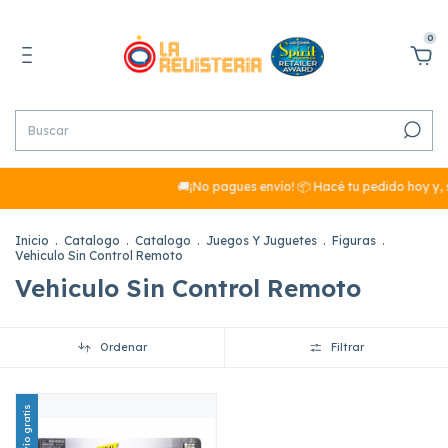
0
🚚¡No pagues envío! 📦 Hacé tu pedido hoy y, 
Inicio
.
Catalogo
.
Catalogo
.
Juegos Y Juguetes
.
Figuras
.
Vehiculo Sin Control Remoto
Vehiculo Sin Control Remoto
Ordenar
Filtrar
Envío gratis