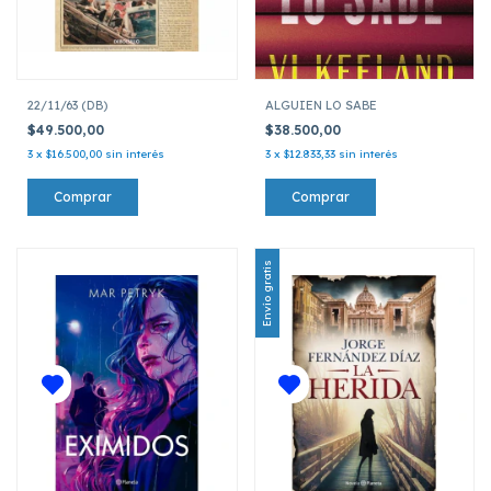
22/11/63 (DB)
ALGUIEN LO SABE
$49.500,00
$38.500,00
3
x
$16.500,00
sin interés
3
x
$12.833,33
sin interés
Envío gratis