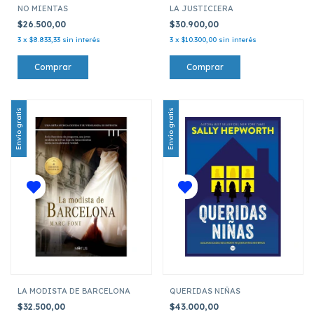
NO MIENTAS
LA JUSTICIERA
$26.500,00
$30.900,00
3
x
$8.833,33
sin interés
3
x
$10.300,00
sin interés
Envío gratis
Envío gratis
LA MODISTA DE BARCELONA
QUERIDAS NIÑAS
$32.500,00
$43.000,00