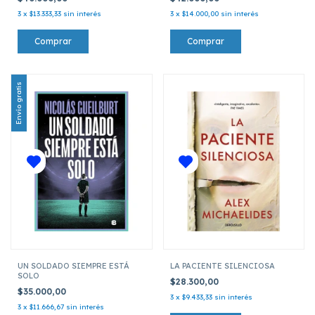
3
x
$13.333,33
sin interés
3
x
$14.000,00
sin interés
Envío gratis
UN SOLDADO SIEMPRE ESTÁ
LA PACIENTE SILENCIOSA
SOLO
$28.300,00
$35.000,00
3
x
$9.433,33
sin interés
3
x
$11.666,67
sin interés