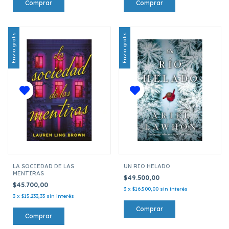
Envío gratis
Envío gratis
LA SOCIEDAD DE LAS
UN RIO HELADO
MENTIRAS
$49.500,00
$45.700,00
3
x
$16.500,00
sin interés
3
x
$15.233,33
sin interés