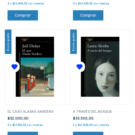
3
x
$10.833,33
sin interés
3
x
$14.333,33
sin interés
Envío gratis
Envío gratis
EL CASO ALASKA SANDERS
A TRAVÉS DEL BOSQUE
$52.000,00
$35.500,00
3
x
$17.333,33
sin interés
3
x
$11.833,33
sin interés