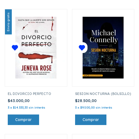
Envío gratis
EL DIVORCIO PERFECTO
SESION NOCTURNA (BOLSILLO)
$43.000,00
$28.500,00
3
x
$14.333,33
sin interés
3
x
$9.500,00
sin interés