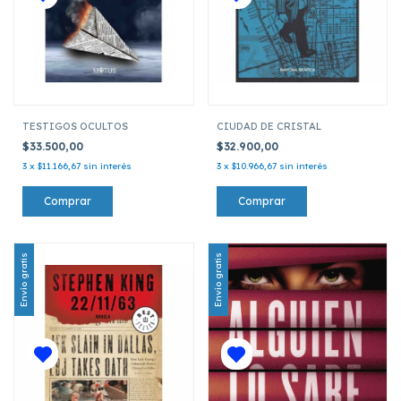
TESTIGOS OCULTOS
CIUDAD DE CRISTAL
$33.500,00
$32.900,00
3
x
$11.166,67
sin interés
3
x
$10.966,67
sin interés
Envío gratis
Envío gratis