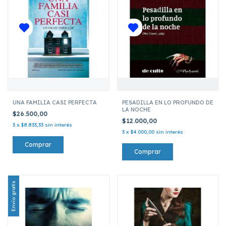
UNA FAMILIA CASI PERFECTA
PESADILLA EN LO PROFUNDO DE
LA NOCHE
$26.500,00
$12.000,00
3
x
$8.833,33
sin interés
3
x
$4.000,00
sin interés
Envío gratis