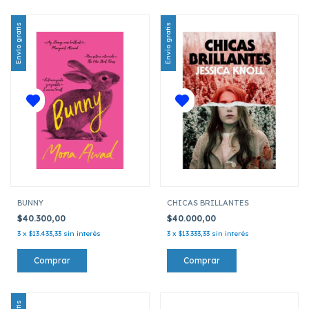
Envío gratis
Envío gratis
BUNNY
CHICAS BRILLANTES
$40.300,00
$40.000,00
3
x
$13.433,33
sin interés
3
x
$13.333,33
sin interés