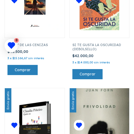
0
EL REY DE LAS CENIZAS
SI TE GUSTA LA OSCURIDAD
(DEBOLSILLO)
$45.500,00
$42.000,00
3
x
$15.166,67
sin interés
3
x
$14.000,00
sin interés
Envío gratis
Envío gratis