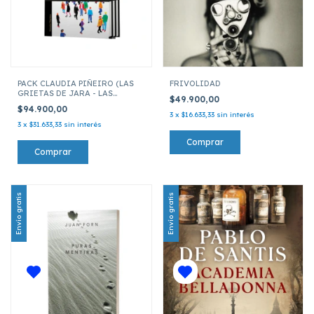
PACK CLAUDIA PIÑEIRO (LAS
FRIVOLIDAD
GRIETAS DE JARA - LAS
$49.900,00
MALDICIONES - QUIEN NO)
$94.900,00
3
x
$16.633,33
sin interés
3
x
$31.633,33
sin interés
Envío gratis
Envío gratis