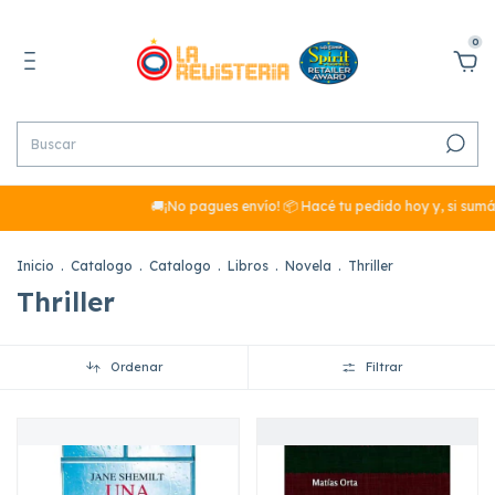
0
🚚¡No pagues envío! 📦 Hacé tu pedido hoy y, si sumás más de $29.
Inicio
.
Catalogo
.
Catalogo
.
Libros
.
Novela
.
Thriller
Thriller
Ordenar
Filtrar