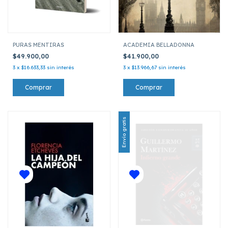
PURAS MENTIRAS
ACADEMIA BELLADONNA
$49.900,00
$41.900,00
3
x
$16.633,33
sin interés
3
x
$13.966,67
sin interés
Envío gratis