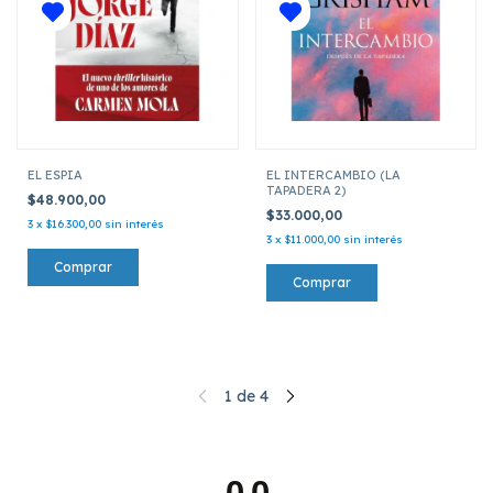
EL ESPIA
EL INTERCAMBIO (LA
TAPADERA 2)
$48.900,00
$33.000,00
3
x
$16.300,00
sin interés
3
x
$11.000,00
sin interés
1
de
4
0.0