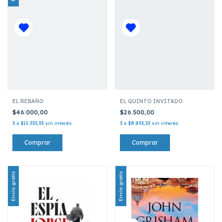
EL REBAÑO
EL QUINTO INVITADO
$46.000,00
$26.500,00
3
x
$15.333,33
sin interés
3
x
$8.833,33
sin interés
Envío gratis
Envío gratis