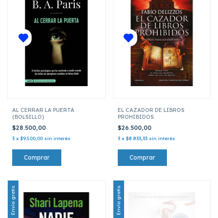
AL CERRAR LA PUERTA
EL CAZADOR DE LIBROS
(BOLSILLO)
PROHIBIDOS
$28.500,00
$26.500,00
3
x
$9.500,00
sin interés
3
x
$8.833,33
sin interés
Envío gratis
Envío gratis