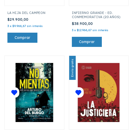
LA HIJA DEL CAMPEON
INFIERNO GRANDE - ED.
CONMEMORATIVA (20 AÑOS)
$29.900,00
$38.900,00
3
x
$9.966,67
sin interés
3
x
$12.966,67
sin interés
Envío gratis