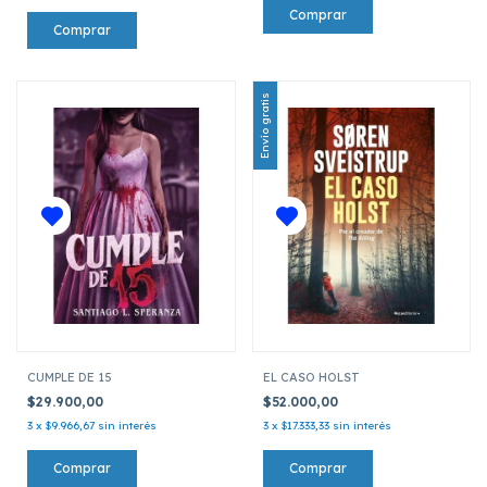
Envío gratis
CUMPLE DE 15
EL CASO HOLST
$29.900,00
$52.000,00
3
x
$9.966,67
sin interés
3
x
$17.333,33
sin interés