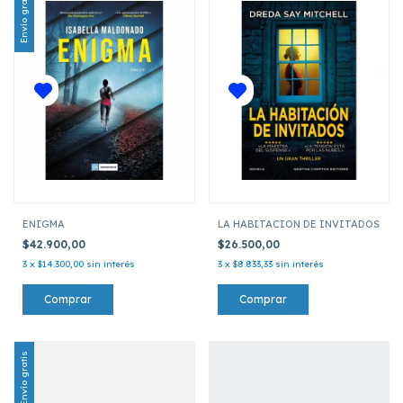
Envío gratis
ENIGMA
LA HABITACION DE INVITADOS
$42.900,00
$26.500,00
3
x
$14.300,00
sin interés
3
x
$8.833,33
sin interés
Envío gratis