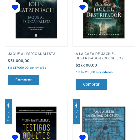
JAQUE AL PSICOANALISTA
A LA CAZA DE JACK EL
DESTRIPADOR (BOLSILLO)
$51.000,00
JACK EL DESTRIPADOR 01
$27.600,00
3
x
$17.000,00
sin interés
3
x
$9.200,00
sin interés
Envío gratis
Envío gratis