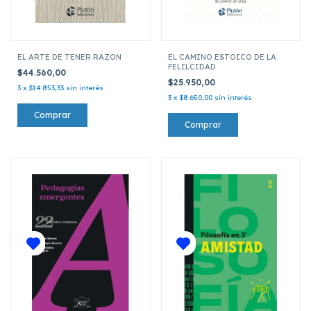
EL ARTE DE TENER RAZON
EL CAMINO ESTOICO DE LA
FELILCIDAD
$44.560,00
$25.950,00
3
x
$14.853,33
sin interés
3
x
$8.650,00
sin interés