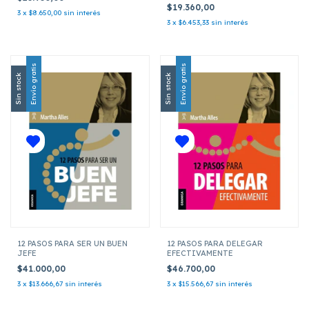
$19.360,00
3
x
$8.650,00
sin interés
3
x
$6.453,33
sin interés
Envío gratis
Envío gratis
Sin stock
Sin stock
12 PASOS PARA SER UN BUEN
12 PASOS PARA DELEGAR
JEFE
EFECTIVAMENTE
$41.000,00
$46.700,00
3
x
$13.666,67
sin interés
3
x
$15.566,67
sin interés