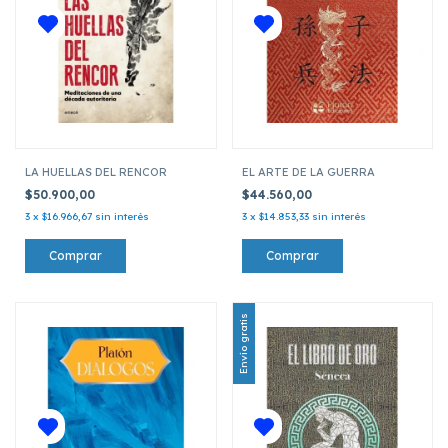
LA HUELLAS DEL RENCOR
EL ARTE DE LA GUERRA
$50.900,00
$44.560,00
3
x
$16.966,67
sin interés
3
x
$14.853,33
sin interés
Envío gratis