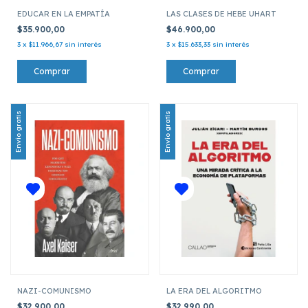
EDUCAR EN LA EMPATÍA
LAS CLASES DE HEBE UHART
$35.900,00
$46.900,00
3
x
$11.966,67
sin interés
3
x
$15.633,33
sin interés
Envío gratis
Envío gratis
NAZI-COMUNISMO
LA ERA DEL ALGORITMO
$32.900,00
$32.990,00