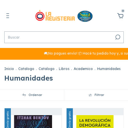
0
🚚¡No pagues envío! 📦 Hacé tu pedido hoy y, si sumás m
Inicio
.
Catalogo
.
Catalogo
.
Libros
.
Academico
.
Humanidades
Humanidades
Ordenar
Filtrar
Envío gratis
Envío gratis