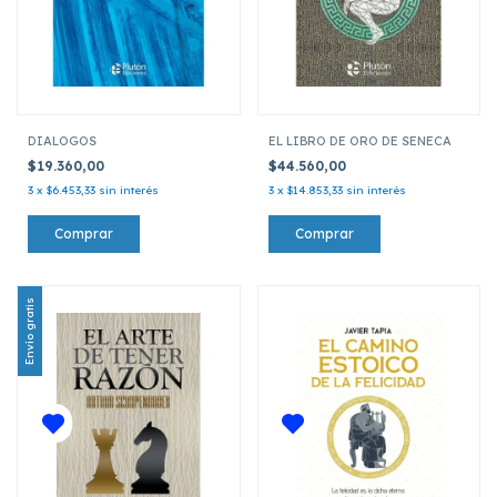
DIALOGOS
EL LIBRO DE ORO DE SENECA
$19.360,00
$44.560,00
3
x
$6.453,33
sin interés
3
x
$14.853,33
sin interés
Envío gratis