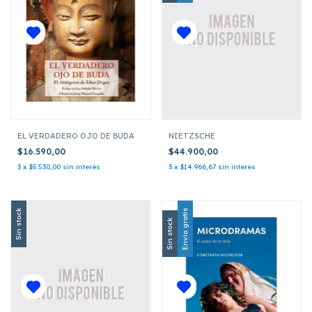
EL VERDADERO OJO DE BUDA
NIETZSCHE
$16.590,00
$44.900,00
3
x
$5.530,00
sin interés
3
x
$14.966,67
sin interés
Sin stock
Envío gratis
Sin stock