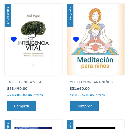
Envío gratis
Envío gratis
INTELIGENCIA VITAL
MEDITACION PARA NIÑOS
$38.490,00
$31.690,00
3
x
$12.830,00
sin interés
3
x
$10.563,33
sin interés