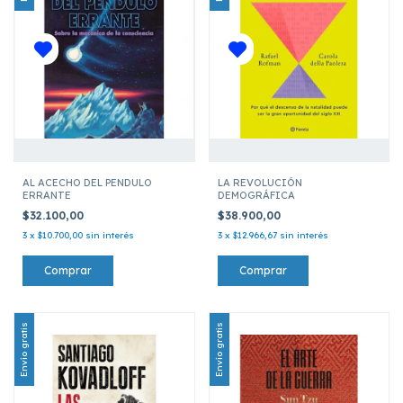
AL ACECHO DEL PENDULO
LA REVOLUCIÓN
ERRANTE
DEMOGRÁFICA
$32.100,00
$38.900,00
3
x
$10.700,00
sin interés
3
x
$12.966,67
sin interés
Envío gratis
Envío gratis