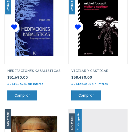
Envío gratis
Envío gratis
MEDITACIONES KABALISTICAS
VIGILAR Y CASTIGAR
$31.690,00
$38.490,00
3
x
$10.563,33
sin interés
3
x
$12.830,00
sin interés
Sin stock
Envío gratis
Sin stock