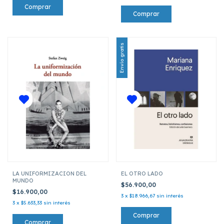
Envío gratis
LA UNIFORMIZACION DEL
EL OTRO LADO
MUNDO
$56.900,00
$16.900,00
3
x
$18.966,67
sin interés
3
x
$5.633,33
sin interés