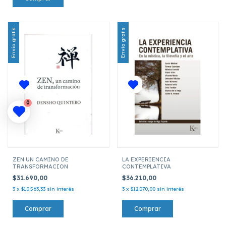
Envío gratis
Envío gratis
0
ZEN UN CAMINO DE
LA EXPERIENCIA
TRANSFORMACION
CONTEMPLATIVA
$31.690,00
$36.210,00
3
x
$10.563,33
sin interés
3
x
$12.070,00
sin interés