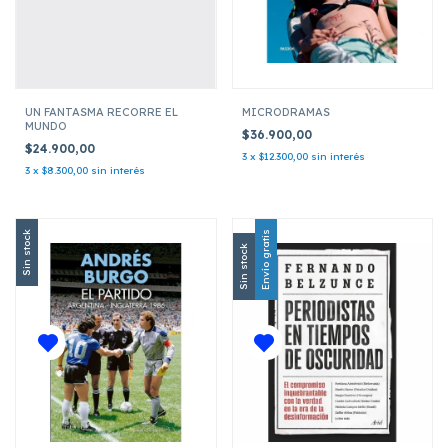
UN FANTASMA RECORRE EL
MICRODRAMAS
MUNDO
$36.900,00
$24.900,00
3
x
$12.300,00
sin interés
3
x
$8.300,00
sin interés
Sin stock
Envío gratis
Sin stock