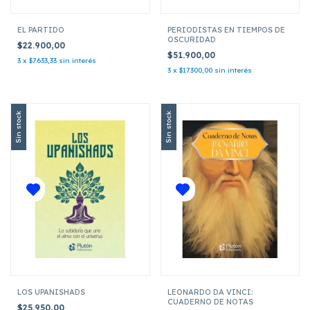
EL PARTIDO
PERIODISTAS EN TIEMPOS DE
OSCURIDAD
$22.900,00
$51.900,00
3
x
$7.633,33
sin interés
3
x
$17.300,00
sin interés
Sin stock
Sin stock
LOS UPANISHADS
LEONARDO DA VINCI:
CUADERNO DE NOTAS
$25.950,00