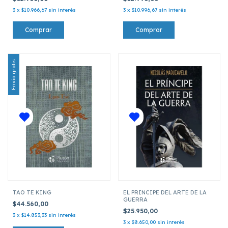
3
x
$10.966,67
sin interés
3
x
$10.996,67
sin interés
Envío gratis
TAO TE KING
EL PRINCIPE DEL ARTE DE LA
GUERRA
$44.560,00
$25.950,00
3
x
$14.853,33
sin interés
3
x
$8.650,00
sin interés