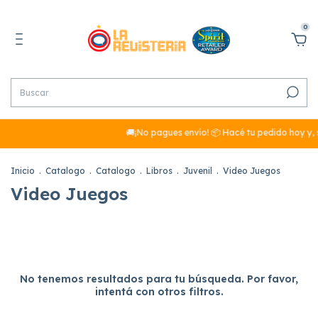
0
🚚¡No pagues envío! 📦 Hacé tu pedido hoy y, 
Inicio
.
Catalogo
.
Catalogo
.
Libros
.
Juvenil
.
Video Juegos
Video Juegos
No tenemos resultados para tu búsqueda. Por favor,
intentá con otros filtros.