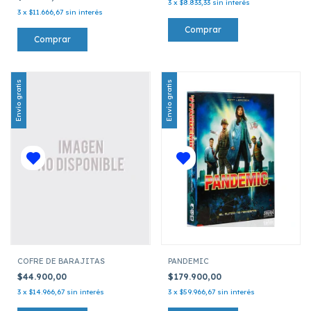
3
x
$8.833,33
sin interés
3
x
$11.666,67
sin interés
Envío gratis
Envío gratis
COFRE DE BARAJITAS
PANDEMIC
$44.900,00
$179.900,00
3
x
$14.966,67
sin interés
3
x
$59.966,67
sin interés