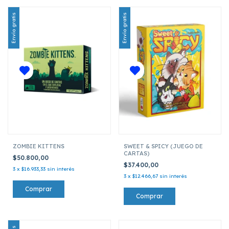
Envío gratis
Envío gratis
ZOMBIE KITTENS
SWEET & SPICY (JUEGO DE
CARTAS)
$50.800,00
$37.400,00
3
x
$16.933,33
sin interés
3
x
$12.466,67
sin interés