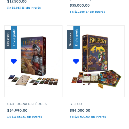
$17.500,00
$35.000,00
3
x
$5.833,33
sin interés
3
x
$11.666,67
sin interés
Envío gratis
Envío gratis
Sin stock
Sin stock
CARTOGRAFOS HÉROES
BELFORT
$34.990,00
$84.000,00
3
x
$11.663,33
sin interés
3
x
$28.000,00
sin interés