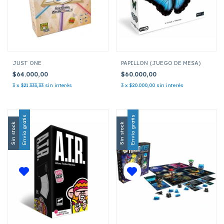
JUST ONE
PAPILLON (JUEGO DE MESA)
$64.000,00
$60.000,00
3
x
$21.333,33
sin interés
3
x
$20.000,00
sin interés
Envío gratis
Envío gratis
Sin stock
Sin stock