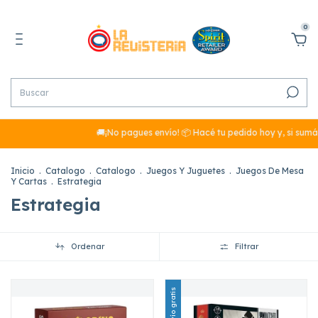
0
🚚¡No pagues envío! 📦 Hacé tu pedido hoy y, si sumás más de 
Inicio
.
Catalogo
.
Catalogo
.
Juegos Y Juguetes
.
Juegos De Mesa
Y Cartas
.
Estrategia
Estrategia
Ordenar
Filtrar
Envío gratis