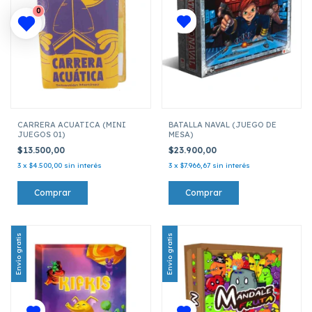
0
CARRERA ACUATICA (MINI
BATALLA NAVAL (JUEGO DE
JUEGOS 01)
MESA)
$13.500,00
$23.900,00
3
x
$4.500,00
sin interés
3
x
$7.966,67
sin interés
Envío gratis
Envío gratis