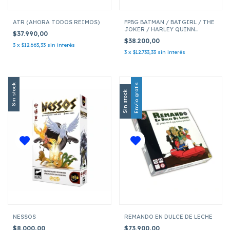
ATR (AHORA TODOS REIMOS)
FPBG BATMAN / BATGIRL / THE
JOKER / HARLEY QUINN
$37.990,00
(FUNKOVERSE STRATEGY
$38.200,00
GAME)
3
x
$12.663,33
sin interés
3
x
$12.733,33
sin interés
Sin stock
Envío gratis
Sin stock
NESSOS
REMANDO EN DULCE DE LECHE
$8.000,00
$73.900,00