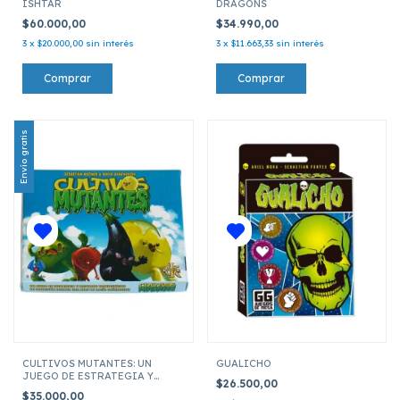
ISHTAR
DRAGONS
$60.000,00
$34.990,00
3
x
$20.000,00
sin interés
3
x
$11.663,33
sin interés
Envío gratis
CULTIVOS MUTANTES: UN
GUALICHO
JUEGO DE ESTRATEGIA Y
$26.500,00
RECURSOS TRANSGENICOS
$35.000,00