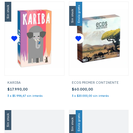
Sin stock
Envío gratis
Sin stock
KARIBA
ECOS PRIMER CONTINENTE
$17.990,00
$60.000,00
3
x
$5.996,67
sin interés
3
x
$20.000,00
sin interés
Sin stock
Envío gratis
Sin stock