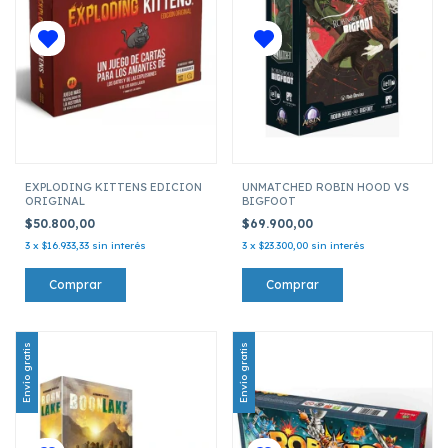
EXPLODING KITTENS EDICION
UNMATCHED ROBIN HOOD VS
ORIGINAL
BIGFOOT
$50.800,00
$69.900,00
3
x
$16.933,33
sin interés
3
x
$23.300,00
sin interés
Envío gratis
Envío gratis