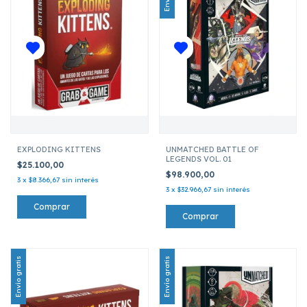
EXPLODING KITTENS
UNMATCHED BATTLE OF
LEGENDS VOL. 01
$25.100,00
$98.900,00
3
x
$8.366,67
sin interés
3
x
$32.966,67
sin interés
Envío gratis
Envío gratis