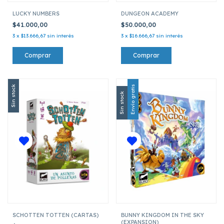
LUCKY NUMBERS
DUNGEON ACADEMY
$41.000,00
$50.000,00
3
x
$13.666,67
sin interés
3
x
$16.666,67
sin interés
Sin stock
Envío gratis
Sin stock
SCHOTTEN TOTTEN (CARTAS)
BUNNY KINGDOM IN THE SKY
(EXPANSION)