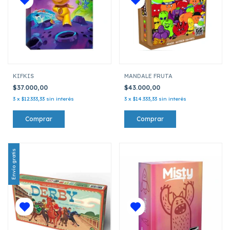
KIFKIS
MANDALE FRUTA
$37.000,00
$43.000,00
3
x
$12.333,33
sin interés
3
x
$14.333,33
sin interés
Envío gratis