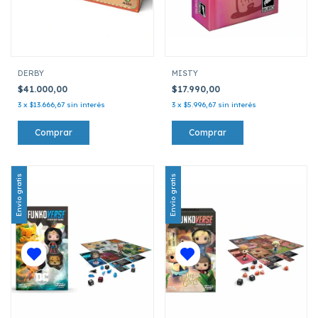
DERBY
MISTY
$41.000,00
$17.990,00
3
x
$13.666,67
sin interés
3
x
$5.996,67
sin interés
Envío gratis
Envío gratis