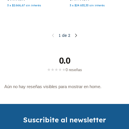
3
x
$2.666,67
sin interés
3
x
$24.633,33
sin interés
1
de
2
0.0
★
★
★
★
★
0 reseñas
Aún no hay reseñas visibles para mostrar en home.
Suscribite al newsletter