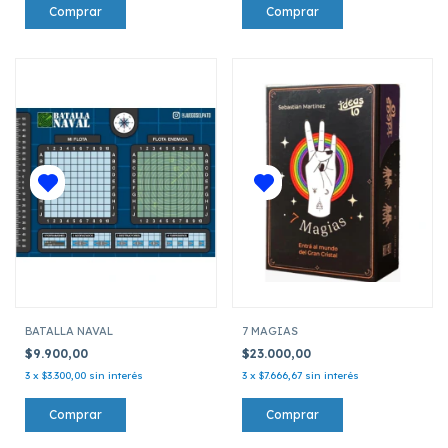
BATALLA NAVAL
7 MAGIAS
$9.900,00
$23.000,00
3
x
$3.300,00
sin interés
3
x
$7.666,67
sin interés