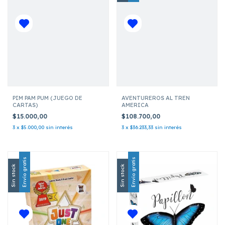
PIM PAM PUM (JUEGO DE
AVENTUREROS AL TREN
CARTAS)
AMERICA
$15.000,00
$108.700,00
3
x
$5.000,00
sin interés
3
x
$36.233,33
sin interés
Envío gratis
Envío gratis
Sin stock
Sin stock