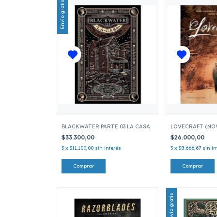
Envío gratis
BLACKWATER PARTE 03 LA CASA
LOVECRAFT (NO
$33.300,00
$26.000,00
3
x
$11.100,00
sin interés
3
x
$8.666,67
sin in
Envío gratis