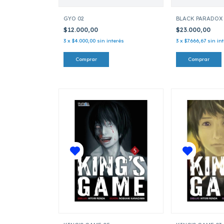
GYO 02
BLACK PARADOX
$12.000,00
$23.000,00
3
x
$4.000,00
sin interés
3
x
$7.666,67
sin in