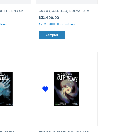
F THE END 02
CUJO (BOLSILLO) NUEVA TAPA
$32.400,00
nterés
3
x
$10.800,00
sin interés