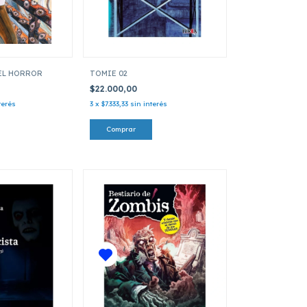
EL HORROR
TOMIE 02
$22.000,00
terés
3
x
$7.333,33
sin interés