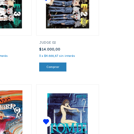
JUDGE 02
$14.000,00
nterés
3
x
$4.666,67
sin interés