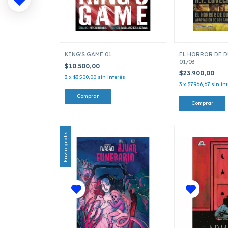
KING'S GAME 01
EL HORROR DE 
01/03
$10.500,00
$23.900,00
3
x
$3.500,00
sin interés
3
x
$7.966,67
sin in
Envío gratis