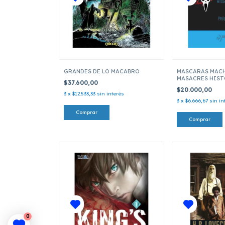
GRANDES DE LO MACABRO
MASCARAS MACH
MASACRES HIST
$37.600,00
SLASHER
$20.000,00
3
x
$12.533,33
sin interés
3
x
$6.666,67
sin in
0