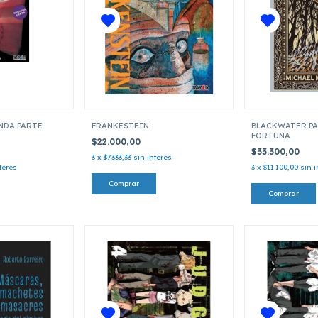
NDA PARTE
FRANKESTEIN
BLACKWATER PAR
FORTUNA
$22.000,00
$33.300,00
3
x
$7.333,33
sin interés
terés
3
x
$11.100,00
sin i