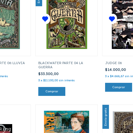
TE 06: LLUVIA
BLACKWATER PARTE 04 LA
JUDGE 06
GUERRA
$14.000,00
$33.300,00
nterés
3
x
$4.666,67
sin i
3
x
$11.100,00
sin interés
Envío gratis