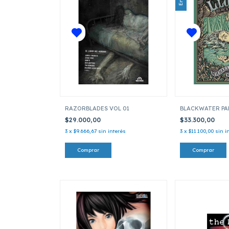
RAZORBLADES VOL 01
BLACKWATER PAR
$29.000,00
$33.300,00
3
x
$9.666,67
sin interés
3
x
$11.100,00
sin i