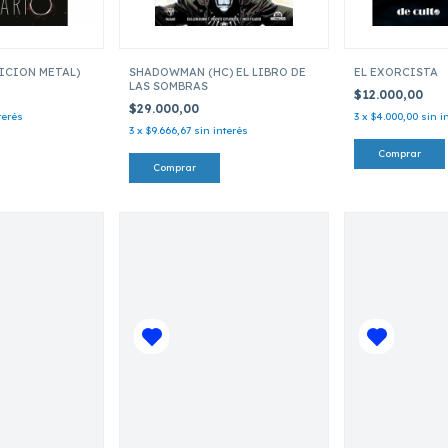
ICION METAL)
SHADOWMAN (HC) EL LIBRO DE
EL EXORCISTA
LAS SOMBRAS
$12.000,00
$29.000,00
terés
3
x
$4.000,00
sin i
3
x
$9.666,67
sin interés