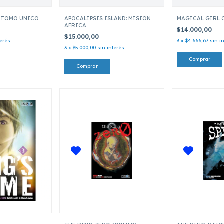
 TOMO UNICO
APOCALIPSIS ISLAND: MISION
MAGICAL GIRL O
AFRICA
$14.000,00
$15.000,00
terés
3
x
$4.666,67
sin i
3
x
$5.000,00
sin interés