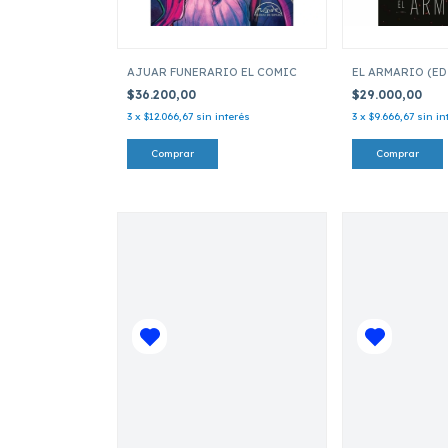
AJUAR FUNERARIO EL COMIC
EL ARMARIO (ED
$36.200,00
$29.000,00
3
x
$12.066,67
sin interés
3
x
$9.666,67
sin in