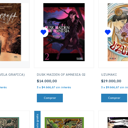
VELA GRAFICA)
DUSK MAIDEN OF AMNESIA 02
UZUMAKI
$14.000,00
$29.000,00
terés
3
x
$4.666,67
sin interés
3
x
$9.666,67
sin i
Envío gratis