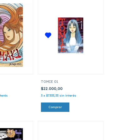
TOMIE 01
$22.000,00
nterés
3
x
$7.333,33
sin interés