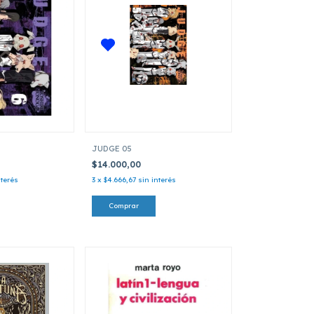
JUDGE 05
$14.000,00
nterés
3
x
$4.666,67
sin interés