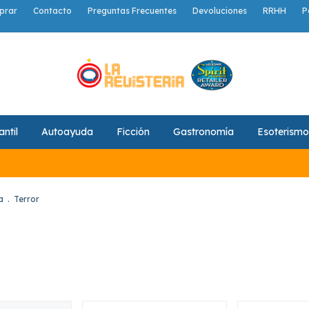
prar
Contacto
Preguntas Frecuentes
Devoluciones
RRHH
P
antil
Autoayuda
Ficción
Gastronomía
Esoterismo
a
.
Terror