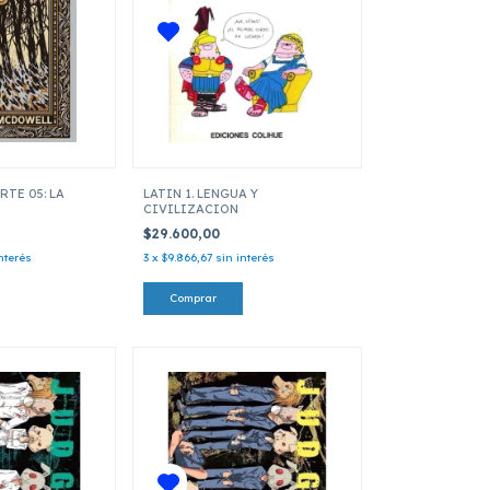
TE 05: LA
LATIN 1. LENGUA Y
CIVILIZACION
$29.600,00
nterés
3
x
$9.866,67
sin interés