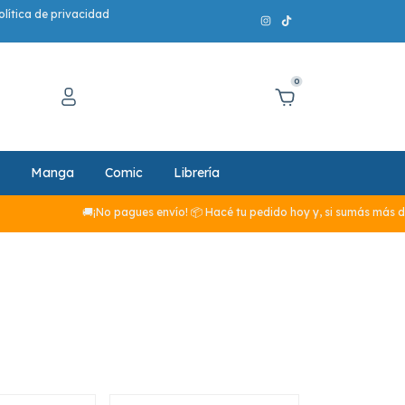
olítica de privacidad
0
Manga
Comic
Librería
🚚¡No pagues envío! 📦 Hacé tu pedido hoy y, si sumás más de $29.990, el