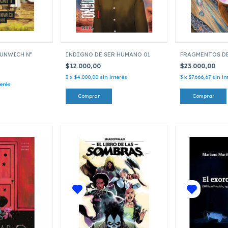
DUNWICH Nº
INDIGNO DE SER HUMANO 01
FRAGMENTOS D
$12.000,00
$23.000,00
3
x
$4.000,00
sin interés
3
x
$7.666,67
sin in
terés