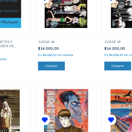
ETES Y
JUDGE 04
JUDGE 03
ORIA DE
$14.000,00
$14.000,00
3
x
$4.666,67
sin interés
3
x
$4.666,67
sin i
terés