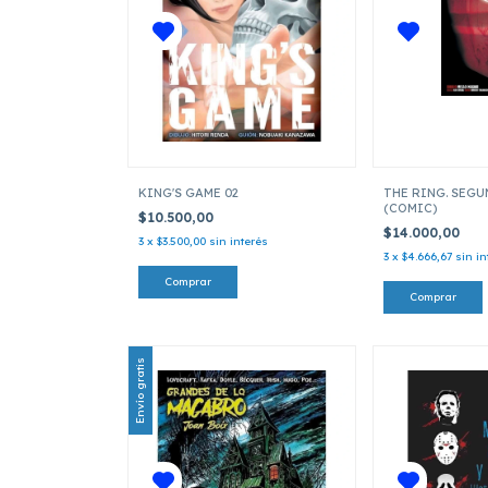
KING'S GAME 02
THE RING. SEGU
(COMIC)
$10.500,00
$14.000,00
3
x
$3.500,00
sin interés
3
x
$4.666,67
sin in
Envío gratis