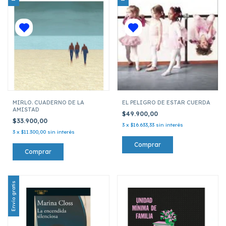
MIRLO. CUADERNO DE LA
EL PELIGRO DE ESTAR CUERDA
AMISTAD
$49.900,00
$33.900,00
3
x
$16.633,33
sin interés
3
x
$11.300,00
sin interés
Envío gratis