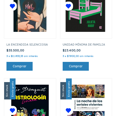
LA ENCENDIDA SILENCIOSA
UNIDAD MÍNIMA DE FAMILIA
$35.500,00
$23.400,00
3
x
$11.833,33
sin interés
3
x
$7.800,00
sin interés
Envío gratis
Envío gratis
Sin stock
Sin stock