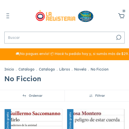
0
🚚¡No pagues envío! 📦 Hacé tu pedido hoy y, si sumás más de $29.9
Inicio
.
Catalogo
.
Catalogo
.
Libros
.
Novela
.
No Ficcion
No Ficcion
Ordenar
Filtrar
Envío gratis
Envío gratis