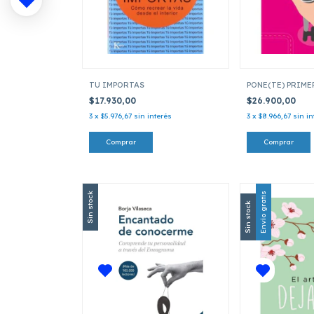
TU IMPORTAS
PONE(TE) PRIME
$17.930,00
$26.900,00
3
x
$5.976,67
sin interés
3
x
$8.966,67
sin in
Sin stock
Envío gratis
Sin stock