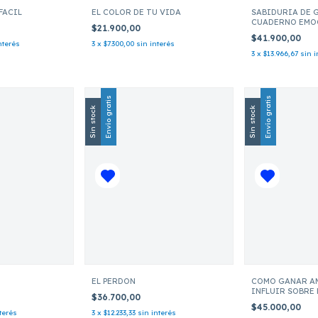
FACIL
EL COLOR DE TU VIDA
SABIDURIA DE 
CUADERNO EMO
$21.900,00
$41.900,00
nterés
3
x
$7.300,00
sin interés
3
x
$13.966,67
sin i
Envío gratis
Envío gratis
Sin stock
Sin stock
EL PERDON
COMO GANAR A
INFLUIR SOBRE
$36.700,00
$45.000,00
terés
3
x
$12.233,33
sin interés