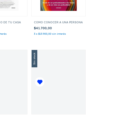
TO DE TU CASA
COMO CONOCER A UNA PERSONA
$41.700,00
nterés
3
x
$13.900,00
sin interés
Sin stock