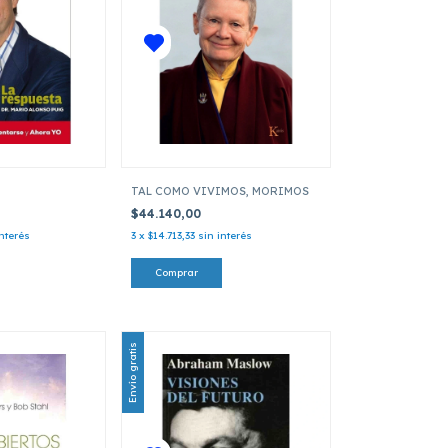
TAL COMO VIVIMOS, MORIMOS
$44.140,00
interés
3
x
$14.713,33
sin interés
Envío gratis