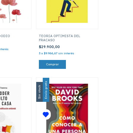
TOODIO
TEORIA OPTIMISTA DEL
FRACASO
$29.900,00
nterés
3
x
$9.966,67
sin interés
Envío gratis
Sin stock