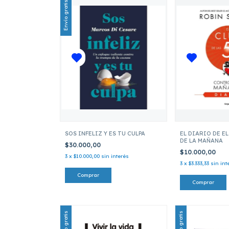
Envío gratis
SOS INFELIZ Y ES TU CULPA
EL DIARIO DE EL
DE LA MAÑANA
$30.000,00
$10.000,00
3
x
$10.000,00
sin interés
3
x
$3.333,33
sin int
Envío gratis
Envío gratis