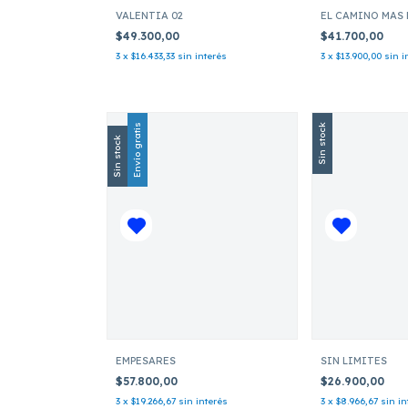
VALENTIA 02
EL CAMINO MAS 
$49.300,00
$41.700,00
3
x
$16.433,33
sin interés
3
x
$13.900,00
sin i
Envío gratis
Sin stock
Sin stock
EMPESARES
SIN LIMITES
$57.800,00
$26.900,00
3
x
$19.266,67
sin interés
3
x
$8.966,67
sin in