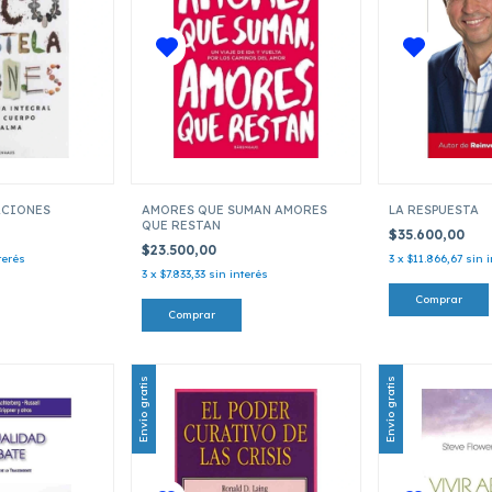
ACIONES
AMORES QUE SUMAN AMORES
LA RESPUESTA
QUE RESTAN
$35.600,00
$23.500,00
terés
3
x
$11.866,67
sin 
3
x
$7.833,33
sin interés
Envío gratis
Envío gratis