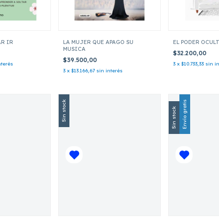
AR IR
LA MUJER QUE APAGO SU
EL PODER OCUL
MUSICA
$32.200,00
$39.500,00
nterés
3
x
$10.733,33
sin i
3
x
$13.166,67
sin interés
Sin stock
Envío gratis
Sin stock