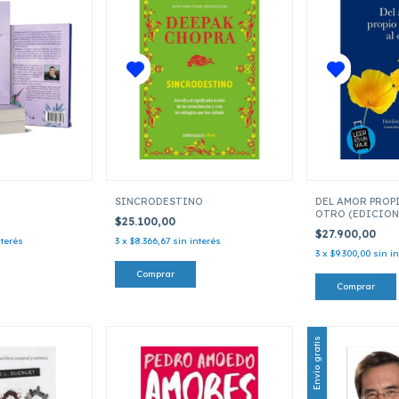
SINCRODESTINO
DEL AMOR PROP
OTRO (EDICION
$25.100,00
BOLSILLO
$27.900,00
nterés
3
x
$8.366,67
sin interés
3
x
$9.300,00
sin i
Envío gratis