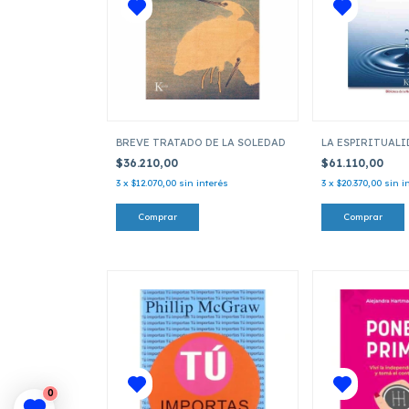
BREVE TRATADO DE LA SOLEDAD
LA ESPIRITUALI
$36.210,00
$61.110,00
3
x
$12.070,00
sin interés
3
x
$20.370,00
sin i
0