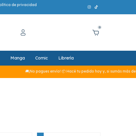
olítica de privacidad
0
Manga
Comic
Librería
🚚¡No pagues envío! 📦 Hacé tu pedido hoy y, si sumás más de $29.990, el 