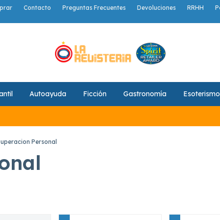
prar
Contacto
Preguntas Frecuentes
Devoluciones
RRHH
P
antil
Autoayuda
Ficción
Gastronomía
Esoterismo
uperacion Personal
onal