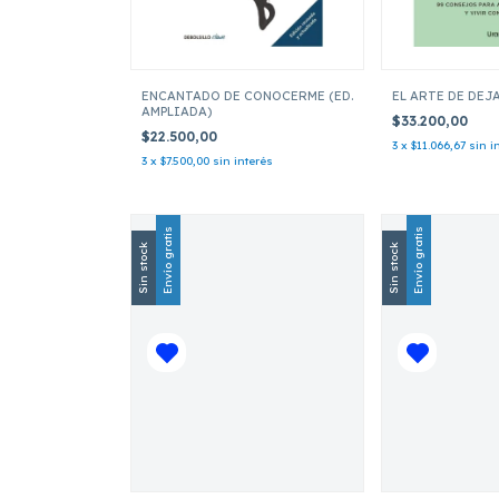
ENCANTADO DE CONOCERME (ED.
EL ARTE DE DEJ
AMPLIADA)
$33.200,00
$22.500,00
3
x
$11.066,67
sin i
3
x
$7.500,00
sin interés
Envío gratis
Envío gratis
Sin stock
Sin stock