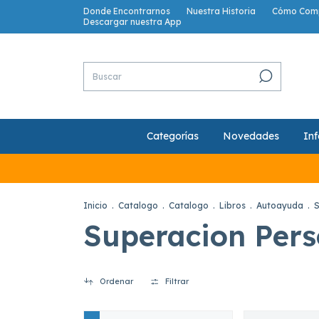
Donde Encontrarnos
Nuestra Historia
Cómo Com
Descargar nuestra App
Categorías
Novedades
Inf
Inicio
.
Catalogo
.
Catalogo
.
Libros
.
Autoayuda
.
S
Superacion Pers
Ordenar
Filtrar