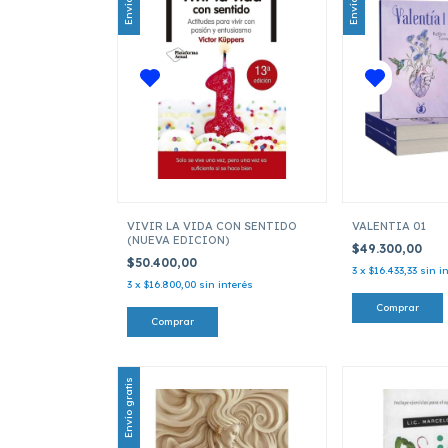
VIVIR LA VIDA CON SENTIDO
VALENTIA 01
(NUEVA EDICION)
$49.300,00
$50.400,00
3
x
$16.433,33
sin i
3
x
$16.800,00
sin interés
Envío gratis