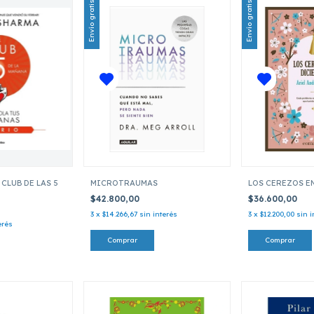
Envío gratis
Envío gratis
 CLUB DE LAS 5
MICROTRAUMAS
LOS CEREZOS E
$42.800,00
$36.600,00
3
x
$14.266,67
sin interés
3
x
$12.200,00
sin i
erés