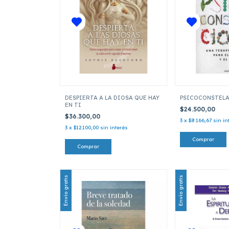
DESPIERTA A LA DIOSA QUE HAY
PSICOCONSTEL
EN TI
$24.500,00
$36.300,00
3
x
$8.166,67
sin in
3
x
$12.100,00
sin interés
Envío gratis
Envío gratis