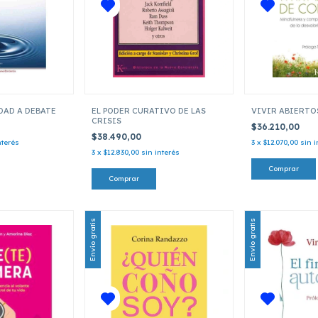
DAD A DEBATE
EL PODER CURATIVO DE LAS
VIVIR ABIERTO
CRISIS
$36.210,00
$38.490,00
nterés
3
x
$12.070,00
sin i
3
x
$12.830,00
sin interés
Envío gratis
Envío gratis