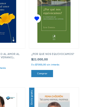
IO AL AMOR AL
¿POR QUE NOS EQUIVOCAMOS?
 VERANO)
$21.000,00
3
x
$7.000,00
sin interés
nterés
Envío gratis