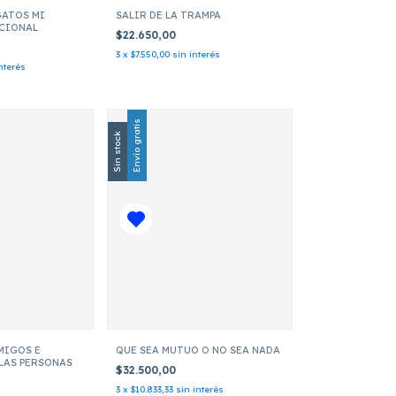
GATOS MI
SALIR DE LA TRAMPA
CIONAL
$22.650,00
3
x
$7.550,00
sin interés
nterés
Envío gratis
Sin stock
MIGOS E
QUE SEA MUTUO O NO SEA NADA
 LAS PERSONAS
$32.500,00
3
x
$10.833,33
sin interés