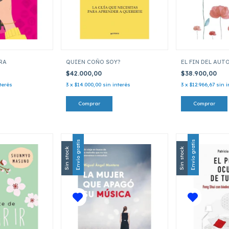
RA
QUIEN COÑO SOY?
EL FIN DEL AU
$42.000,00
$38.900,00
terés
3
x
$14.000,00
sin interés
3
x
$12.966,67
sin i
Envío gratis
Envío gratis
Sin stock
Sin stock