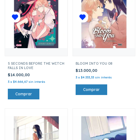
5 SECONDS BEFORE THE WITCH
BLOOM INTO YOU 08
FALLS IN LOVE
$13.000,00
$14.000,00
3
x
$4.333,33
sin interés
3
x
$4.666,67
sin interés