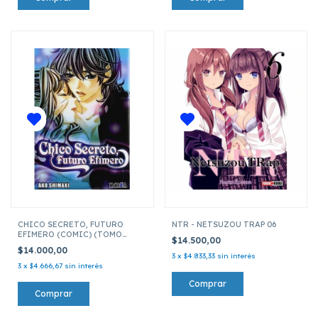
CHICO SECRETO, FUTURO
NTR - NETSUZOU TRAP 06
EFIMERO (COMIC) (TOMO
$14.500,00
UNICO)
$14.000,00
3
x
$4.833,33
sin interés
3
x
$4.666,67
sin interés