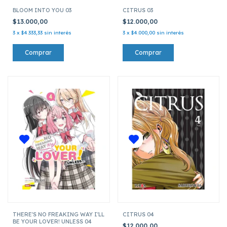
BLOOM INTO YOU 03
CITRUS 03
$13.000,00
$12.000,00
3
x
$4.333,33
sin interés
3
x
$4.000,00
sin interés
THERE'S NO FREAKING WAY I'LL
CITRUS 04
BE YOUR LOVER! UNLESS 04
$12.000,00