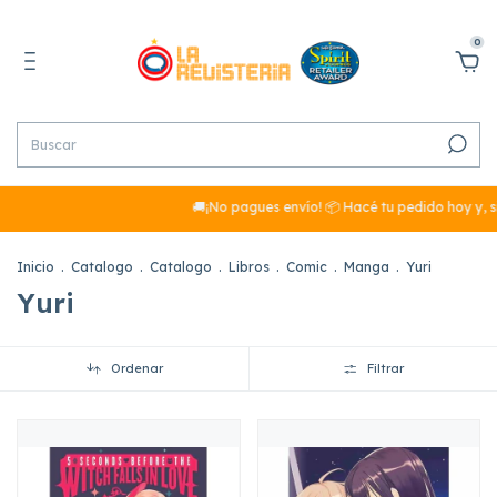
0
🚚¡No pagues envío! 📦 Hacé tu pedido hoy y, si sum
Inicio
.
Catalogo
.
Catalogo
.
Libros
.
Comic
.
Manga
.
Yuri
Yuri
Ordenar
Filtrar