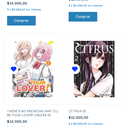
$14.000,00
3
x
$4.000,00
sin interés
3
x
$4.666,67
sin interés
THERE'S NO FREAKING WAY I'LL
CITRUS 02
BE YOUR LOVER! UNLESS 02
$12.000,00
$14.000,00
3
x
$4.000,00
sin interés