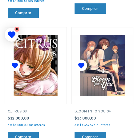
3
x
$4.666,67
sin interés
0
CITRUS 08
BLOOM INTO YOU 04
$12.000,00
$13.000,00
3
x
$4.000,00
sin interés
3
x
$4.333,33
sin interés