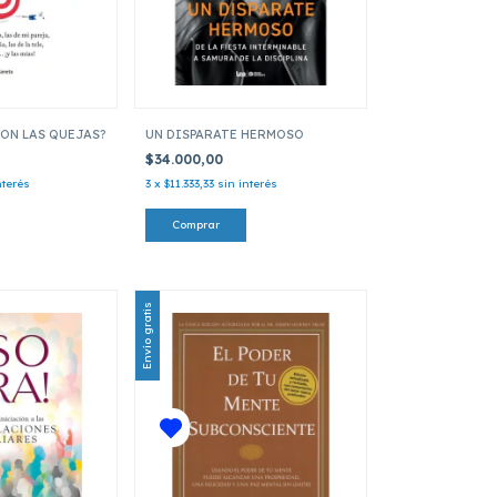
ON LAS QUEJAS?
UN DISPARATE HERMOSO
$34.000,00
nterés
3
x
$11.333,33
sin interés
Envío gratis