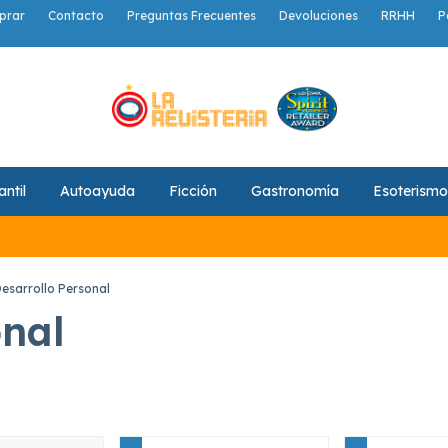
prar
Contacto
Preguntas Frecuentes
Devoluciones
RRHH
P
antil
Autoayuda
Ficción
Gastronomía
Esoterismo
🚚¡No pague
esarrollo Personal
onal