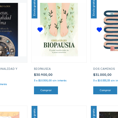
Envío gratis
Envío gratis
ONALIDAD Y
BIOPAUSIA
DOS CAMINOS
$30.900,00
$31.000,00
3
x
$10.300,00
sin interés
3
x
$10.333,33
sin i
nterés
Envío gratis
Envío gratis