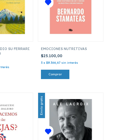
DIO SU FERRARI
EMOCIONES NUTRITIVAS
)
$25.100,00
3
x
$8.366,67
sin interés
interés
Envío gratis