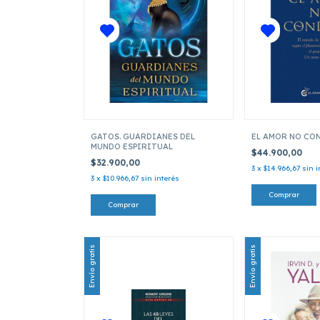
GATOS. GUARDIANES DEL
EL AMOR NO CO
MUNDO ESPIRITUAL
$44.900,00
$32.900,00
3
x
$14.966,67
sin i
3
x
$10.966,67
sin interés
Envío gratis
Envío gratis