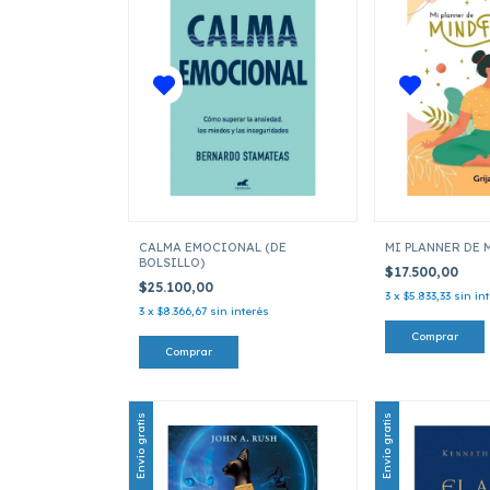
CALMA EMOCIONAL (DE
MI PLANNER DE 
BOLSILLO)
$17.500,00
$25.100,00
3
x
$5.833,33
sin in
3
x
$8.366,67
sin interés
Envío gratis
Envío gratis