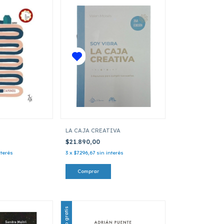
LA CAJA CREATIVA
$21.890,00
nterés
3
x
$7.296,67
sin interés
Envío gratis