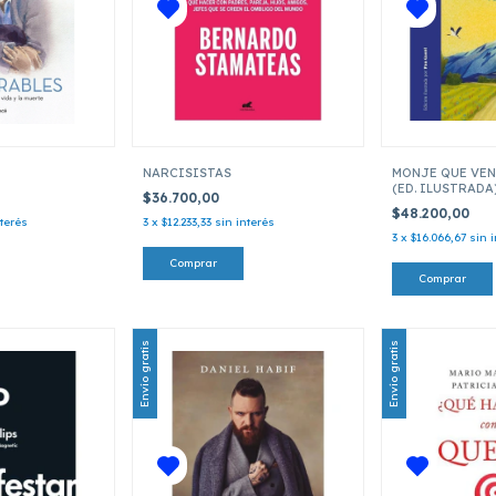
NARCISISTAS
MONJE QUE VEN
(ED. ILUSTRADA
$36.700,00
$48.200,00
nterés
3
x
$12.233,33
sin interés
3
x
$16.066,67
sin 
Envío gratis
Envío gratis