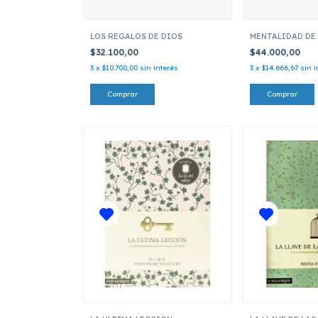
LOS REGALOS DE DIOS
MENTALIDAD DE
$32.100,00
$44.000,00
3
x
$10.700,00
sin interés
3
x
$14.666,67
sin i