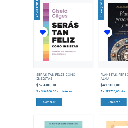
Envío gratis
Envío gratis
SERAS TAN FELIZ COMO
PLANETAS, PERS
INSISTAS
ALMA
$32.400,00
$41.100,00
3
x
$10.800,00
sin interés
3
x
$13.700,00
sin i