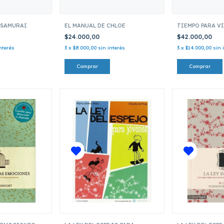
 SAMURAI
EL MANUAL DE CHLOE
TIEMPO PARA V
$24.000,00
$42.000,00
nterés
3
x
$8.000,00
sin interés
3
x
$14.000,00
sin 