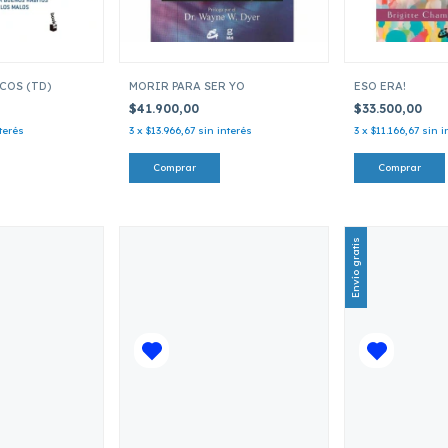
COS (TD)
MORIR PARA SER YO
ESO ERA!
$41.900,00
$33.500,00
terés
3
x
$13.966,67
sin interés
3
x
$11.166,67
sin i
Envío gratis