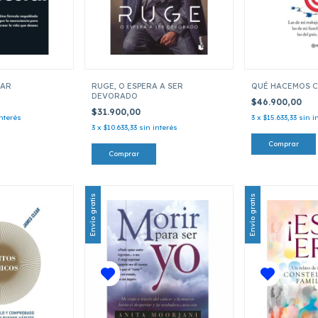
TAR
RUGE, O ESPERA A SER
QUÉ HACEMOS C
DEVORADO
$46.900,00
$31.900,00
interés
3
x
$15.633,33
sin i
3
x
$10.633,33
sin interés
Envío gratis
Envío gratis