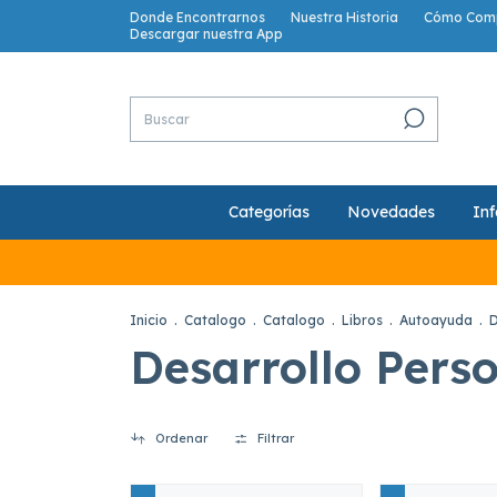
Donde Encontrarnos
Nuestra Historia
Cómo Com
Descargar nuestra App
Categorías
Novedades
Inf
Inicio
.
Catalogo
.
Catalogo
.
Libros
.
Autoayuda
.
D
Desarrollo Pers
Ordenar
Filtrar