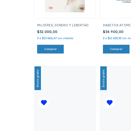
MUJERES, DINERO Y LIBERTAD
HABITOS ATOMI
$32.000,00
$34.900,00
3
x
$10.666,67
sin interés
3
x
$11.633,33
sin in
Envío gratis
Envío gratis