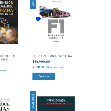
ESPIRITUAL
F1. UNA PASIÓN ARGENTINA
 ARG)
$36.900,00
3
x
$12.300,00
sin interés
nterés
Envío gratis