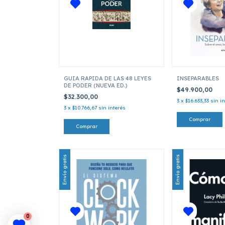
GUIA RAPIDA DE LAS 48 LEYES
INSEPARABLES
DE PODER (NUEVA ED.)
$49.900,00
$32.300,00
3
x
$16.633,33
sin i
3
x
$10.766,67
sin interés
Envío gratis
Envío gratis
0