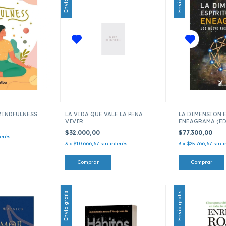
MINDFULNESS
LA VIDA QUE VALE LA PENA
LA DIMENSION 
VIVIR
ENEAGRAMA (ED
$32.000,00
$77.300,00
terés
3
x
$10.666,67
sin interés
3
x
$25.766,67
sin i
Envío gratis
Envío gratis