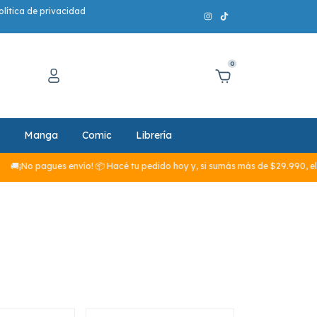
olítica de privacidad
0
Manga
Comic
Librería
s envío! 📦 Hacé tu pedido hoy y, si sumás más de $29.990, el envío corre p