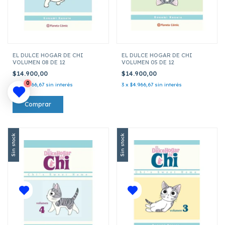
EL DULCE HOGAR DE CHI
EL DULCE HOGAR DE CHI
VOLUMEN 08 DE 12
VOLUMEN 05 DE 12
$14.900,00
$14.900,00
0
3
x
$4.966,67
sin interés
3
x
$4.966,67
sin interés
Sin stock
Sin stock