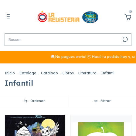
0
🚚¡No pagues envío! 📦 Hacé tu pedido hoy y, si
Inicio
.
Catalogo
.
Catalogo
.
Libros
.
Literatura
.
Infantil
Infantil
Ordenar
Filtrar