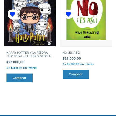
HARRY POTTER Y LA PIEDRA
NO (ES ASÍ)
FILOSOFAL - EL LIBRO OFICIAL
$18.000,00
PARA COLOREAR FUNKO POP!
$23.000,00
3
x
$6.000,00
sin interés
3
x
$7.666,67
sin interés