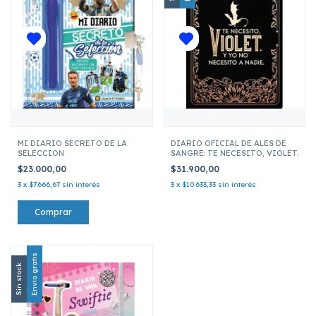
MI DIARIO SECRETO DE LA
DIARIO OFICIAL DE ALES DE
SELECCION
SANGRE: TE NECESITO, VIOLET.
$23.000,00
$31.900,00
3
x
$7.666,67
sin interés
3
x
$10.633,33
sin interés
Envío gratis
Sin stock