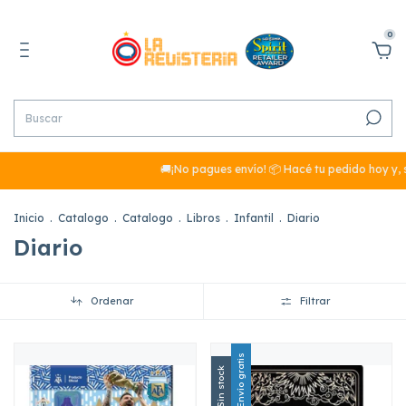
0
🚚¡No pagues envío! 📦 Hacé tu pedido hoy y, s
Inicio
.
Catalogo
.
Catalogo
.
Libros
.
Infantil
.
Diario
Diario
Ordenar
Filtrar
Envío gratis
Sin stock