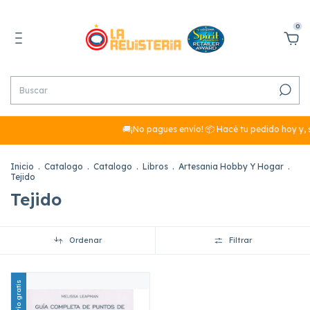
0
🚚¡No pagues envío! 📦 Hacé tu pedido hoy y, 
Inicio
.
Catalogo
.
Catalogo
.
Libros
.
Artesania Hobby Y Hogar
.
Tejido
Tejido
Ordenar
Filtrar
Envío gratis