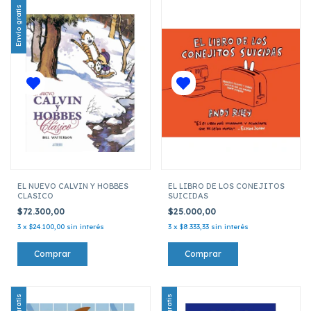
Envío gratis
EL NUEVO CALVIN Y HOBBES
EL LIBRO DE LOS CONEJITOS
CLASICO
SUICIDAS
$72.300,00
$25.000,00
3
x
$24.100,00
sin interés
3
x
$8.333,33
sin interés