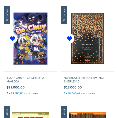
Sin stock
Sin stock
ELO Y CHUY - LA LIBRETA
NOVELAS ETERNAS 59 (HC)
MAGICA
SHIRLEY I
$27.000,00
$17.000,00
3
x
$9.000,00
sin interés
3
x
$5.666,67
sin interés
Sin stock
Sin stock