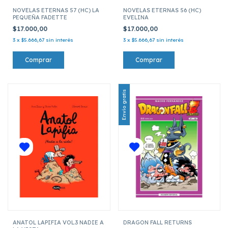
NOVELAS ETERNAS 57 (HC) LA
NOVELAS ETERNAS 56 (HC)
PEQUEÑA FADETTE
EVELINA
$17.000,00
$17.000,00
3
x
$5.666,67
sin interés
3
x
$5.666,67
sin interés
Envío gratis
ANATOL LAPIFIA VOL.3 NADIE A
DRAGON FALL RETURNS