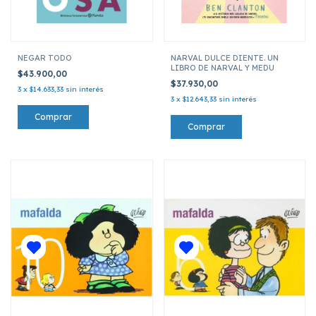
NEGAR TODO
NARVAL DULCE DIENTE. UN
LIBRO DE NARVAL Y MEDU
$43.900,00
$37.930,00
3
x
$14.633,33
sin interés
3
x
$12.643,33
sin interés