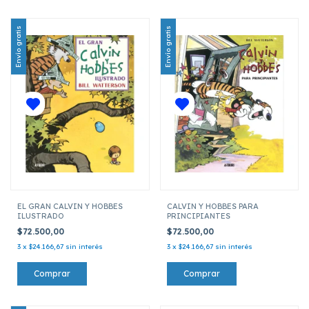
Envío gratis
Envío gratis
EL GRAN CALVIN Y HOBBES
CALVIN Y HOBBES PARA
ILUSTRADO
PRINCIPIANTES
$72.500,00
$72.500,00
3
x
$24.166,67
sin interés
3
x
$24.166,67
sin interés