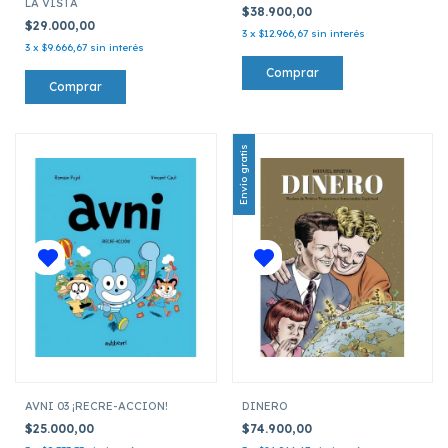
LA VISTA
$38.900,00
$29.000,00
3
x
$12.966,67
sin interés
3
x
$9.666,67
sin interés
Envío gratis
AVNI 03 ¡RECRE-ACCION!
DINERO
$25.000,00
$74.900,00