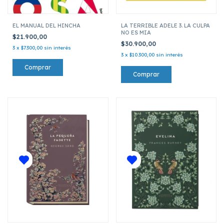
EL MANUAL DEL HINCHA
LA TERRIBLE ADELE 3. LA CULPA
NO ES MIA
$21.900,00
$30.900,00
3
x
$7.300,00
sin interés
3
x
$10.300,00
sin interés