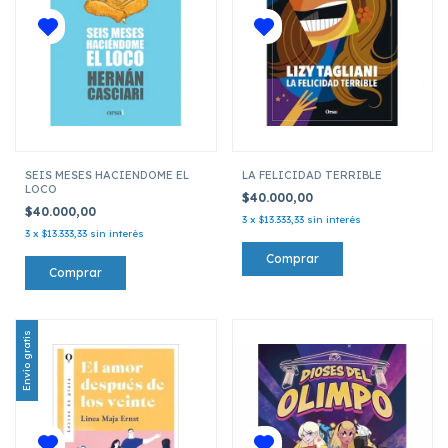
SEIS MESES HACIENDOME EL
LA FELICIDAD TERRIBLE
LOCO
$40.000,00
$40.000,00
3
x
$13.333,33
sin interés
3
x
$13.333,33
sin interés
Envío gratis