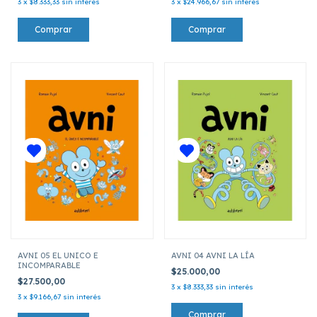
3
x
$8.333,33
sin interés
3
x
$24.966,67
sin interés
AVNI 05 EL UNICO E
AVNI 04 AVNI LA LÍA
INCOMPARABLE
$25.000,00
$27.500,00
3
x
$8.333,33
sin interés
3
x
$9.166,67
sin interés