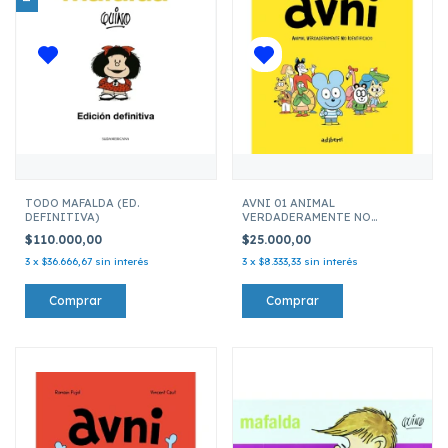
TODO MAFALDA (ED.
AVNI 01 ANIMAL
DEFINITIVA)
VERDADERAMENTE NO
IDENTIFICADO
$110.000,00
$25.000,00
3
x
$36.666,67
sin interés
3
x
$8.333,33
sin interés