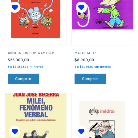
AVNI 02 ¡UN SUPERAMIGO!
MAFALDA 09
$25.000,00
$8.900,00
3
x
$8.333,33
sin interés
3
x
$2.966,67
sin interés