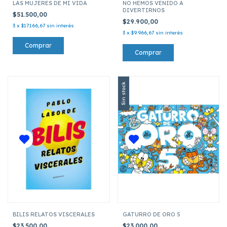
LAS MUJERES DE MI VIDA
NO HEMOS VENIDO A
DIVERTIRNOS
$51.500,00
$29.900,00
3
x
$17.166,67
sin interés
3
x
$9.966,67
sin interés
Sin stock
BILIS RELATOS VISCERALES
GATURRO DE ORO 5
$23.500,00
$23.000,00