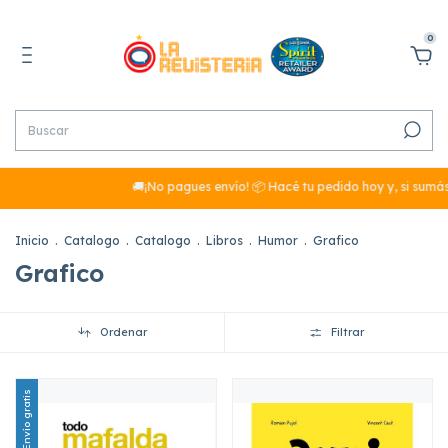
0
🚚¡No pagues envío! 📦 Hacé tu pedido hoy y, si sumás más de 
Inicio
.
Catalogo
.
Catalogo
.
Libros
.
Humor
.
Grafico
Grafico
Ordenar
Filtrar
Envío gratis