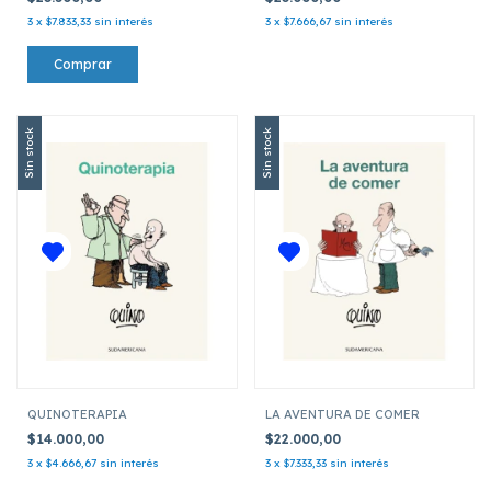
3
x
$7.833,33
sin interés
3
x
$7.666,67
sin interés
Sin stock
Sin stock
QUINOTERAPIA
LA AVENTURA DE COMER
$14.000,00
$22.000,00
3
x
$4.666,67
sin interés
3
x
$7.333,33
sin interés