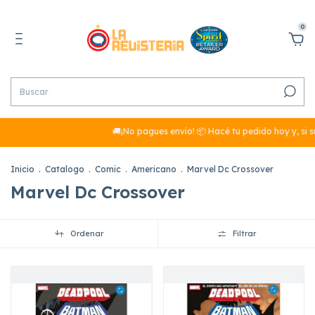
0
🚚¡No pagues envío! 📦 Hacé tu pedido hoy y, si s
Inicio
.
Catalogo
.
Comic
.
Americano
.
Marvel Dc Crossover
Marvel Dc Crossover
Ordenar
Filtrar