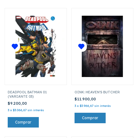
DEADPOOL BATMAN 01
OINK: HEAVEN'S BUTCHER
(VARIANTE 03)
$11.900,00
$9.200,00
3
x
$3.966,67
sin interés
3
x
$3.066,67
sin interés