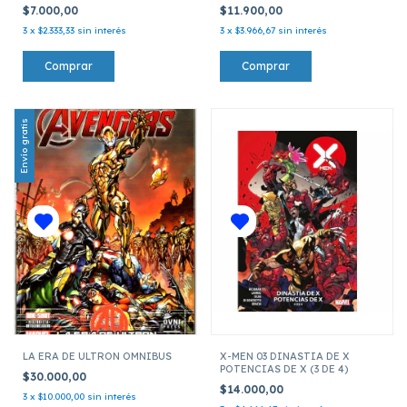
$7.000,00
$11.900,00
3
x
$2.333,33
sin interés
3
x
$3.966,67
sin interés
Envío gratis
LA ERA DE ULTRON OMNIBUS
X-MEN 03 DINASTIA DE X
POTENCIAS DE X (3 DE 4)
$30.000,00
$14.000,00
3
x
$10.000,00
sin interés