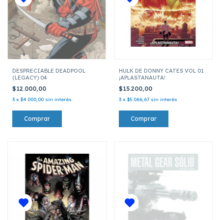
DESPRECIABLE DEADPOOL
HULK DE DONNY CATES VOL 01
(LEGACY) 04
¡APLASTANAUTA!
$12.000,00
$15.200,00
3
x
$4.000,00
sin interés
3
x
$5.066,67
sin interés