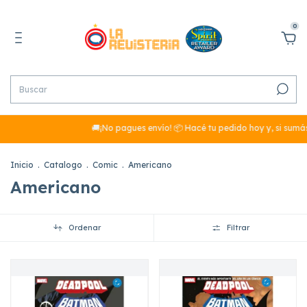
0
🚚¡No pagues envío! 📦 Hacé tu pedido hoy y, si sumás más de $
Inicio
.
Catalogo
.
Comic
.
Americano
Americano
Ordenar
Filtrar