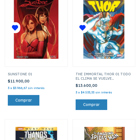
SUNSTONE 01
THE IMMORTAL THOR 01 TODO
EL CLIMA SE VUELVE
$11.900,00
TORMENTA
$13.600,00
3
x
$3.966,67
sin interés
3
x
$4.533,33
sin interés