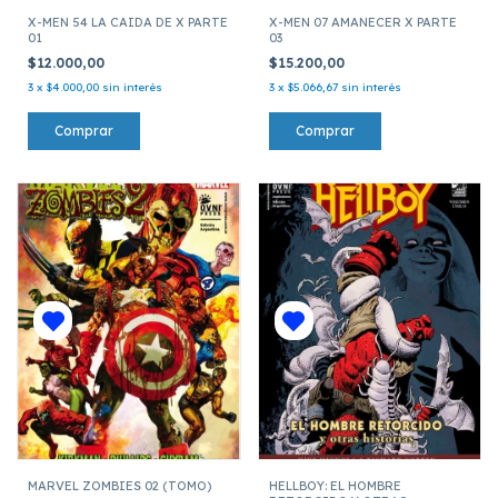
X-MEN 54 LA CAIDA DE X PARTE
X-MEN 07 AMANECER X PARTE
01
03
$12.000,00
$15.200,00
3
x
$4.000,00
sin interés
3
x
$5.066,67
sin interés
MARVEL ZOMBIES 02 (TOMO)
HELLBOY: EL HOMBRE