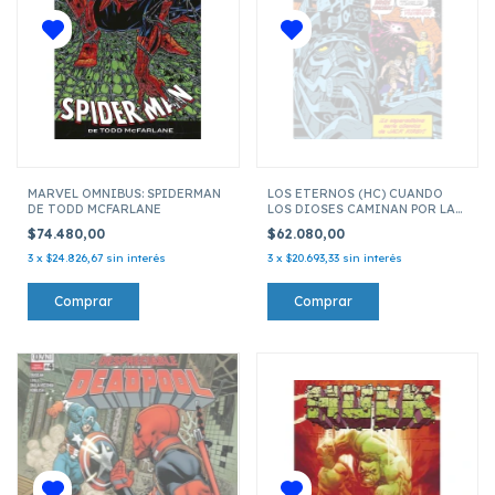
MARVEL OMNIBUS: SPIDERMAN
LOS ETERNOS (HC) CUANDO
DE TODD MCFARLANE
LOS DIOSES CAMINAN POR LA
TIERRA
$74.480,00
$62.080,00
3
x
$24.826,67
sin interés
3
x
$20.693,33
sin interés