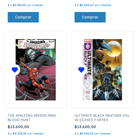
3
x
$6.333,33
sin interés
3
x
$5.066,67
sin interés
THE AMAZING SPIDER-MAN
ULTIMATE BLACK PANTHER VOL
BLOOD HUNT
02 DIOSES Y REYES
$13.600,00
$13.600,00
3
x
$4.533,33
sin interés
3
x
$4.533,33
sin interés