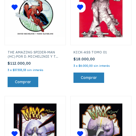
THE AMAZING SPIDER-MAN
KICK-ASS TOMO 01
(HC) POR D. MICHELINIE Y T.
$18.000,00
MCFARLANE
$112.000,00
3
x
$6.000,00
sin interés
3
x
$37.333,33
sin interés