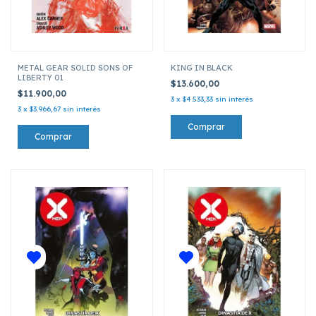
METAL GEAR SOLID SONS OF
KING IN BLACK
LIBERTY 01
$13.600,00
$11.900,00
3
x
$4.533,33
sin interés
3
x
$3.966,67
sin interés