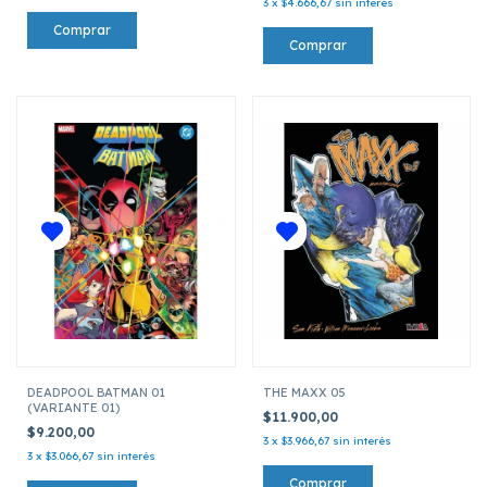
3
x
$4.666,67
sin interés
DEADPOOL BATMAN 01
THE MAXX 05
(VARIANTE 01)
$11.900,00
$9.200,00
3
x
$3.966,67
sin interés
3
x
$3.066,67
sin interés