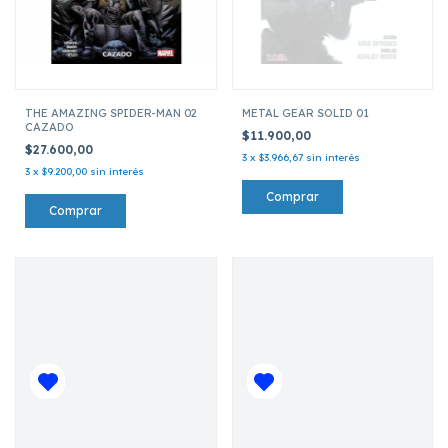
THE AMAZING SPIDER-MAN 02
METAL GEAR SOLID 01
CAZADO
$11.900,00
$27.600,00
3
x
$3.966,67
sin interés
3
x
$9.200,00
sin interés