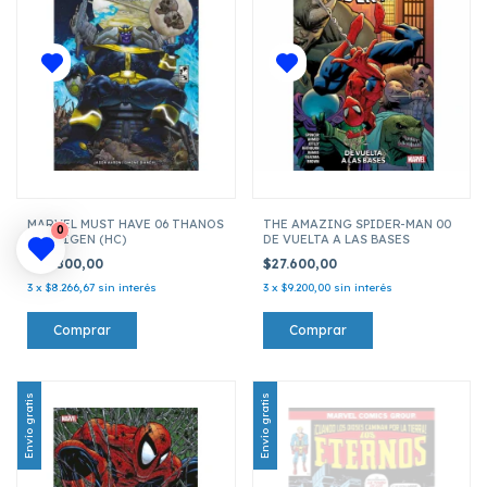
MARVEL MUST HAVE 06 THANOS
THE AMAZING SPIDER-MAN 00
0
EL ORIGEN (HC)
DE VUELTA A LAS BASES
$24.800,00
$27.600,00
3
x
$8.266,67
sin interés
3
x
$9.200,00
sin interés
Envío gratis
Envío gratis