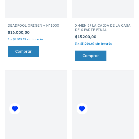
DEADPOOL ORIGEN + Nº 1000
X-MEN 67 LA CAIDA DE LA CASA
DE X PARTE FINAL
$16.000,00
$15.200,00
3
x
$5.333,33
sin interés
3
x
$5.066,67
sin interés