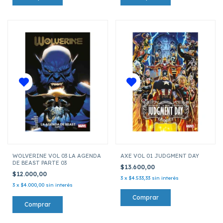
WOLVERINE VOL 03 LA AGENDA
AXE VOL 01 JUDGMENT DAY
DE BEAST PARTE 03
$13.600,00
$12.000,00
3
x
$4.533,33
sin interés
3
x
$4.000,00
sin interés