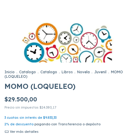
Inicio
.
Catalogo
.
Catalogo
.
Libros
.
Novela
.
Juvenil
.
MOMO
(LOQUELEO)
MOMO (LOQUELEO)
$29.500,00
Precio sin impuestos
$24.380,17
3
cuotas sin interés de
$9.833,33
2% de descuento
pagando con Transferencia o depósito
Ver más detalles