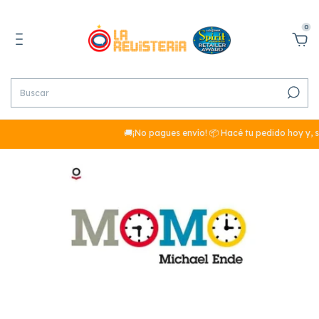
0
🚚¡No pagues envío! 📦 Hacé tu pedido hoy y, si