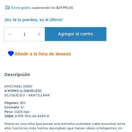
Envío gratis
superando los
$29.990,00
¡No te lo pierdas, es el último!
Añadir a la lista de deseos
Descripción
b'MICHAEL ENDE'
b'MOMO (LOQUELEO)'
b'LOQUELEO - SANTILLANA '
Páginas:
320
Formato:
b''
Peso:
0.225 kgs.
ISBN:
b'978-950-46-4589-4'
Momo es una niña que posee una extraña cualidad: sabe escuchar. Ante
ella, hasta los más tontos descubren que tienen ideas inteligentes. Un