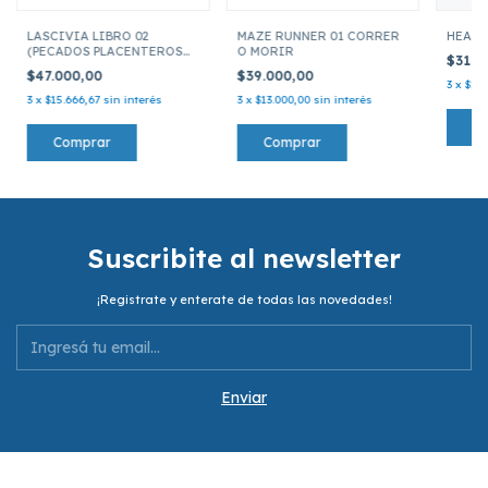
LASCIVIA LIBRO 02
MAZE RUNNER 01 CORRER
HEART
(PECADOS PLACENTEROS
O MORIR
$31.0
02)
$47.000,00
$39.000,00
3
x
$10.
3
x
$15.666,67
sin interés
3
x
$13.000,00
sin interés
Suscribite al newsletter
¡Registrate y enterate de todas las novedades!