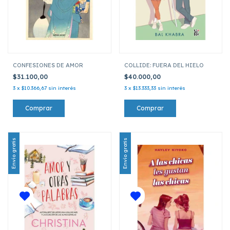
CONFESIONES DE AMOR
COLLIDE: FUERA DEL HIELO
$31.100,00
$40.000,00
3
x
$10.366,67
sin interés
3
x
$13.333,33
sin interés
Envío gratis
Envío gratis