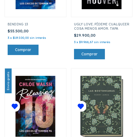
BINDING 13
UGLY LOVE. PÍDEME CUALQUIER
COSA MENOS AMOR. TAPA
$55.500,00
$29.900,00
3
x
$18.500,00
sin interés
3
x
$9.966,67
sin interés
Envío gratis