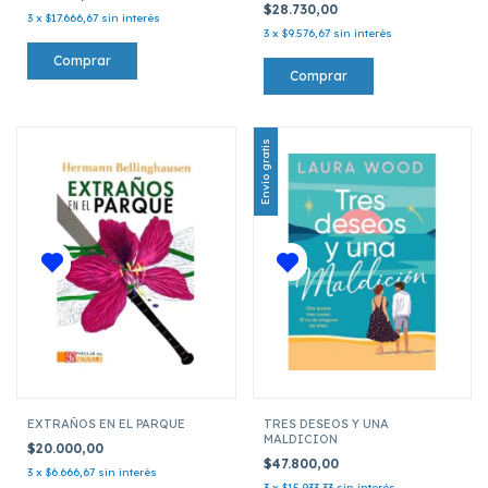
$28.730,00
3
x
$17.666,67
sin interés
3
x
$9.576,67
sin interés
Envío gratis
EXTRAÑOS EN EL PARQUE
TRES DESEOS Y UNA
MALDICION
$20.000,00
$47.800,00
3
x
$6.666,67
sin interés
3
x
$15.933,33
sin interés