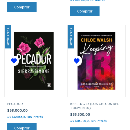
Envío gratis
Envío gratis
PECADOR
KEEPING 13 (LOS CHICOS DEL
TOMMEN 02)
$38.000,00
$55.500,00
3
x
$12.666,67
sin interés
3
x
$18.500,00
sin interés