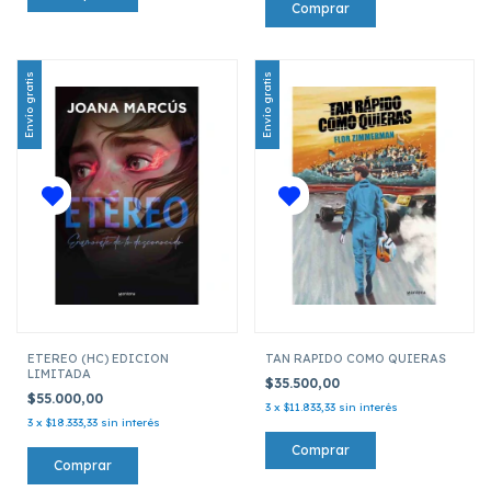
Envío gratis
Envío gratis
ETEREO (HC) EDICION
TAN RAPIDO COMO QUIERAS
LIMITADA
$35.500,00
$55.000,00
3
x
$11.833,33
sin interés
3
x
$18.333,33
sin interés