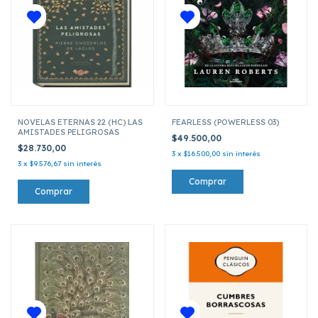
NOVELAS ETERNAS 22 (HC) LAS
FEARLESS (POWERLESS 03)
AMISTADES PELIGROSAS
$49.500,00
$28.730,00
3
x
$16.500,00
sin interés
3
x
$9.576,67
sin interés