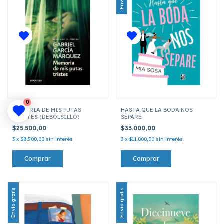
0
MEMORIA DE MIS PUTAS
HASTA QUE LA BODA NOS
TRISTES (DEBOLSILLO)
SEPARE
$25.500,00
$33.000,00
3
x
$8.500,00
sin interés
3
x
$11.000,00
sin interés
Envío gratis
Envío gratis