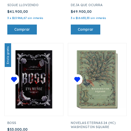
SIGUE LLOVIENDO
DEJA QUE OCURRA
$41.900,00
$49.900,00
3
x
$13.966,67
sin interés
3
x
$16.633,33
sin interés
Envío gratis
BOSS
NOVELAS ETERNAS 24 (HC)
WASHINGTON SQUARE
$53.000,00