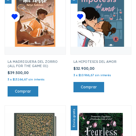
LA MADRIGUERA DEL ZORRO
LA HIPOTESIS DEL AMOR
(ALL FOR THE GAME 01)
$32.900,00
$39.500,00
3
x
$10.966,67
sin interés
3
x
$13.166,67
sin interés
Envío gratis