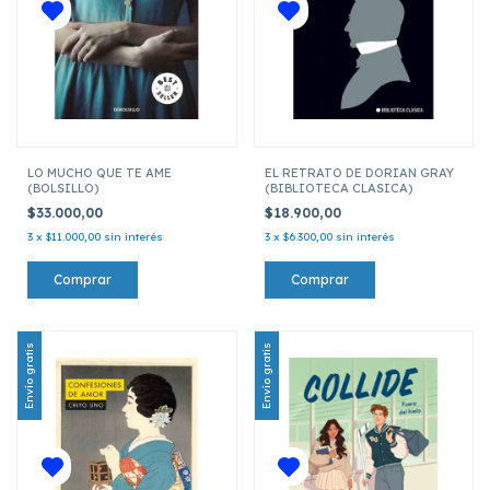
LO MUCHO QUE TE AME
EL RETRATO DE DORIAN GRAY
(BOLSILLO)
(BIBLIOTECA CLASICA)
$33.000,00
$18.900,00
3
x
$11.000,00
sin interés
3
x
$6.300,00
sin interés
Envío gratis
Envío gratis