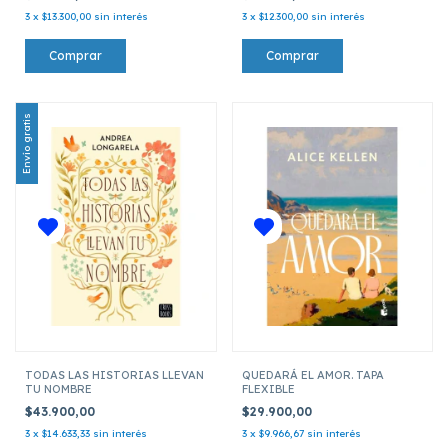
3
x
$13.300,00
sin interés
3
x
$12.300,00
sin interés
Envío gratis
TODAS LAS HISTORIAS LLEVAN
QUEDARÁ EL AMOR. TAPA
TU NOMBRE
FLEXIBLE
$43.900,00
$29.900,00
3
x
$14.633,33
sin interés
3
x
$9.966,67
sin interés