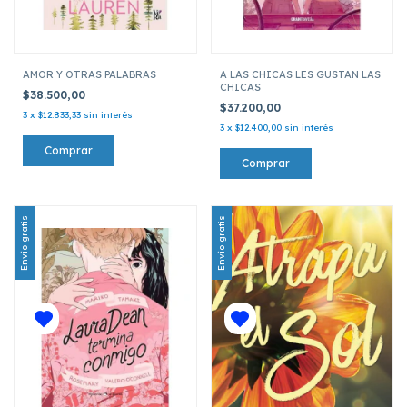
AMOR Y OTRAS PALABRAS
A LAS CHICAS LES GUSTAN LAS
CHICAS
$38.500,00
$37.200,00
3
x
$12.833,33
sin interés
3
x
$12.400,00
sin interés
Envío gratis
Envío gratis