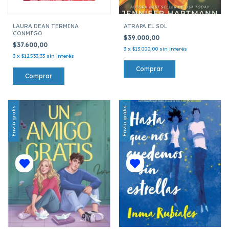
LAURA DEAN TERMINA
ATRAPA EL SOL
CONMIGO
$39.000,00
$37.600,00
3
x
$13.000,00
sin interés
3
x
$12.533,33
sin interés
Envío gratis
Envío gratis