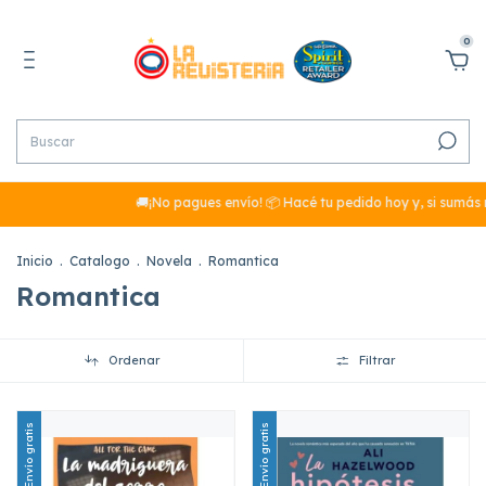
0
🚚¡No pagues envío! 📦 Hacé tu pedido hoy y, si sumás más de $29
Inicio
.
Catalogo
.
Novela
.
Romantica
Romantica
Ordenar
Filtrar
Envío gratis
Envío gratis