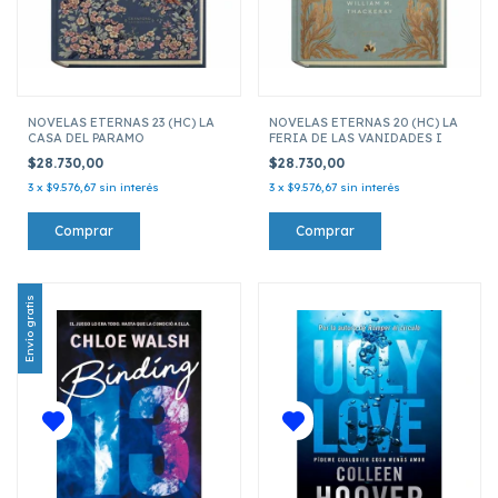
NOVELAS ETERNAS 23 (HC) LA
NOVELAS ETERNAS 20 (HC) LA
CASA DEL PARAMO
FERIA DE LAS VANIDADES I
$28.730,00
$28.730,00
3
x
$9.576,67
sin interés
3
x
$9.576,67
sin interés
Envío gratis