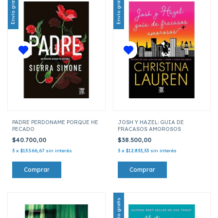
Envío gratis
Envío gratis
PADRE PERDONAME PORQUE HE
JOSH Y HAZEL: GUIA DE
PECADO
FRACASOS AMOROSOS
$40.700,00
$38.500,00
3
x
$13.566,67
sin interés
3
x
$12.833,33
sin interés
Envío gratis