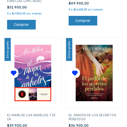
ESPECIAL LIMITADA)
$49.900,00
$51.900,00
3
x
$16.633,33
sin interés
3
x
$17.300,00
sin interés
Envío gratis
Envío gratis
EL MAPA DE LOS ANHELOS. TIE
EL JARDÍN DE LOS SECRETOS
IN
PERDIDOS
$39.900,00
$36.900,00