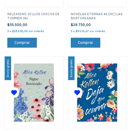
RELEASING 10 (LOS CHICOS DE
NOVELAS ETERNAS 46 (HC) LAS
TOMMEN 06)
BOSTONIANAS
$55.500,00
$28.730,00
3
x
$18.500,00
sin interés
3
x
$9.576,67
sin interés
Envío gratis
Envío gratis