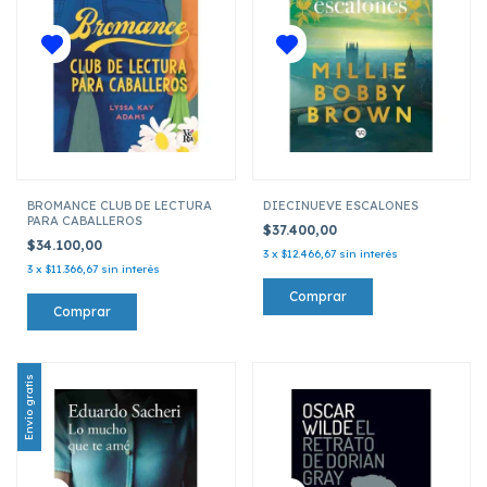
BROMANCE CLUB DE LECTURA
DIECINUEVE ESCALONES
PARA CABALLEROS
$37.400,00
$34.100,00
3
x
$12.466,67
sin interés
3
x
$11.366,67
sin interés
Envío gratis