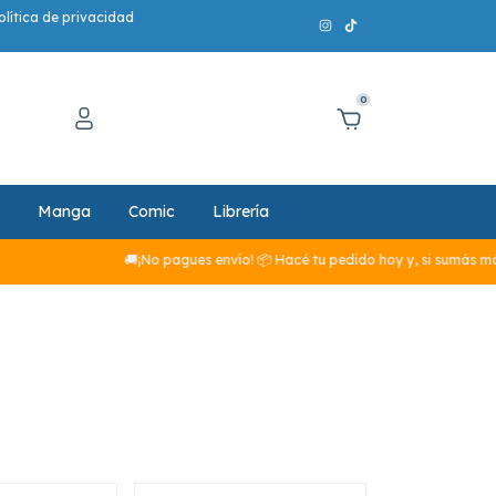
olítica de privacidad
0
Manga
Comic
Librería
🚚¡No pagues envío! 📦 Hacé tu pedido hoy y, si sumás más de $29.990, 