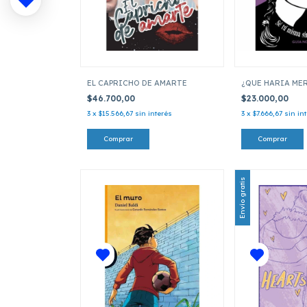
EL CAPRICHO DE AMARTE
¿QUE HARIA ME
$46.700,00
$23.000,00
3
x
$15.566,67
sin interés
3
x
$7.666,67
sin in
Envío gratis