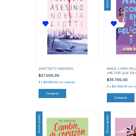
INSTINTO ASESINO
NADA COMO EN L
(MEJOR QUE EN 
$27.000,00
02)
$35.700,00
3
x
$9.000,00
sin interés
3
x
$11.900,00
sin i
Envío gratis
Envío gratis