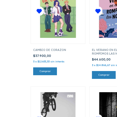
CAMBIO DE CORAZON
EL VERANO EN E
ROMPIMOS LAS 
$37.900,00
$44.600,00
3
x
$12.633,33
sin interés
3
x
$14.866,67
sin 