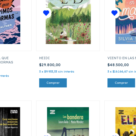
L QUE
HEIDI
VIENTO EN LAS
NORMAS
$29.800,00
$48.500,00
3
x
$9.933,33
sin interés
3
x
$16.166,67
sin i
interés