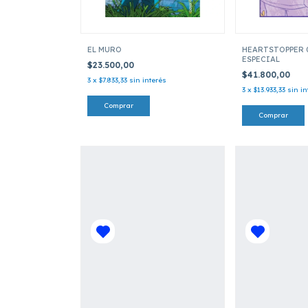
EL MURO
HEARTSTOPPER 0
ESPECIAL
$23.500,00
$41.800,00
3
x
$7.833,33
sin interés
3
x
$13.933,33
sin in