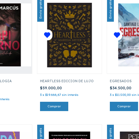
Envío gratis
Envío gratis
ILOGIA
HEARTLESS EDICION DE LUJO
EGRESADOS
$59.000,00
$34.500,00
3
x
$19.666,67
sin interés
3
x
$11.500,00
sin 
interés
Envío gratis
Envío gratis