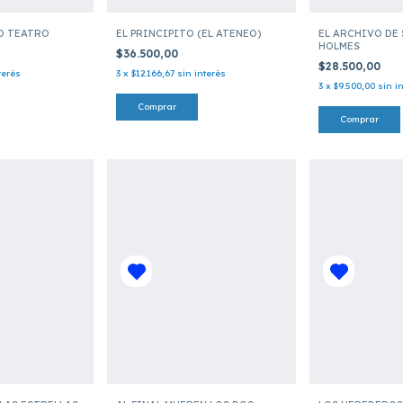
RO TEATRO
EL PRINCIPITO (EL ATENEO)
EL ARCHIVO DE
HOLMES
$36.500,00
$28.500,00
terés
3
x
$12.166,67
sin interés
3
x
$9.500,00
sin i