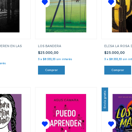
EREN EN LAS
LOS BANDERA
ELISA LA ROSA
$25.000,00
$25.000,00
3
x
$8.333,33
sin interés
3
x
$8.333,33
sin in
terés
Envío gratis