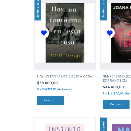
Envío gratis
Envío gratis
HAY UN FANTASMA EN ESTA CASA
SEMPITERNO (B
EXTRAÑOS II)
$58.000,00
$44.400,00
3
x
$19.333,33
sin interés
3
x
$14.800,00
sin 
Envío gratis