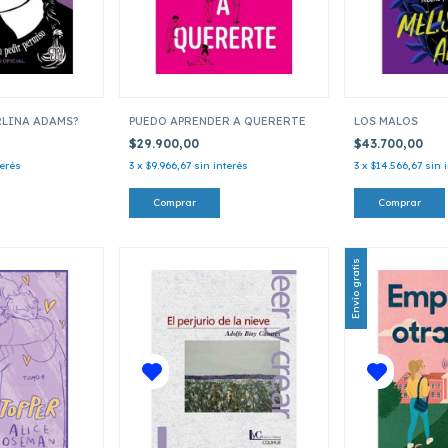
RLINA ADAMS?
PUEDO APRENDER A QUERERTE
LOS MALOS
$29.900,00
$43.700,00
terés
3
x
$9.966,67
sin interés
3
x
$14.566,67
sin 
Envío gratis