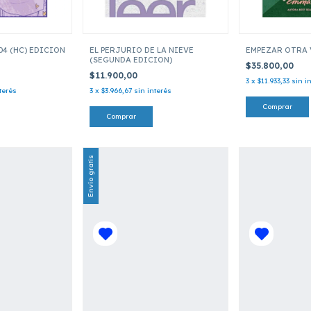
4 (HC) EDICION
EL PERJURIO DE LA NIEVE
EMPEZAR OTRA 
(SEGUNDA EDICION)
$35.800,00
$11.900,00
3
x
$11.933,33
sin i
terés
3
x
$3.966,67
sin interés
Envío gratis