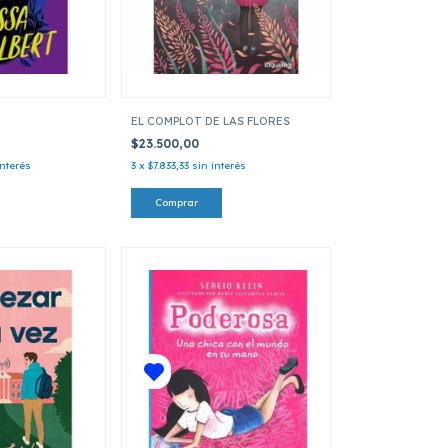
EL COMPLOT DE LAS FLORES
$23.500,00
interés
3
x
$7.833,33
sin interés