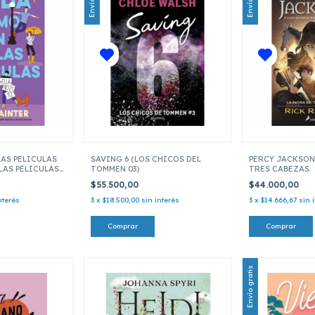
AS PELICULAS
SAVING 6 (LOS CHICOS DEL
PERCY JACKSON 
LAS PELICULAS
TOMMEN 03)
TRES CABEZAS
$55.500,00
$44.000,00
nterés
3
x
$18.500,00
sin interés
3
x
$14.666,67
sin 
Envío gratis