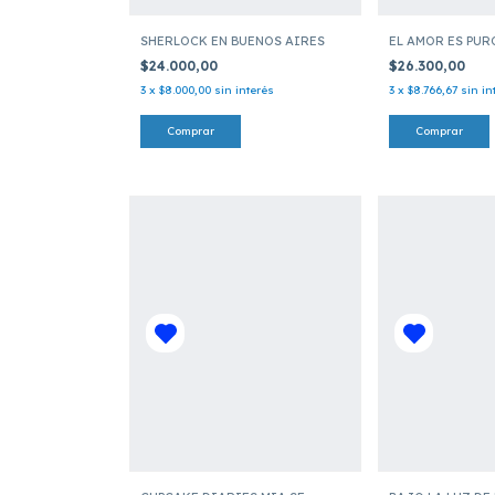
SHERLOCK EN BUENOS AIRES
EL AMOR ES PU
$24.000,00
$26.300,00
3
x
$8.000,00
sin interés
3
x
$8.766,67
sin in