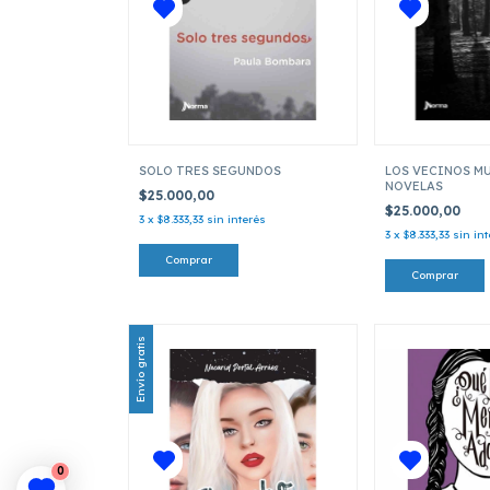
SOLO TRES SEGUNDOS
LOS VECINOS MU
NOVELAS
$25.000,00
$25.000,00
3
x
$8.333,33
sin interés
3
x
$8.333,33
sin in
Envío gratis
0