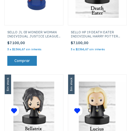
SELLO JL 03 WONDER WOMAN
SELLO HP 19 DEATH EATER
INDIVIDUAL JUSTICE LEAGUE
INDIVIDUAL HARRY POTTER
JLA5010 03
HP5010
$7.100,00
$7.100,00
3
x
$2.366,67
sin interés
3
x
$2.366,67
sin interés
Sin stock
Sin stock