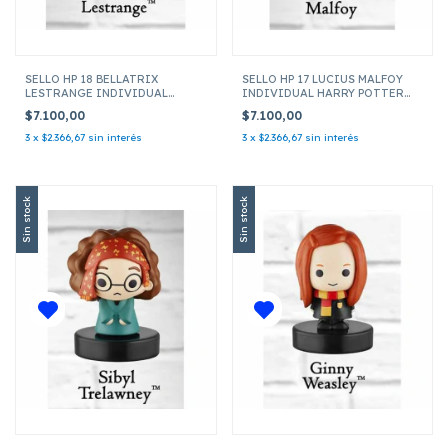
SELLO HP 18 BELLATRIX
SELLO HP 17 LUCIUS MALFOY
LESTRANGE INDIVIDUAL
INDIVIDUAL HARRY POTTER
HARRY POTTER HP5010
HP5010
$7.100,00
$7.100,00
3
x
$2.366,67
sin interés
3
x
$2.366,67
sin interés
Sin stock
Sin stock