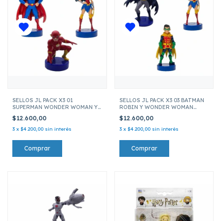
SELLOS JL PACK X3 01
SELLOS JL PACK X3 03 BATMAN
SUPERMAN WONDER WOMAN Y
ROBIN Y WONDER WOMAN
FLASH JUSTICE LEAGUE
JUSTICE LEAGUE JLA5020 03
$12.600,00
$12.600,00
JLA5020 01
3
x
$4.200,00
sin interés
3
x
$4.200,00
sin interés