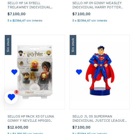
SELLO HP 14 SYBILL
SELLO HP 09 GINNY WEASLEY
TRELAWNEY INDIVIDUAL
INDIVIDUAL HARRY POTTER
HARRY POTTER HP5010
HP5010
$7.100,00
$7.100,00
3
x
$2.366,67
sin interés
3
x
$2.366,67
sin interés
Sin stock
Sin stock
0
SELLOS HP PACK X3 07 LUNA
SELLO JL 05 SUPERMAN
GINNY Y NEVILLE HP5020
INDIVIDUAL JUSTICE LEAGUE
HARRY POTTER
JLA5010 05
$12.600,00
$7.100,00
3
x
$4.200,00
sin interés
3
x
$2.366,67
sin interés