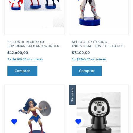
SELLOS JL PACK X3 04
SELLO JL 07 CYBORG
SUPERMAN BATMAN Y WONDER
INDIVIDUAL JUSTICE LEAGUE
WOMAN JUSTICE LEAGUE
JLA5010 07
$12.600,00
$7.100,00
JLA5020 04
3
x
$4.200,00
sin interés
3
x
$2.366,67
sin interés
Sin stock