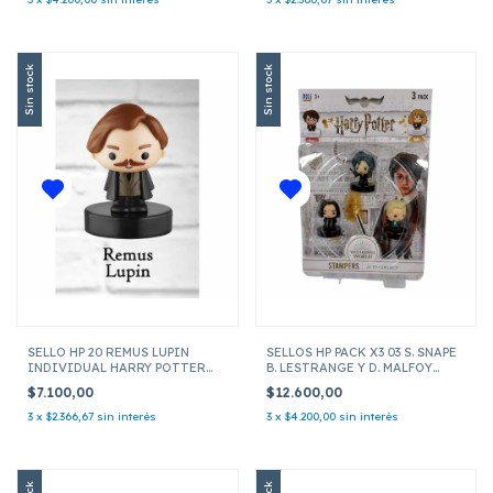
Sin stock
Sin stock
SELLO HP 20 REMUS LUPIN
SELLOS HP PACK X3 03 S. SNAPE
INDIVIDUAL HARRY POTTER
B. LESTRANGE Y D. MALFOY
HP5010
HP5020 HARRY POTTER
$7.100,00
$12.600,00
3
x
$2.366,67
sin interés
3
x
$4.200,00
sin interés