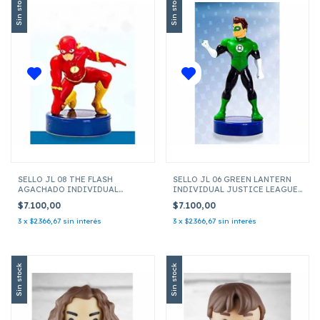
Sin stock
Sin stock
SELLO JL 08 THE FLASH
SELLO JL 06 GREEN LANTERN
AGACHADO INDIVIDUAL
INDIVIDUAL JUSTICE LEAGUE
JUSTICE LEAGUE JLA5010 08
JLA5010 06
$7.100,00
$7.100,00
3
x
$2.366,67
sin interés
3
x
$2.366,67
sin interés
Sin stock
Sin stock