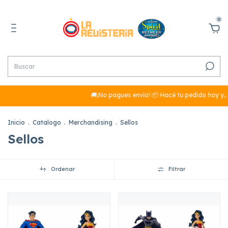
0
🚚¡No pagues envío! 📦 Hacé tu pedido hoy y, si 
Inicio
.
Catalogo
.
Merchandising
.
Sellos
Sellos
Ordenar
Filtrar