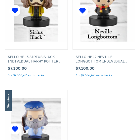
SELLO HP 13 SIRIUS BLACK
SELLO HP 12 NEVILLE
INDIVIDUAL HARRY POTTER
LONGBOTTOM INDIVIDUAL
HP5010
HARRY POTTER HP5010
$7.100,00
$7.100,00
3
x
$2.366,67
sin interés
3
x
$2.366,67
sin interés
Sin stock