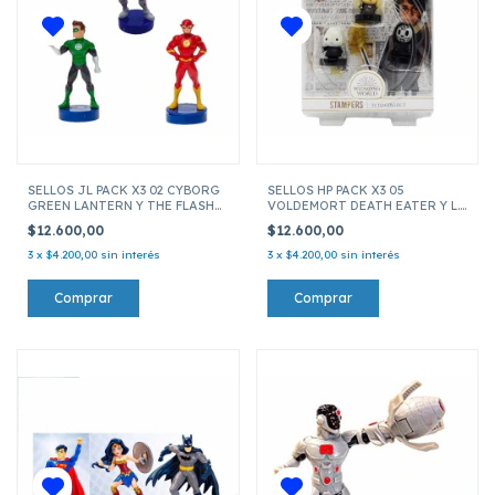
SELLOS JL PACK X3 02 CYBORG
SELLOS HP PACK X3 05
GREEN LANTERN Y THE FLASH
VOLDEMORT DEATH EATER Y L.
JUSTICE LEAGUE JLA5020 02
MALFOY HP5020 HARRY POTTER
$12.600,00
$12.600,00
3
x
$4.200,00
sin interés
3
x
$4.200,00
sin interés