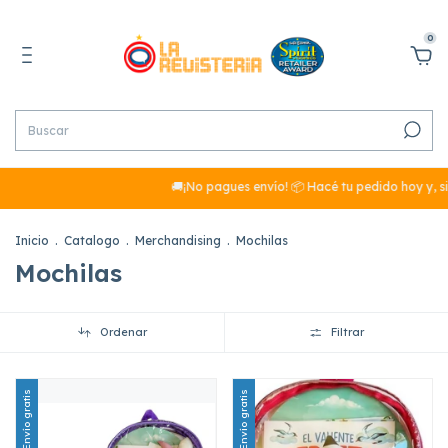
0
🚚¡No pagues envío! 📦 Hacé tu pedido hoy y, si su
Inicio
.
Catalogo
.
Merchandising
.
Mochilas
Mochilas
Ordenar
Filtrar
Envío gratis
Envío gratis