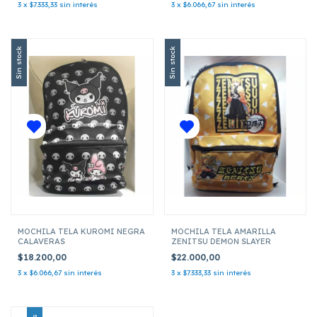
3
x
$7.333,33
sin interés
3
x
$6.066,67
sin interés
Sin stock
Sin stock
MOCHILA TELA KUROMI NEGRA
MOCHILA TELA AMARILLA
CALAVERAS
ZENITSU DEMON SLAYER
$18.200,00
$22.000,00
3
x
$6.066,67
sin interés
3
x
$7.333,33
sin interés