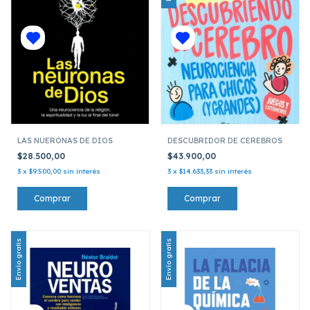
LAS NUERONAS DE DIOS
DESCUBRIDOR DE CEREBROS
$28.500,00
$43.900,00
3
x
$9.500,00
sin interés
3
x
$14.633,33
sin interés
Envío gratis
Envío gratis