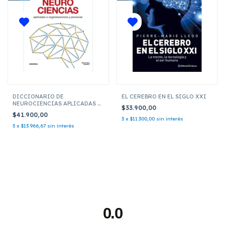
DICCIONARIO DE
EL CEREBRO EN EL SIGLO XXI
NEUROCIENCIAS APLICADAS A
$33.900,00
ORGANIZACIONES Y
$41.900,00
PERSONAS
3
x
$11.300,00
sin interés
3
x
$13.966,67
sin interés
0.0