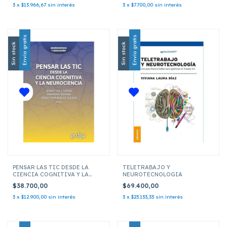
3
x
$13.966,67
sin interés
3
x
$7.700,00
sin interés
Envío gratis
Envío gratis
Sin stock
Sin stock
PENSAR LAS TIC DESDE LA
TELETRABAJO Y
CIENCIA COGNITIVA Y LA
NEUROTECNOLOGIA
NEUROCIENCIA
$38.700,00
$69.400,00
3
x
$12.900,00
sin interés
3
x
$23.133,33
sin interés