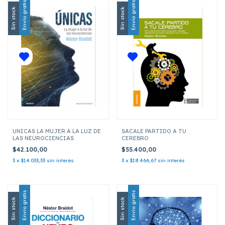
Envío gratis
Envío gratis
Sin stock
Sin stock
UNICAS LA MUJER A LA LUZ DE
SACALE PARTIDO A TU
LAS NEUROCIENCIAS
CEREBRO
$42.100,00
$55.400,00
3
x
$14.033,33
sin interés
3
x
$18.466,67
sin interés
Envío gratis
Envío gratis
Sin stock
Sin stock