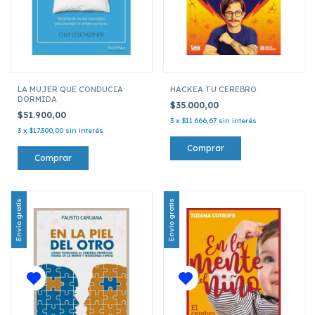
LA MUJER QUE CONDUCIA
HACKEA TU CEREBRO
DORMIDA
$35.000,00
$51.900,00
3
x
$11.666,67
sin interés
3
x
$17.300,00
sin interés
Envío gratis
Envío gratis