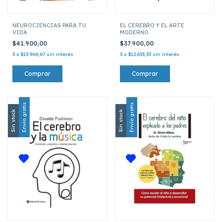
NEUROCIENCIAS PARA TU
EL CEREBRO Y EL ARTE
VIDA
MODERNO
$41.900,00
$37.900,00
3
x
$13.966,67
sin interés
3
x
$12.633,33
sin interés
Envío gratis
Envío gratis
Sin stock
Sin stock