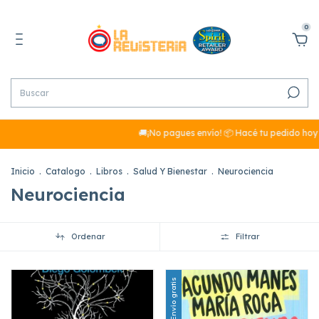
0
🚚¡No pagues envío! 📦 Hacé tu pedido hoy y, si s
Inicio
.
Catalogo
.
Libros
.
Salud Y Bienestar
.
Neurociencia
Neurociencia
Ordenar
Filtrar
Envío gratis