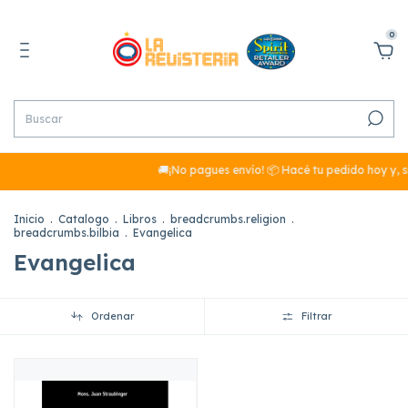
0
🚚¡No pagues envío! 📦 Hacé tu pedido hoy y, s
Inicio
.
Catalogo
.
Libros
.
breadcrumbs.religion
.
breadcrumbs.bilbia
.
Evangelica
Evangelica
Ordenar
Filtrar